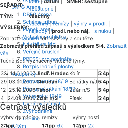
kolo
|
datum
|
SMĚR:
sestupně
|
SEŘADIT:
DRFG Arena
vzestupně
|
DRFG Arena
TÝM:
všechny
Schéma tribun
všechny
|
remízy
|
výhry v prodl.
|
VÝSLEDKY:
Plánek areny
nájezdy
|
prodl. nebo náj.
|
s nulou
|
Virtuální prohlídka
Zobrazit
tabulku
této sezóny a soutěže.
Návštěvní řád
Zobrazuji přehled zápasů s výsledkem 5:4.
Zobrazit
Veřejné bruslení
vše
PRESS: pro novináře
Tučně jsou vyznačeny vítězné týmy.
Rozpis ledové plochy
32
14.01.2007
Jindř. Hradec
Kolín
5:4p
Vstupenky
Permanentky 18/19
29
03.01.2007
Chrudim
Benátky n/J
5:4p
Přípravná utkání 18/19
12
25.10.2006
Tábor
Žďár n/S
5:4p
Vstupenky 18/19
4
24.09.2006
Žďár n/S
Písek
5:4p
Uvolňování míst
Četnost výsledků
Zvýhodněné
výhry domácích
remízy
výhry hostí
On-line
2:1pp
1x
1:1pp
6x
1:2pp
2x
A-tým