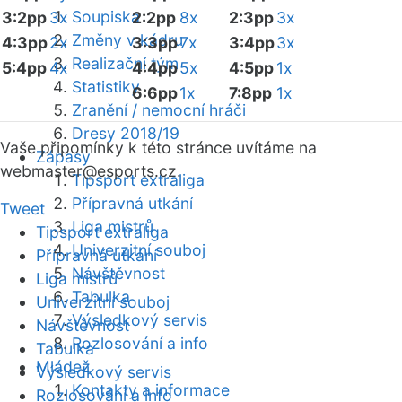
Soupiska
3:2pp
3x
2:2pp
8x
2:3pp
3x
Změny v kádru
4:3pp
2x
3:3pp
7x
3:4pp
3x
Realizační tým
5:4pp
4x
4:4pp
5x
4:5pp
1x
Statistiky
6:6pp
1x
7:8pp
1x
Zranění / nemocní hráči
Dresy 2018/19
Vaše připomínky k této stránce uvítáme na
Zápasy
webmaster
@esports.cz.
Tipsport extraliga
Přípravná utkání
Tweet
Liga mistrů
Tipsport extraliga
Univerzitní souboj
Přípravná utkání
Návštěvnost
Liga mistrů
Tabulka
Univerzitní souboj
Výsledkový servis
Návštěvnost
Rozlosování a info
Tabulka
Mládež
Výsledkový servis
Kontakty a informace
Rozlosování a info