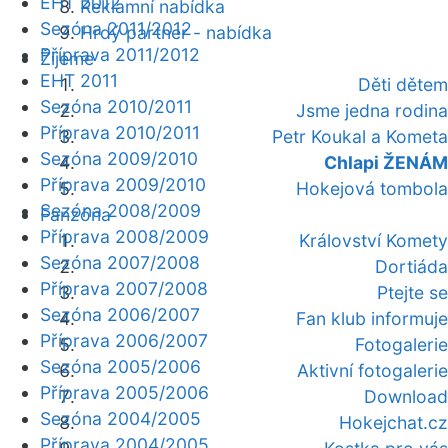
EHT 2012
Reklamní nabídka
Sezóna 2011/2012
Hrdý partner - nabídka
Příprava 2011/2012
Žijeme
EHT 2011
Děti dětem
Sezóna 2010/2011
Jsme jedna rodina
Příprava 2010/2011
Petr Koukal a Kometa
Sezóna 2009/2010
Chlapi ŽENÁM
Příprava 2009/2010
Hokejová tombola
Sezóna 2008/2009
Fanzóna
Příprava 2008/2009
Království Komety
Sezóna 2007/2008
Dortiáda
Příprava 2007/2008
Ptejte se
Sezóna 2006/2007
Fan klub informuje
Příprava 2006/2007
Fotogalerie
Sezóna 2005/2006
Aktivní fotogalerie
Příprava 2005/2006
Download
Sezóna 2004/2005
Hokejchat.cz
Příprava 2004/2005