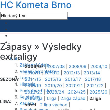
HC Kometa Brno
Zápasy »
Výsledky
extraligy
Klub
Základní údaje
2006/07
|
2007/08
|
2008/09
|
2009/10
|
Vedení a kontakty
2010/11
|
2011/12
|
2012/13
|
2013/14
|
Logo
SEZONA:
2014/15
|
2015/16
|
2016/17
|
2017/18
|
Historie
2018/19
|
2019/20
|
2020/21
|
2021/22
|
Podrobná historie
2022/23
|
2023/24
|
2024/25
|
2025/26
|
Ke stažení
extraliga
|
1.liga
|
2.liga západ
|
2.liga
LIGA:
Kariéra
střed
|
2.liga východ
|
Redakce webu