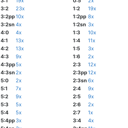
3:1
19x
0:5
2x
3:2
23x
1:2
19x
3:2pp
10x
1:2pp
8x
3:2sn
4x
1:2sn
3x
4:0
4x
1:3
10x
4:1
13x
1:4
11x
4:2
13x
1:5
3x
4:3
9x
1:6
2x
4:3pp
5x
2:3
12x
4:3sn
2x
2:3pp
12x
5:0
2x
2:3sn
6x
5:1
7x
2:4
9x
5:2
9x
2:5
9x
5:3
5x
2:6
2x
5:4
5x
2:7
1x
5:4pp
3x
3:4
4x