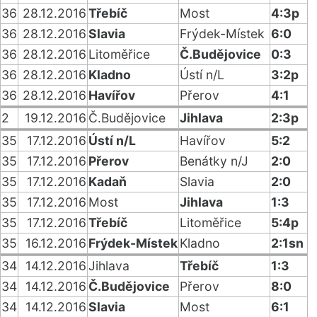
36
28.12.2016
Třebíč
Most
4:3p
36
28.12.2016
Slavia
Frýdek-Místek
6:0
36
28.12.2016
Litoměřice
Č.Budějovice
0:3
36
28.12.2016
Kladno
Ústí n/L
3:2p
36
28.12.2016
Havířov
Přerov
4:1
2
19.12.2016
Č.Budějovice
Jihlava
2:3p
35
17.12.2016
Ústí n/L
Havířov
5:2
35
17.12.2016
Přerov
Benátky n/J
2:0
35
17.12.2016
Kadaň
Slavia
2:0
35
17.12.2016
Most
Jihlava
1:3
35
17.12.2016
Třebíč
Litoměřice
5:4p
35
16.12.2016
Frýdek-Místek
Kladno
2:1sn
34
14.12.2016
Jihlava
Třebíč
1:3
34
14.12.2016
Č.Budějovice
Přerov
8:0
34
14.12.2016
Slavia
Most
6:1