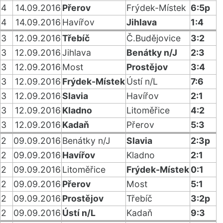
4
14.09.2016
Přerov
Frýdek-Místek
6:5p
4
14.09.2016
Havířov
Jihlava
1:4
3
12.09.2016
Třebíč
Č.Budějovice
3:2
3
12.09.2016
Jihlava
Benátky n/J
2:3
3
12.09.2016
Most
Prostějov
3:4
3
12.09.2016
Frýdek-Místek
Ústí n/L
7:6
3
12.09.2016
Slavia
Havířov
2:1
3
12.09.2016
Kladno
Litoměřice
4:2
3
12.09.2016
Kadaň
Přerov
5:3
2
09.09.2016
Benátky n/J
Slavia
2:3p
2
09.09.2016
Havířov
Kladno
2:1
2
09.09.2016
Litoměřice
Frýdek-Místek
0:1
2
09.09.2016
Přerov
Most
5:1
2
09.09.2016
Prostějov
Třebíč
3:2p
2
09.09.2016
Ústí n/L
Kadaň
9:3