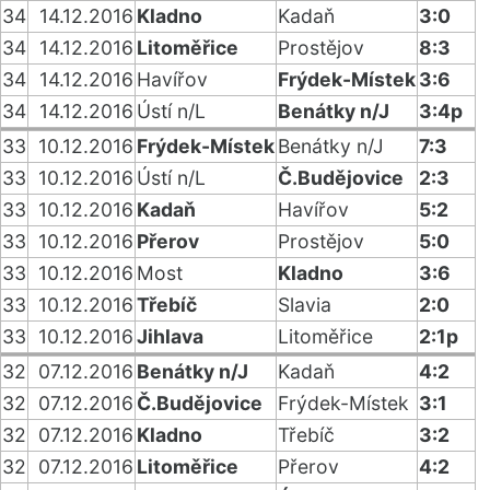
34
14.12.2016
Kladno
Kadaň
3:0
34
14.12.2016
Litoměřice
Prostějov
8:3
34
14.12.2016
Havířov
Frýdek-Místek
3:6
34
14.12.2016
Ústí n/L
Benátky n/J
3:4p
33
10.12.2016
Frýdek-Místek
Benátky n/J
7:3
33
10.12.2016
Ústí n/L
Č.Budějovice
2:3
33
10.12.2016
Kadaň
Havířov
5:2
33
10.12.2016
Přerov
Prostějov
5:0
33
10.12.2016
Most
Kladno
3:6
33
10.12.2016
Třebíč
Slavia
2:0
33
10.12.2016
Jihlava
Litoměřice
2:1p
32
07.12.2016
Benátky n/J
Kadaň
4:2
32
07.12.2016
Č.Budějovice
Frýdek-Místek
3:1
32
07.12.2016
Kladno
Třebíč
3:2
32
07.12.2016
Litoměřice
Přerov
4:2