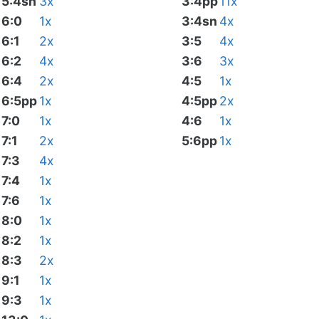
5:4sn
3x
3:4pp
11x
6:0
1x
3:4sn
4x
6:1
2x
3:5
4x
6:2
4x
3:6
3x
6:4
2x
4:5
1x
6:5pp
1x
4:5pp
2x
7:0
1x
4:6
1x
7:1
2x
5:6pp
1x
7:3
4x
7:4
1x
7:6
1x
8:0
1x
8:2
1x
8:3
2x
9:1
1x
9:3
1x