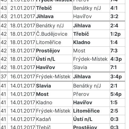
43
21.01.2017
Třebíč
Benátky n/J
4:1
43
21.01.2017
Jihlava
Havířov
3:2
42
18.01.2017
Benátky n/J
Jihlava
2:4
42
18.01.2017
Č.Budějovice
Třebíč
1:2p
42
18.01.2017
Litoměřice
Kladno
1:4
42
18.01.2017
Prostějov
Most
7:3
42
18.01.2017
Ústí n/L
Frýdek-Místek
4:3p
42
18.01.2017
Havířov
Slavia
7:1
37
16.01.2017
Frýdek-Místek
Jihlava
3:4p
41
14.01.2017
Slavia
Benátky n/J
2:1
41
14.01.2017
Most
Přerov
5:4p
41
14.01.2017
Kladno
Havířov
1:5
41
14.01.2017
Frýdek-Místek
Litoměřice
2:5
41
14.01.2017
Kadaň
Ústí n/L
0:3
41
14.01.2017
Třebíč
Prostějov
0:3