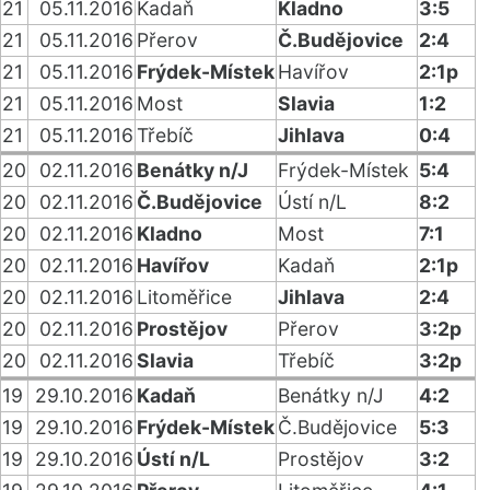
21
05.11.2016
Kadaň
Kladno
3:5
21
05.11.2016
Přerov
Č.Budějovice
2:4
21
05.11.2016
Frýdek-Místek
Havířov
2:1p
21
05.11.2016
Most
Slavia
1:2
21
05.11.2016
Třebíč
Jihlava
0:4
20
02.11.2016
Benátky n/J
Frýdek-Místek
5:4
20
02.11.2016
Č.Budějovice
Ústí n/L
8:2
20
02.11.2016
Kladno
Most
7:1
20
02.11.2016
Havířov
Kadaň
2:1p
20
02.11.2016
Litoměřice
Jihlava
2:4
20
02.11.2016
Prostějov
Přerov
3:2p
20
02.11.2016
Slavia
Třebíč
3:2p
19
29.10.2016
Kadaň
Benátky n/J
4:2
19
29.10.2016
Frýdek-Místek
Č.Budějovice
5:3
19
29.10.2016
Ústí n/L
Prostějov
3:2