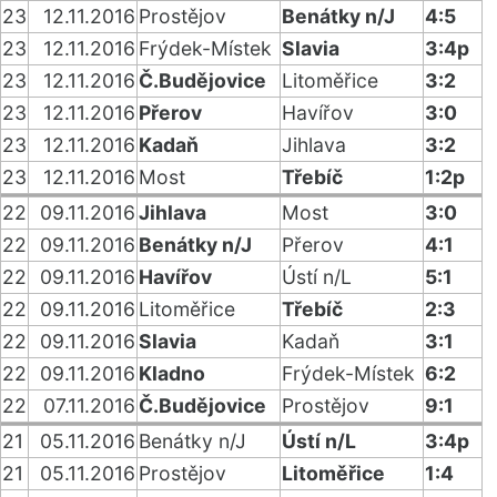
23
12.11.2016
Prostějov
Benátky n/J
4:5
23
12.11.2016
Frýdek-Místek
Slavia
3:4p
23
12.11.2016
Č.Budějovice
Litoměřice
3:2
23
12.11.2016
Přerov
Havířov
3:0
23
12.11.2016
Kadaň
Jihlava
3:2
23
12.11.2016
Most
Třebíč
1:2p
22
09.11.2016
Jihlava
Most
3:0
22
09.11.2016
Benátky n/J
Přerov
4:1
22
09.11.2016
Havířov
Ústí n/L
5:1
22
09.11.2016
Litoměřice
Třebíč
2:3
22
09.11.2016
Slavia
Kadaň
3:1
22
09.11.2016
Kladno
Frýdek-Místek
6:2
22
07.11.2016
Č.Budějovice
Prostějov
9:1
21
05.11.2016
Benátky n/J
Ústí n/L
3:4p
21
05.11.2016
Prostějov
Litoměřice
1:4