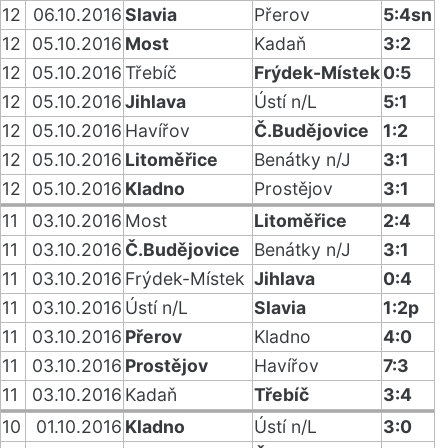
12
06.10.2016
Slavia
Přerov
5:4sn
12
05.10.2016
Most
Kadaň
3:2
12
05.10.2016
Třebíč
Frýdek-Místek
0:5
12
05.10.2016
Jihlava
Ústí n/L
5:1
12
05.10.2016
Havířov
Č.Budějovice
1:2
12
05.10.2016
Litoměřice
Benátky n/J
3:1
12
05.10.2016
Kladno
Prostějov
3:1
11
03.10.2016
Most
Litoměřice
2:4
11
03.10.2016
Č.Budějovice
Benátky n/J
3:1
11
03.10.2016
Frýdek-Místek
Jihlava
0:4
11
03.10.2016
Ústí n/L
Slavia
1:2p
11
03.10.2016
Přerov
Kladno
4:0
11
03.10.2016
Prostějov
Havířov
7:3
11
03.10.2016
Kadaň
Třebíč
3:4
10
01.10.2016
Kladno
Ústí n/L
3:0