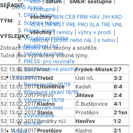
kolo
|
datum
|
SMĚR:
sestupně
|
SEŘADIT:
DRFG Arena
vzestupně
|
DRFG Arena
všechny
BEN
CEB
FRM
HAV
JIH
KAD
TÝM:
Schéma tribun
KLA
LTM
MST
PRE
PRO
SLA
TRE
UNL
Plánek areny
všechny
|
remízy
|
výhry v prodl.
|
VÝSLEDKY:
Virtuální prohlídka
nájezdy
|
prodl. nebo náj.
|
s nulou
|
Návštěvní řád
Zobrazit
tabulku
této sezóny a soutěže.
Veřejné bruslení
Tučně jsou vyznačeny vítězné týmy.
PRESS: pro novináře
Rozpis ledové plochy
52
13.02.2017
Most
Frýdek-Místek
2:7
Vstupenky
52
13.02.2017
Třebíč
Ústí n/L
3:2
Permanentky 18/19
52
13.02.2017
Litoměřice
Kadaň
6:4
Přípravná utkání 18/19
52
13.02.2017
Přerov
Jihlava
2:4
Vstupenky 18/19
52
13.02.2017
Kladno
Č.Budějovice
4:1
Uvolňování míst
52
13.02.2017
Slavia
Prostějov
2:1sn
Zvýhodněné
52
12.02.2017
Benátky n/J
Havířov
1:2
On-line
51
11.02.2017
Prostějov
Kladno
2:1
A-tým