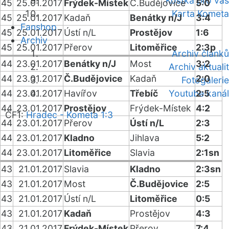
Kostka pro vás
45
25.01.2017
Frýdek-Místek
Č.Budějovice
5:0
Karta Kometa
45
25.01.2017
Kadaň
Benátky n/J
3:4
Fanshop
45
25.01.2017
Ústí n/L
Prostějov
1:6
Archiv
45
25.01.2017
Přerov
Litoměřice
2:3p
Archiv článků
44
23.01.2017
Benátky n/J
Most
3:2
Archiv aktualit
44
23.01.2017
Č.Budějovice
Kadaň
2:0
Fotogalerie
44
23.01.2017
Havířov
Třebíč
Youtube kanál
2:5
44
23.01.2017
Prostějov
Frýdek-Místek
4:2
ČF1:
Hradec - Kometa 1:3
44
23.01.2017
Přerov
Ústí n/L
2:3
44
23.01.2017
Kladno
Jihlava
5:2
44
23.01.2017
Litoměřice
Slavia
2:1sn
43
21.01.2017
Slavia
Kladno
2:3sn
43
21.01.2017
Most
Č.Budějovice
2:5
43
21.01.2017
Ústí n/L
Litoměřice
0:5
43
21.01.2017
Kadaň
Prostějov
4:3
43
21.01.2017
Frýdek-Místek
Přerov
7:4