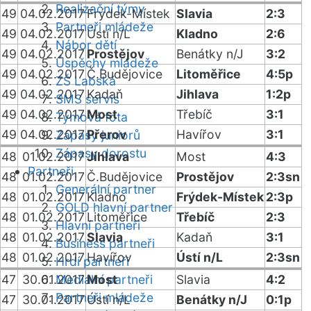
Realizační týmy
49
04.02.2017
Frýdek-Místek
Slavia
2:3
Partneři mládeže
49
04.02.2017
Ústí n/L
Kladno
2:6
Nábor dětí
49
04.02.2017
Prostějov
Benátky n/J
3:2
Úspěchy mládeže
49
04.02.2017
Č.Budějovice
Litoměřice
4:5p
ZŠ Labská
49
04.02.2017
Kadaň
Jihlava
1:2p
SMS servis
49
04.02.2017
Most
Třebíč
3:1
Týmová fota
49
04.02.2017
Přerov
Havířov
3:1
Zápasy juniorů
Zápasy dorostu
48
01.02.2017
Jihlava
Most
4:3
Partneři
48
01.02.2017
Č.Budějovice
Prostějov
2:3sn
Generální partner
48
01.02.2017
Kladno
Frýdek-Místek
2:3p
GOLD hlavní partner
48
01.02.2017
Litoměřice
Třebíč
2:3
Hlavní partneři
48
01.02.2017
Slavia
Kadaň
3:1
Business partneři
48
01.02.2017
Havířov
Ústí n/L
2:3sn
Hrdí partneři
47
30.01.2017
Mediální partneři
Most
Slavia
4:2
Partneři mládeže
47
30.01.2017
Ústí n/L
Benátky n/J
0:1p