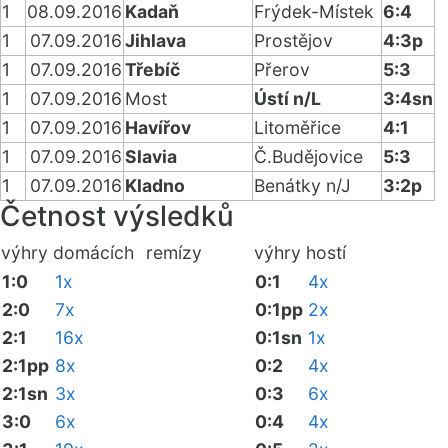
1
08.09.2016
Kadaň
Frýdek-Místek
6:4
1
07.09.2016
Jihlava
Prostějov
4:3p
1
07.09.2016
Třebíč
Přerov
5:3
1
07.09.2016
Most
Ústí n/L
3:4sn
1
07.09.2016
Havířov
Litoměřice
4:1
1
07.09.2016
Slavia
Č.Budějovice
5:3
1
07.09.2016
Kladno
Benátky n/J
3:2p
Četnost výsledků
výhry domácích
remízy
výhry hostí
1:0
1x
0:1
4x
2:0
7x
0:1pp
2x
2:1
16x
0:1sn
1x
2:1pp
8x
0:2
4x
2:1sn
3x
0:3
6x
3:0
6x
0:4
4x