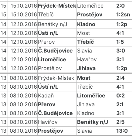
15
15.10.2016
Frýdek-Místek
Litoměřice
2:0
15
15.10.2016
Třebíč
Prostějov
1:2sn
14
12.10.2016
Benátky n/J
Kladno
1:2p
14
12.10.2016
Ústí n/L
Most
4:1
14
12.10.2016
Přerov
Třebíč
1:5
14
12.10.2016
Č.Budějovice
Slavia
3:0
14
12.10.2016
Litoměřice
Havířov
3:1
14
12.10.2016
Prostějov
Jihlava
1:2p
13
08.10.2016
Frýdek-Místek
Most
2:4
13
08.10.2016
Ústí n/L
Třebíč
4:1
13
08.10.2016
Kadaň
Litoměřice
0:2
13
08.10.2016
Přerov
Jihlava
2:1
13
08.10.2016
Č.Budějovice
Kladno
3:1
13
08.10.2016
Havířov
Benátky n/J
2:5
13
08.10.2016
Prostějov
Slavia
13:0