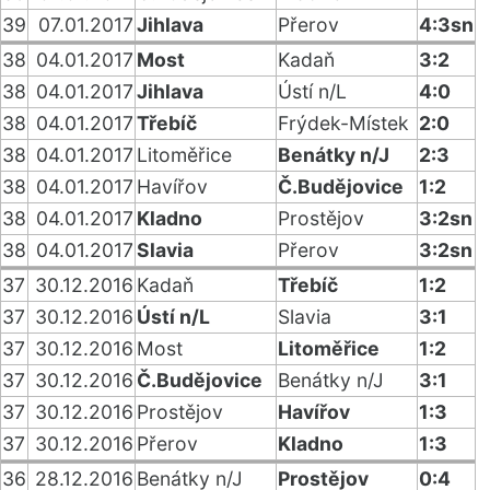
39
07.01.2017
Jihlava
Přerov
4:3sn
38
04.01.2017
Most
Kadaň
3:2
38
04.01.2017
Jihlava
Ústí n/L
4:0
38
04.01.2017
Třebíč
Frýdek-Místek
2:0
38
04.01.2017
Litoměřice
Benátky n/J
2:3
38
04.01.2017
Havířov
Č.Budějovice
1:2
38
04.01.2017
Kladno
Prostějov
3:2sn
38
04.01.2017
Slavia
Přerov
3:2sn
37
30.12.2016
Kadaň
Třebíč
1:2
37
30.12.2016
Ústí n/L
Slavia
3:1
37
30.12.2016
Most
Litoměřice
1:2
37
30.12.2016
Č.Budějovice
Benátky n/J
3:1
37
30.12.2016
Prostějov
Havířov
1:3
37
30.12.2016
Přerov
Kladno
1:3
36
28.12.2016
Benátky n/J
Prostějov
0:4