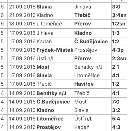
6
21.09.2016
Slavia
Jihlava
3:0
6
21.09.2016
Kladno
Třebíč
3:4sn
6
18.09.2016
Litoměřice
Přerov
1:2sn
5
17.09.2016
Jihlava
Kladno
1:3
5
17.09.2016
Kadaň
Č.Budějovice
1:2
5
17.09.2016
Frýdek-Místek
Prostějov
4:3p
5
17.09.2016
Ústí n/L
Přerov
2:3sn
5
17.09.2016
Most
Benátky n/J
2:1
5
17.09.2016
Slavia
Litoměřice
4:1
5
17.09.2016
Třebíč
Havířov
1:2
4
14.09.2016
Benátky n/J
Třebíč
4:1
4
14.09.2016
Č.Budějovice
Most
7:0
4
14.09.2016
Kladno
Slavia
3:2
4
14.09.2016
Litoměřice
Ústí n/L
5:4
4
14.09.2016
Prostějov
Kadaň
4:3