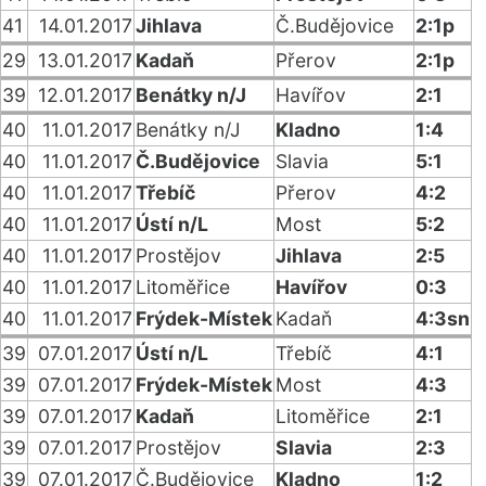
41
14.01.2017
Jihlava
Č.Budějovice
2:1p
29
13.01.2017
Kadaň
Přerov
2:1p
39
12.01.2017
Benátky n/J
Havířov
2:1
40
11.01.2017
Benátky n/J
Kladno
1:4
40
11.01.2017
Č.Budějovice
Slavia
5:1
40
11.01.2017
Třebíč
Přerov
4:2
40
11.01.2017
Ústí n/L
Most
5:2
40
11.01.2017
Prostějov
Jihlava
2:5
40
11.01.2017
Litoměřice
Havířov
0:3
40
11.01.2017
Frýdek-Místek
Kadaň
4:3sn
39
07.01.2017
Ústí n/L
Třebíč
4:1
39
07.01.2017
Frýdek-Místek
Most
4:3
39
07.01.2017
Kadaň
Litoměřice
2:1
39
07.01.2017
Prostějov
Slavia
2:3
39
07.01.2017
Č.Budějovice
Kladno
1:2