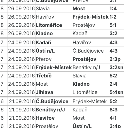
8
26.09.2016
Č.Budějovice
Přerov
3:1
8
26.09.2016
Slavia
Most
1:4
8
26.09.2016
Havířov
Frýdek-Místek
1:2
8
26.09.2016
Litoměřice
Prostějov
5:1
8
26.09.2016
Kladno
Kadaň
3:2
7
24.09.2016
Kadaň
Havířov
4:3
7
24.09.2016
Ústí n/L
Č.Budějovice
4:3
7
24.09.2016
Přerov
Prostějov
2:3p
7
24.09.2016
Frýdek-Místek
Benátky n/J
3:2sn
7
24.09.2016
Třebíč
Slavia
5:2
7
24.09.2016
Most
Kladno
2:4
7
24.09.2016
Jihlava
Litoměřice
5:4sn
6
21.09.2016
Č.Budějovice
Frýdek-Místek
5:2
6
21.09.2016
Benátky n/J
Kadaň
8:3
6
21.09.2016
Havířov
Most
4:1
6
21.09.2016
Prostějov
Ústí n/L
3:4p