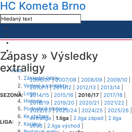
HC Kometa Brno
Zápasy »
Výsledky
extraligy
Klub
Základní údaje
2006/07
|
2007/08
|
2008/09
|
2009/10
|
Vedení a kontakty
2010/11
|
2011/12
|
2012/13
|
2013/14
|
Logo
SEZONA:
2014/15
|
2015/16
|
2016/17
|
2017/18
|
Historie
2018/19
|
2019/20
|
2020/21
|
2021/22
|
Podrobná historie
2022/23
|
2023/24
|
2024/25
|
2025/26
|
Ke stažení
extraliga
|
1.liga
|
2.liga západ
|
2.liga
LIGA:
Kariéra
střed
|
2.liga východ
|
Redakce webu