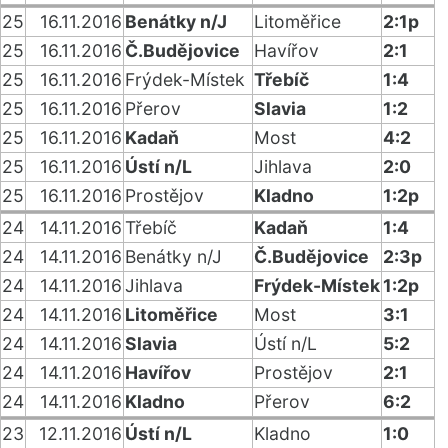
25
16.11.2016
Benátky n/J
Litoměřice
2:1p
25
16.11.2016
Č.Budějovice
Havířov
2:1
25
16.11.2016
Frýdek-Místek
Třebíč
1:4
25
16.11.2016
Přerov
Slavia
1:2
25
16.11.2016
Kadaň
Most
4:2
25
16.11.2016
Ústí n/L
Jihlava
2:0
25
16.11.2016
Prostějov
Kladno
1:2p
24
14.11.2016
Třebíč
Kadaň
1:4
24
14.11.2016
Benátky n/J
Č.Budějovice
2:3p
24
14.11.2016
Jihlava
Frýdek-Místek
1:2p
24
14.11.2016
Litoměřice
Most
3:1
24
14.11.2016
Slavia
Ústí n/L
5:2
24
14.11.2016
Havířov
Prostějov
2:1
24
14.11.2016
Kladno
Přerov
6:2
23
12.11.2016
Ústí n/L
Kladno
1:0