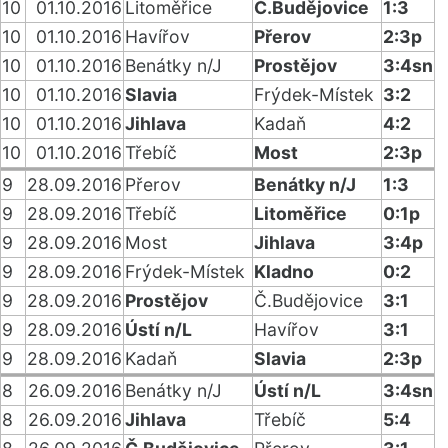
10
01.10.2016
Litoměřice
Č.Budějovice
1:3
10
01.10.2016
Havířov
Přerov
2:3p
10
01.10.2016
Benátky n/J
Prostějov
3:4sn
10
01.10.2016
Slavia
Frýdek-Místek
3:2
10
01.10.2016
Jihlava
Kadaň
4:2
10
01.10.2016
Třebíč
Most
2:3p
9
28.09.2016
Přerov
Benátky n/J
1:3
9
28.09.2016
Třebíč
Litoměřice
0:1p
9
28.09.2016
Most
Jihlava
3:4p
9
28.09.2016
Frýdek-Místek
Kladno
0:2
9
28.09.2016
Prostějov
Č.Budějovice
3:1
9
28.09.2016
Ústí n/L
Havířov
3:1
9
28.09.2016
Kadaň
Slavia
2:3p
8
26.09.2016
Benátky n/J
Ústí n/L
3:4sn
8
26.09.2016
Jihlava
Třebíč
5:4