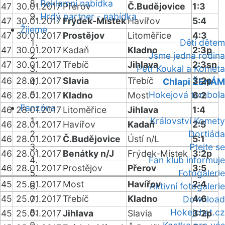
Reklamní nabídka
47
30.01.2017
Přerov
Č.Budějovice
1:3
Hrdý partner - nabídka
47
30.01.2017
Frýdek-Místek
Havířov
5:4
Žijeme
47
30.01.2017
Prostějov
Litoměřice
4:3
Děti dětem
47
30.01.2017
Kadaň
Kladno
2:3p
Jsme jedna rodina
47
30.01.2017
Třebíč
Jihlava
2:3sn
Petr Koukal a Kometa
46
28.01.2017
Slavia
Třebíč
3:2p
Chlapi ŽENÁM
Hokejová tombola
46
28.01.2017
Kladno
Most
6:2
Fanzóna
46
28.01.2017
Litoměřice
Jihlava
1:4
Království Komety
46
28.01.2017
Havířov
Kadaň
2:5
Dortiáda
46
28.01.2017
Č.Budějovice
Ústí n/L
5:1
Ptejte se
46
28.01.2017
Benátky n/J
Frýdek-Místek
3:2p
Fan klub informuje
46
28.01.2017
Prostějov
Přerov
3:5
Fotogalerie
45
25.01.2017
Most
Havířov
2:4
Aktivní fotogalerie
45
25.01.2017
Třebíč
Kladno
4:6
Download
Hokejchat.cz
45
25.01.2017
Jihlava
Slavia
3:2p