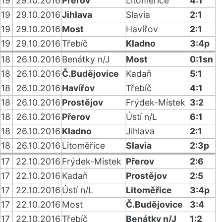
19
29.10.2016
Přerov
Litoměřice
4:1
19
29.10.2016
Jihlava
Slavia
2:1
19
29.10.2016
Most
Havířov
2:1
19
29.10.2016
Třebíč
Kladno
3:4p
18
26.10.2016
Benátky n/J
Most
0:1sn
18
26.10.2016
Č.Budějovice
Kadaň
5:1
18
26.10.2016
Havířov
Třebíč
4:1
18
26.10.2016
Prostějov
Frýdek-Místek
3:2
18
26.10.2016
Přerov
Ústí n/L
6:1
18
26.10.2016
Kladno
Jihlava
2:1
18
26.10.2016
Litoměřice
Slavia
2:3p
17
22.10.2016
Frýdek-Místek
Přerov
2:6
17
22.10.2016
Kadaň
Prostějov
2:5
17
22.10.2016
Ústí n/L
Litoměřice
3:4p
17
22.10.2016
Most
Č.Budějovice
3:4
17
22.10.2016
Třebíč
Benátky n/J
1:2