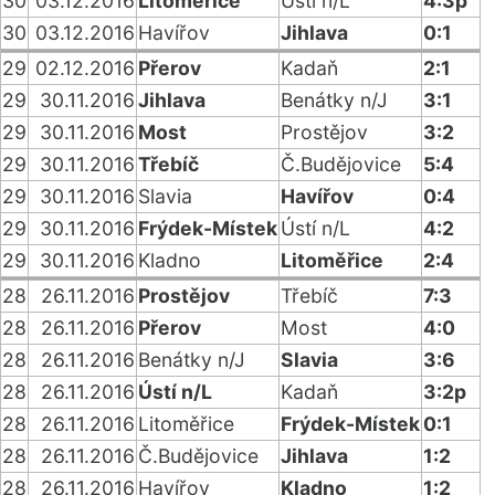
30
03.12.2016
Litoměřice
Ústí n/L
4:3p
30
03.12.2016
Havířov
Jihlava
0:1
29
02.12.2016
Přerov
Kadaň
2:1
29
30.11.2016
Jihlava
Benátky n/J
3:1
29
30.11.2016
Most
Prostějov
3:2
29
30.11.2016
Třebíč
Č.Budějovice
5:4
29
30.11.2016
Slavia
Havířov
0:4
29
30.11.2016
Frýdek-Místek
Ústí n/L
4:2
29
30.11.2016
Kladno
Litoměřice
2:4
28
26.11.2016
Prostějov
Třebíč
7:3
28
26.11.2016
Přerov
Most
4:0
28
26.11.2016
Benátky n/J
Slavia
3:6
28
26.11.2016
Ústí n/L
Kadaň
3:2p
28
26.11.2016
Litoměřice
Frýdek-Místek
0:1
28
26.11.2016
Č.Budějovice
Jihlava
1:2
28
26.11.2016
Havířov
Kladno
1:2