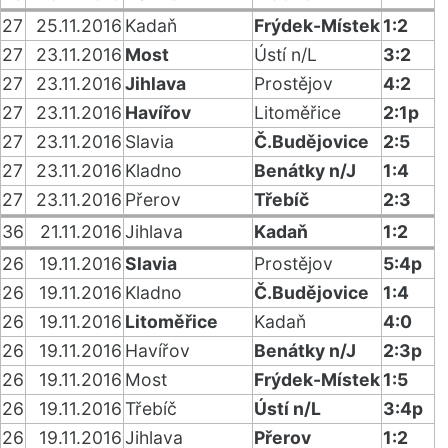
27
25.11.2016
Kadaň
Frýdek-Místek
1:2
27
23.11.2016
Most
Ústí n/L
3:2
27
23.11.2016
Jihlava
Prostějov
4:2
27
23.11.2016
Havířov
Litoměřice
2:1p
27
23.11.2016
Slavia
Č.Budějovice
2:5
27
23.11.2016
Kladno
Benátky n/J
1:4
27
23.11.2016
Přerov
Třebíč
2:3
36
21.11.2016
Jihlava
Kadaň
1:2
26
19.11.2016
Slavia
Prostějov
5:4p
26
19.11.2016
Kladno
Č.Budějovice
1:4
26
19.11.2016
Litoměřice
Kadaň
4:0
26
19.11.2016
Havířov
Benátky n/J
2:3p
26
19.11.2016
Most
Frýdek-Místek
1:5
26
19.11.2016
Třebíč
Ústí n/L
3:4p
26
19.11.2016
Jihlava
Přerov
1:2