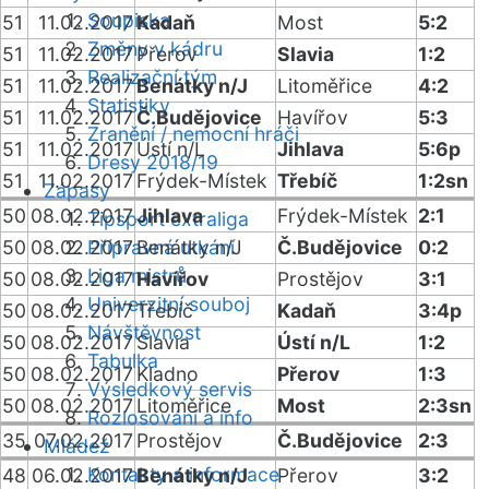
Soupiska
51
11.02.2017
Kadaň
Most
5:2
Změny v kádru
51
11.02.2017
Přerov
Slavia
1:2
Realizační tým
51
11.02.2017
Benátky n/J
Litoměřice
4:2
Statistiky
51
11.02.2017
Č.Budějovice
Havířov
5:3
Zranění / nemocní hráči
51
11.02.2017
Ústí n/L
Jihlava
5:6p
Dresy 2018/19
51
11.02.2017
Frýdek-Místek
Třebíč
1:2sn
Zápasy
50
08.02.2017
Jihlava
Frýdek-Místek
2:1
Tipsport extraliga
50
08.02.2017
Přípravná utkání
Benátky n/J
Č.Budějovice
0:2
Liga mistrů
50
08.02.2017
Havířov
Prostějov
3:1
Univerzitní souboj
50
08.02.2017
Třebíč
Kadaň
3:4p
Návštěvnost
50
08.02.2017
Slavia
Ústí n/L
1:2
Tabulka
50
08.02.2017
Kladno
Přerov
1:3
Výsledkový servis
50
08.02.2017
Litoměřice
Most
2:3sn
Rozlosování a info
35
07.02.2017
Prostějov
Č.Budějovice
2:3
Mládež
Kontakty a informace
48
06.02.2017
Benátky n/J
Přerov
3:2