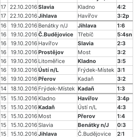
17
22.10.2016
Slavia
Kladno
4:2
17
22.10.2016
Jihlava
Havířov
3:2p
16
19.10.2016
Benátky n/J
Jihlava
1:6
16
19.10.2016
Č.Budějovice
Třebíč
5:4sn
16
19.10.2016
Havířov
Slavia
2:3
16
19.10.2016
Prostějov
Most
3:2
16
19.10.2016
Litoměřice
Kladno
3:5
16
19.10.2016
Ústí n/L
Frýdek-Místek
3:1
16
19.10.2016
Přerov
Kadaň
3:2
14
18.10.2016
Frýdek-Místek
Kadaň
1:3
15
15.10.2016
Kladno
Havířov
3:4p
15
15.10.2016
Kadaň
Ústí n/L
4:3
15
15.10.2016
Most
Přerov
1:4
15
15.10.2016
Slavia
Benátky n/J
0:3
15
15.10.2016
Jihlava
Č.Budějovice
2:1