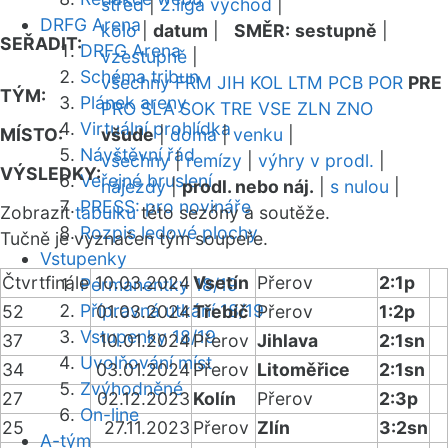
střed
|
2.liga východ
|
DRFG Arena
kolo
|
datum
|
SMĚR:
sestupně
|
SEŘADIT:
DRFG Arena
vzestupně
|
Schéma tribun
všechny
FRM
JIH
KOL
LTM
PCB
POR
PRE
TÝM:
Plánek areny
PRO
SLA
SOK
TRE
VSE
ZLN
ZNO
Virtuální prohlídka
MÍSTO:
všude
|
doma
|
venku
|
Návštěvní řád
všechny
|
remízy
|
výhry v prodl.
|
VÝSLEDKY:
Veřejné bruslení
nájezdy
|
prodl. nebo náj.
|
s nulou
|
PRESS: pro novináře
Zobrazit
tabulku
této sezóny a soutěže.
Rozpis ledové plochy
Tučně je vyznačen tým soupeře.
Vstupenky
Čtvrtfinále
10.03.2024
Vsetín
Přerov
2:1p
Permanentky 18/19
Přípravná utkání 18/19
52
01.03.2024
Třebíč
Přerov
1:2p
Vstupenky 18/19
37
10.01.2024
Přerov
Jihlava
2:1sn
Uvolňování míst
34
03.01.2024
Přerov
Litoměřice
2:1sn
Zvýhodněné
27
02.12.2023
Kolín
Přerov
2:3p
On-line
25
27.11.2023
Přerov
Zlín
3:2sn
A-tým