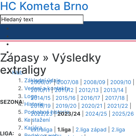
HC Kometa Brno
Zápasy »
Výsledky
extraligy
Klub
Základní údaje
2006/07
|
2007/08
|
2008/09
|
2009/10
|
Vedení a kontakty
2010/11
|
2011/12
|
2012/13
|
2013/14
|
Logo
2014/15
|
2015/16
|
2016/17
|
2017/18
|
SEZONA:
Historie
2018/19
|
2019/20
|
2020/21
|
2021/22
|
Podrobná historie
2022/23
|
2023/24
|
2024/25
|
2025/26
Ke stažení
|
Kariéra
extraliga
|
1.liga
|
2.liga západ
|
2.liga
LIGA:
Redakce webu