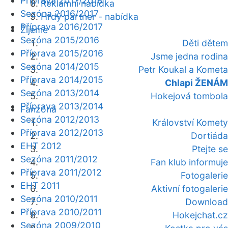
Příprava 2017/2018
Reklamní nabídka
Sezóna 2016/2017
Hrdý partner - nabídka
Příprava 2016/2017
Žijeme
Sezóna 2015/2016
Děti dětem
Příprava 2015/2016
Jsme jedna rodina
Sezóna 2014/2015
Petr Koukal a Kometa
Příprava 2014/2015
Chlapi ŽENÁM
Sezóna 2013/2014
Hokejová tombola
Příprava 2013/2014
Fanzóna
Sezóna 2012/2013
Království Komety
Příprava 2012/2013
Dortiáda
EHT 2012
Ptejte se
Sezóna 2011/2012
Fan klub informuje
Příprava 2011/2012
Fotogalerie
EHT 2011
Aktivní fotogalerie
Sezóna 2010/2011
Download
Příprava 2010/2011
Hokejchat.cz
Sezóna 2009/2010