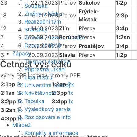
23
22.11.2023
Přerov
Sokolov
1:2p
Soupiska
Frýdek-
Změny v kádru
18
01.11.2023
Přerov
2:3p
Místek
Realizační tým
12
14.10.2023
Zlín
Přerov
3:4p
Statistiky
7
30.09.2023
Poruba
Přerov
1:2sn
Zranění / nemocní hráči
Dresy 2018/19
4
23.09.2023
Přerov
Prostějov
3:4p
Zápasy
3
20.09.2023
Slavia
Přerov
1:2p
Tipsport extraliga
Četnost výsledků
Přípravná utkání
výhry PRE |
remízy |
prohry PRE
Liga mistrů
2:1pp
2x
1:2pp
2x
Univerzitní souboj
2:1sn
3x
2:3pp
1x
Návštěvnost
Tabulka
3:2pp
1x
3:4pp
1x
Výsledkový servis
3:2sn
1x
Rozlosování a info
4:3pp
1x
Mládež
Kontakty a informace