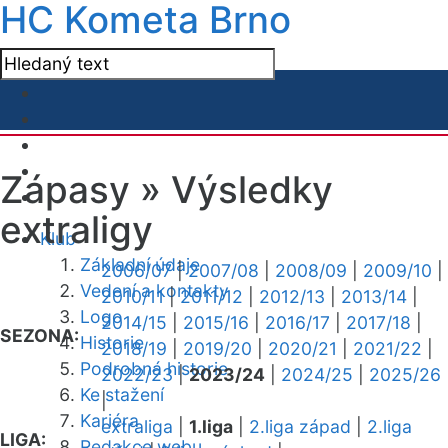
HC Kometa Brno
Zápasy »
Výsledky
extraligy
Klub
Základní údaje
2006/07
|
2007/08
|
2008/09
|
2009/10
|
Vedení a kontakty
2010/11
|
2011/12
|
2012/13
|
2013/14
|
Logo
2014/15
|
2015/16
|
2016/17
|
2017/18
|
SEZONA:
Historie
2018/19
|
2019/20
|
2020/21
|
2021/22
|
Podrobná historie
2022/23
|
2023/24
|
2024/25
|
2025/26
Ke stažení
|
Kariéra
extraliga
|
1.liga
|
2.liga západ
|
2.liga
LIGA:
Redakce webu