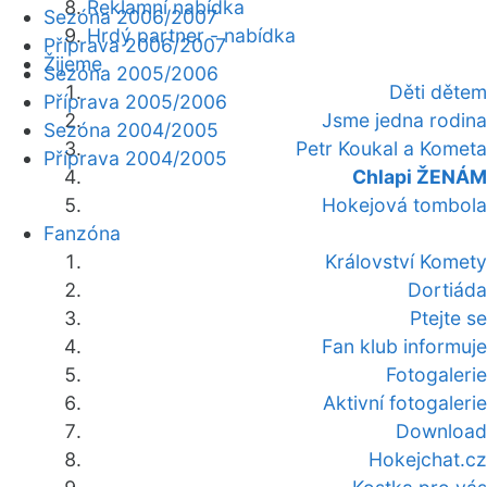
Reklamní nabídka
Sezóna 2006/2007
Hrdý partner - nabídka
Příprava 2006/2007
Žijeme
Sezóna 2005/2006
Děti dětem
Příprava 2005/2006
Jsme jedna rodina
Sezóna 2004/2005
Petr Koukal a Kometa
Příprava 2004/2005
Chlapi ŽENÁM
Hokejová tombola
Fanzóna
Království Komety
Dortiáda
Ptejte se
Fan klub informuje
Fotogalerie
Aktivní fotogalerie
Download
Hokejchat.cz