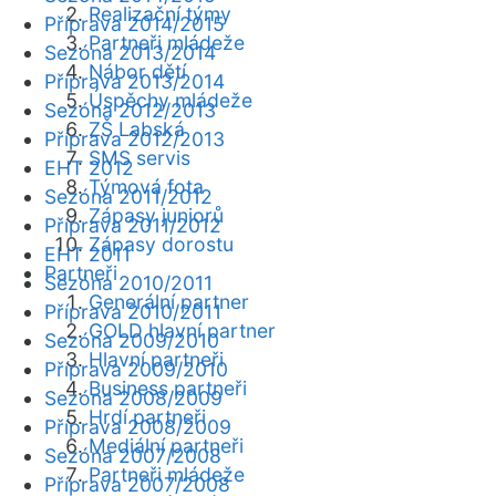
Realizační týmy
Příprava 2014/2015
Partneři mládeže
Sezóna 2013/2014
Nábor dětí
Příprava 2013/2014
Úspěchy mládeže
Sezóna 2012/2013
ZŠ Labská
Příprava 2012/2013
SMS servis
EHT 2012
Týmová fota
Sezóna 2011/2012
Zápasy juniorů
Příprava 2011/2012
Zápasy dorostu
EHT 2011
Partneři
Sezóna 2010/2011
Generální partner
Příprava 2010/2011
GOLD hlavní partner
Sezóna 2009/2010
Hlavní partneři
Příprava 2009/2010
Business partneři
Sezóna 2008/2009
Hrdí partneři
Příprava 2008/2009
Mediální partneři
Sezóna 2007/2008
Partneři mládeže
Příprava 2007/2008