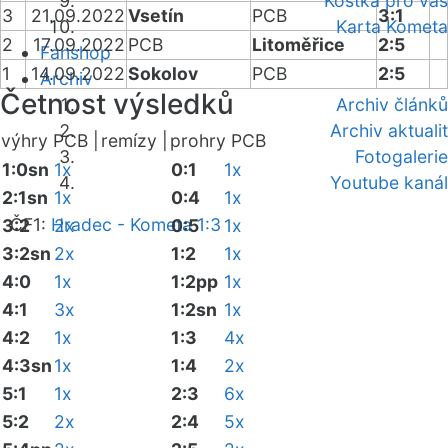
Kostka pro vás
3
21.09.2022
Vsetín
PCB
3:1
Karta Kometa
2
17.09.2022
PCB
Litoměřice
2:5
Fanshop
1
14.09.2022
Sokolov
PCB
2:5
Archiv
Četnost výsledků
Archiv článků
Archiv aktualit
výhry PCB |
remízy |
prohry PCB
Fotogalerie
1:0sn
1x
0:1
1x
Youtube kanál
2:1sn
1x
0:4
1x
ČF1:
Hradec - Kometa 1:3
3:2
2x
0:5
1x
3:2sn
2x
1:2
1x
4:0
1x
1:2pp
1x
4:1
3x
1:2sn
1x
4:2
1x
1:3
4x
4:3sn
1x
1:4
2x
5:1
1x
2:3
6x
5:2
2x
2:4
5x