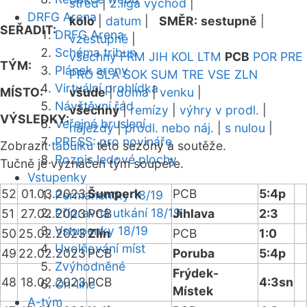
střed
|
2.liga východ
|
DRFG Arena
kolo
|
datum
|
SMĚR:
sestupně
|
SEŘADIT:
DRFG Arena
vzestupně
|
Schéma tribun
všechny
FRM
JIH
KOL
LTM
PCB
POR
PRE
TÝM:
Plánek areny
PRO
SLA
SOK
SUM
TRE
VSE
ZLN
Virtuální prohlídka
MÍSTO:
všude
|
doma
|
venku
|
Návštěvní řád
všechny
|
remízy
|
výhry v prodl.
|
VÝSLEDKY:
Veřejné bruslení
nájezdy
|
prodl. nebo náj.
|
s nulou
|
PRESS: pro novináře
Zobrazit
tabulku
této sezóny a soutěže.
Rozpis ledové plochy
Tučně je vyznačen tým soupeře.
Vstupenky
52
01.03.2023
Šumperk
PCB
5:4p
Permanentky 18/19
Přípravná utkání 18/19
51
27.02.2023
PCB
Jihlava
2:3
Vstupenky 18/19
50
25.02.2023
Zlín
PCB
1:0
Uvolňování míst
49
22.02.2023
PCB
Poruba
5:4p
Zvýhodněné
Frýdek-
48
18.02.2023
PCB
4:3sn
On-line
Místek
A-tým