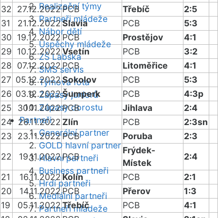
Realizační týmy
32
27.12.2022
PCB
Třebíč
2:5
Partneři mládeže
31
21.12.2022
Slavia
PCB
5:3
Nábor dětí
30
19.12.2022
PCB
Prostějov
4:1
Úspěchy mládeže
29
10.12.2022
Vsetín
PCB
3:2
ZŠ Labská
28
07.12.2022
PCB
Litoměřice
4:1
SMS servis
27
05.12.2022
Sokolov
PCB
5:3
Týmová fota
26
03.12.2022
Šumperk
PCB
4:3p
Zápasy juniorů
Zápasy dorostu
25
30.11.2022
PCB
Jihlava
2:4
Partneři
24
26.11.2022
Zlín
PCB
2:3sn
Generální partner
23
23.11.2022
PCB
Poruba
2:3
GOLD hlavní partner
Frýdek-
22
19.11.2022
PCB
2:4
Hlavní partneři
Místek
Business partneři
21
16.11.2022
Kolín
PCB
2:1
Hrdí partneři
20
14.11.2022
PCB
Přerov
1:3
Mediální partneři
19
05.11.2022
Třebíč
PCB
4:1
Partneři mládeže