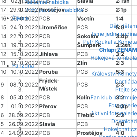
18
02.11.2022
PCB
Slavia
2:1sn
Reklamní nabídka
17
29.10.2022
Prostějov
PCB
2:1p
Hrdý partner - nabídka
Žijeme
16
26.10.2022
PCB
Vsetín
1:4
Děti dětem
15
24.10.2022
Litoměřice
PCB
5:0
Jsme jedna rodina
14
22.10.2022
PCB
Sokolov
3:4p
Petr Koukal a Kometa
13
19.10.2022
PCB
Šumperk
3:2sn
Chlapi ŽENÁM
12
15.10.2022
Jihlava
PCB
3:2
Hokejová tombola
11
12.10.2022
PCB
Zlín
2:3
Fanzóna
10
10.10.2022
Poruba
PCB
5:3
Království Komety
Frýdek-
Dortiáda
9
08.10.2022
PCB
2:3
Místek
Ptejte se
8
05.10.2022
PCB
Kolín
Fan klub informuje
3:2
Fotogalerie
7
01.10.2022
Přerov
PCB
4:3p
Aktivní fotogalerie
6
28.09.2022
PCB
Třebíč
2:3
Download
5
26.09.2022
Slavia
PCB
4:0
Hokejchat.cz
4
24.09.2022
PCB
Prostějov
4:0