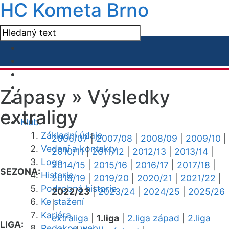
HC Kometa Brno
Zápasy »
Výsledky
extraligy
Klub
Základní údaje
2006/07
|
2007/08
|
2008/09
|
2009/10
|
Vedení a kontakty
2010/11
|
2011/12
|
2012/13
|
2013/14
|
Logo
2014/15
|
2015/16
|
2016/17
|
2017/18
|
SEZONA:
Historie
2018/19
|
2019/20
|
2020/21
|
2021/22
|
Podrobná historie
2022/23
|
2023/24
|
2024/25
|
2025/26
Ke stažení
|
Kariéra
extraliga
|
1.liga
|
2.liga západ
|
2.liga
LIGA:
Redakce webu