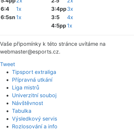
5:4pp
2x
2:5
2x
6:4
1x
3:4pp
3x
6:5sn
1x
3:5
4x
4:5pp
1x
Vaše připomínky k této stránce uvítáme na
webmaster
@esports.cz.
Tweet
Tipsport extraliga
Přípravná utkání
Liga mistrů
Univerzitní souboj
Návštěvnost
Tabulka
Výsledkový servis
Rozlosování a info