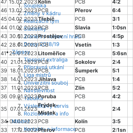
47
15.02.2023
Kolín
PCB
4:2
Soupiska
46
13.02.2023
PCB
Přerov
6:4
Změny v kádru
45
04.02.2023
Třebíč
PCB
3:1
Realizační tým
44
01.02.2023
PCB
Slavia
1:0sn
Statistiky
43
30.01.2023
Prostějov
PCB
4:5p
Zranění / nemocní hráči
Dresy 2018/19
42
28.01.2023
PCB
Vsetín
1:3
Zápasy
41
25.01.2023
Litoměřice
PCB
5:6sn
Tipsport extraliga
40
21.01.2023
PCB
Sokolov
2:4
Přípravná utkání
39
18.01.2023
PCB
Šumperk
5:1
Liga mistrů
38
14.01.2023
Jihlava
PCB
1:4
Univerzitní souboj
37
11.01.2023
PCB
Zlín
5:2
Návštěvnost
36
09.01.2023
Poruba
PCB
4:2
Tabulka
Frýdek-
Výsledkový servis
35
07.01.2023
PCB
2:4
Místek
Rozlosování a info
34
04.01.2023
Mládež
PCB
Kolín
3:5
Kontakty a informace
33
17.12.2022
Přerov
PCB
2:1sn