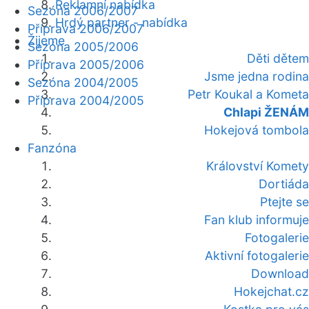
Reklamní nabídka
Sezóna 2006/2007
Hrdý partner - nabídka
Příprava 2006/2007
Žijeme
Sezóna 2005/2006
Děti dětem
Příprava 2005/2006
Jsme jedna rodina
Sezóna 2004/2005
Petr Koukal a Kometa
Příprava 2004/2005
Chlapi ŽENÁM
Hokejová tombola
Fanzóna
Království Komety
Dortiáda
Ptejte se
Fan klub informuje
Fotogalerie
Aktivní fotogalerie
Download
Hokejchat.cz