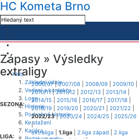
HC Kometa Brno
Zápasy »
Výsledky
extraligy
Klub
Základní údaje
2006/07
|
2007/08
|
2008/09
|
2009/10
|
Vedení a kontakty
2010/11
|
2011/12
|
2012/13
|
2013/14
|
Logo
2014/15
|
2015/16
|
2016/17
|
2017/18
|
SEZONA:
Historie
2018/19
|
2019/20
|
2020/21
|
2021/22
|
Podrobná historie
2022/23
|
2023/24
|
2024/25
|
2025/26
Ke stažení
|
Kariéra
extraliga
|
1.liga
|
2.liga západ
|
2.liga
LIGA:
Redakce webu