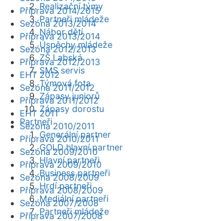
Realizační týmy
Příprava 2014/2015
Partneři mládeže
Sezóna 2013/2014
Nábor dětí
Příprava 2013/2014
Úspěchy mládeže
Sezóna 2012/2013
ZŠ Labská
Příprava 2012/2013
SMS servis
EHT 2012
Týmová fota
Sezóna 2011/2012
Zápasy juniorů
Příprava 2011/2012
Zápasy dorostu
EHT 2011
Partneři
Sezóna 2010/2011
Generální partner
Příprava 2010/2011
GOLD hlavní partner
Sezóna 2009/2010
Hlavní partneři
Příprava 2009/2010
Business partneři
Sezóna 2008/2009
Hrdí partneři
Příprava 2008/2009
Mediální partneři
Sezóna 2007/2008
Partneři mládeže
Příprava 2007/2008