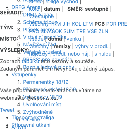
střed
|
2.liga východ
|
DRFG Arena
kolo
|
datum
|
SMĚR:
sestupně
|
SEŘADIT:
DRFG Arena
vzestupně
|
Schéma tribun
všechny
FRM
JIH
KOL
LTM
PCB
POR
PRE
TÝM:
Plánek areny
PRO
SLA
SOK
SUM
TRE
VSE
ZLN
Virtuální prohlídka
MÍSTO:
všude
|
doma
|
venku
|
Návštěvní řád
všechny
|
remízy
|
výhry v prodl.
|
VÝSLEDKY:
Veřejné bruslení
nájezdy
|
prodl. nebo náj.
|
s nulou
|
PRESS: pro novináře
Zobrazit
tabulku
této sezóny a soutěže.
Rozpis ledové plochy
Zadaným parametrům nevyhovuje žádný zápas.
Vstupenky
Permanentky 18/19
Přípravná utkání 18/19
Vaše připomínky k této stránce uvítáme na
Vstupenky 18/19
webmaster
@esports.cz.
Uvolňování míst
Tweet
Zvýhodněné
Tipsport extraliga
On-line
Přípravná utkání
A-tým