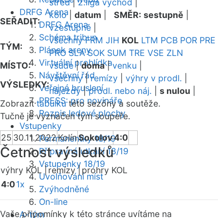
střed
|
2.liga východ
|
DRFG Arena
kolo
|
datum
|
SMĚR:
sestupně
|
SEŘADIT:
DRFG Arena
vzestupně
|
Schéma tribun
všechny
FRM
JIH
KOL
LTM
PCB
POR
PRE
TÝM:
Plánek areny
PRO
SLA
SOK
SUM
TRE
VSE
ZLN
Virtuální prohlídka
MÍSTO:
všude
|
doma
|
venku
|
Návštěvní řád
všechny
|
remízy
|
výhry v prodl.
|
VÝSLEDKY:
Veřejné bruslení
nájezdy
|
prodl. nebo náj.
|
s nulou
|
PRESS: pro novináře
Zobrazit
tabulku
této sezóny a soutěže.
Rozpis ledové plochy
Tučně je vyznačen tým soupeře.
Vstupenky
25
30.11.2022
Kolín
Sokolov
4:0
Permanentky 18/19
Četnost výsledků
Přípravná utkání 18/19
Vstupenky 18/19
výhry KOL |
remízy |
prohry KOL
Uvolňování míst
4:0
1x
Zvýhodněné
On-line
Vaše připomínky k této stránce uvítáme na
A-tým