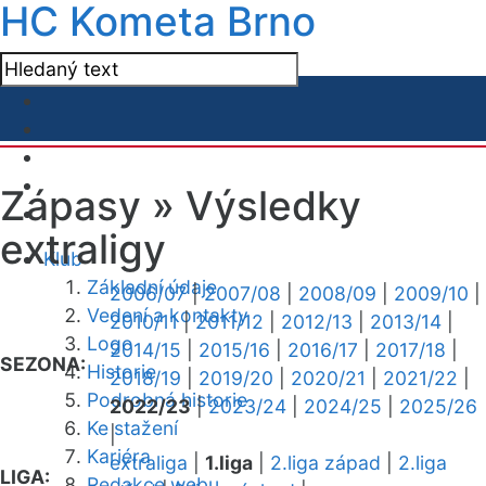
HC Kometa Brno
Zápasy »
Výsledky
extraligy
Klub
Základní údaje
2006/07
|
2007/08
|
2008/09
|
2009/10
|
Vedení a kontakty
2010/11
|
2011/12
|
2012/13
|
2013/14
|
Logo
2014/15
|
2015/16
|
2016/17
|
2017/18
|
SEZONA:
Historie
2018/19
|
2019/20
|
2020/21
|
2021/22
|
Podrobná historie
2022/23
|
2023/24
|
2024/25
|
2025/26
Ke stažení
|
Kariéra
extraliga
|
1.liga
|
2.liga západ
|
2.liga
LIGA:
Redakce webu