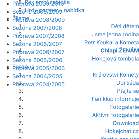
Reklamní nabídka
Příprava 2009/2010
Hrdý partner - nabídka
Sezóna 2008/2009
Žijeme
Příprava 2008/2009
Děti dětem
Sezóna 2007/2008
Jsme jedna rodina
Příprava 2007/2008
Petr Koukal a Kometa
Sezóna 2006/2007
Chlapi ŽENÁM
Příprava 2006/2007
Hokejová tombola
Sezóna 2005/2006
Fanzóna
Příprava 2005/2006
Království Komety
Sezóna 2004/2005
Dortiáda
Příprava 2004/2005
Ptejte se
Fan klub informuje
Fotogalerie
Aktivní fotogalerie
Download
Hokejchat.cz