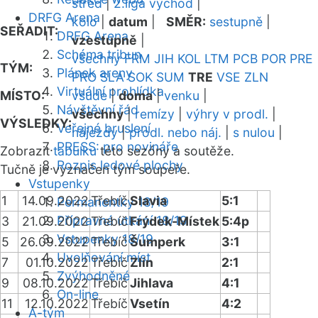
střed
|
2.liga východ
|
DRFG Arena
kolo
|
datum
|
SMĚR:
sestupně
|
SEŘADIT:
DRFG Arena
vzestupně
|
Schéma tribun
všechny
FRM
JIH
KOL
LTM
PCB
POR
PRE
TÝM:
Plánek areny
PRO
SLA
SOK
SUM
TRE
VSE
ZLN
Virtuální prohlídka
MÍSTO:
všude
|
doma
|
venku
|
Návštěvní řád
všechny
|
remízy
|
výhry v prodl.
|
VÝSLEDKY:
Veřejné bruslení
nájezdy
|
prodl. nebo náj.
|
s nulou
|
PRESS: pro novináře
Zobrazit
tabulku
této sezóny a soutěže.
Rozpis ledové plochy
Tučně je vyznačen tým soupeře.
Vstupenky
1
14.09.2022
Třebíč
Slavia
5:1
Permanentky 18/19
Přípravná utkání 18/19
3
21.09.2022
Třebíč
Frýdek-Místek
5:4p
Vstupenky 18/19
5
26.09.2022
Třebíč
Šumperk
3:1
Uvolňování míst
7
01.10.2022
Třebíč
Zlín
2:1
Zvýhodněné
9
08.10.2022
Třebíč
Jihlava
4:1
On-line
11
12.10.2022
Třebíč
Vsetín
4:2
A-tým