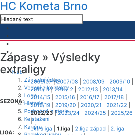
HC Kometa Brno
Zápasy »
Výsledky
extraligy
Klub
Základní údaje
2006/07
|
2007/08
|
2008/09
|
2009/10
|
Vedení a kontakty
2010/11
|
2011/12
|
2012/13
|
2013/14
|
Logo
2014/15
|
2015/16
|
2016/17
|
2017/18
|
SEZONA:
Historie
2018/19
|
2019/20
|
2020/21
|
2021/22
|
Podrobná historie
2022/23
|
2023/24
|
2024/25
|
2025/26
Ke stažení
|
Kariéra
extraliga
|
1.liga
|
2.liga západ
|
2.liga
LIGA:
Redakce webu