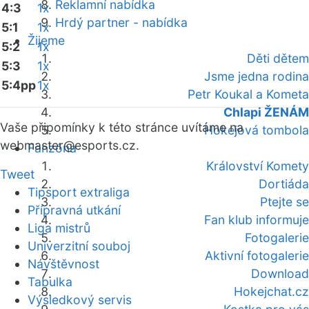
Reklamní nabídka
4:3
1x
Hrdý partner - nabídka
5:1
1x
Žijeme
5:2
1x
Děti dětem
5:3
1x
Jsme jedna rodina
5:4pp
1x
Petr Koukal a Kometa
Chlapi ŽENÁM
Vaše připomínky k této stránce uvítáme na
Hokejová tombola
webmaster
@esports.cz.
Fanzóna
Království Komety
Tweet
Dortiáda
Tipsport extraliga
Ptejte se
Přípravná utkání
Fan klub informuje
Liga mistrů
Fotogalerie
Univerzitní souboj
Aktivní fotogalerie
Návštěvnost
Download
Tabulka
Hokejchat.cz
Výsledkový servis