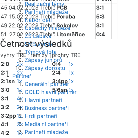
Realizační týmy
45
04.02.2023
Třebíč
PCB
3:1
Partneři mládeže
47
15.02.2023
Třebíč
Poruba
5:3
Nábor dětí
49
22.02.2023
Třebíč
Sokolov
3:1
Úspěchy mládeže
51
27.02.2023
Třebíč
Litoměřice
0:4
ZŠ Labská
Četnost výsledků
SMS servis
Týmová fota
výhry TRE |
remízy |
prohry TRE
Zápasy juniorů
2:0
2x
0:4
1x
Zápasy dorostu
2:1
2x
2:4
1x
Partneři
2:1sn
1x
3:4pp
1x
Generální partner
3:0
1x
5:6sn
1x
GOLD hlavní partner
3:1
4x
Hlavní partneři
3:2
2x
Business partneři
3:2pp
1x
Hrdí partneři
Mediální partneři
4:1
3x
Partneři mládeže
4:2
1x