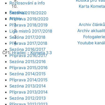
Kostka pro vás
Rozlosování a info
Karta Kometa
Fanshop
Sezóna 2019/2020
Archiv
Příprava 2019/2020
Archiv článků
Příprava 2018/2019
Archiv aktualit
Liga mistrů 2017/2018
Fotogalerie
Sezóna 2017/2018
Youtube kanál
Příprava 2017/2018
Sezóna 2016/2017
ČF1:
Hradec - Kometa 1:3
Příprava 2016/2017
Sezóna 2015/2016
Příprava 2015/2016
Sezóna 2014/2015
Příprava 2014/2015
Sezóna 2013/2014
Příprava 2013/2014
Sezóna 2012/2013
Příprava 2012/2013