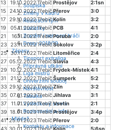
13
19.10.2022
Třebíč
Prostějov
2:1sn
Soupiska
15
24.10.2022
Třebíč
Přerov
3:0
Změny v kádru
17
29.10.2022
Třebíč
Kolín
3:2
Realizační tým
19
05.11.2022
Třebíč
PCB
4:1
Statistiky
Zranění / nemocní hráči
21
16.11.2022
Třebíč
Poruba
2:0
Dresy 2018/19
23
23.11.2022
Třebíč
Sokolov
3:2p
Zápasy
25
30.11.2022
Třebíč
Litoměřice
2:4
Tipsport extraliga
27
05.12.2022
Třebíč
Slavia
4:3
Přípravná utkání
29
10.12.2022
Třebíč
Frýdek-Místek
4:1
Liga mistrů
31
21.12.2022
Třebíč
Šumperk
5:2
Univerzitní souboj
33
29.12.2022
Třebíč
Zlín
3:2
Návštěvnost
35
07.01.2023
Třebíč
Jihlava
3:1
Tabulka
37
11.01.2023
Výsledkový servis
Třebíč
Vsetín
2:1
Rozlosování a info
39
18.01.2023
Třebíč
Prostějov
3:4p
Mládež
41
25.01.2023
Třebíč
Přerov
2:0
Kontakty a informace
43
30.01.2023
Třebíč
Kolín
5:6sn