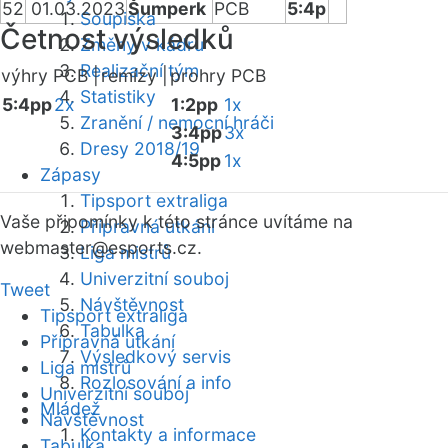
52
01.03.2023
Šumperk
PCB
5:4p
Soupiska
Četnost výsledků
Změny v kádru
Realizační tým
výhry PCB |
remízy |
prohry PCB
Statistiky
5:4pp
2x
1:2pp
1x
Zranění / nemocní hráči
3:4pp
3x
Dresy 2018/19
4:5pp
1x
Zápasy
Tipsport extraliga
Vaše připomínky k této stránce uvítáme na
Přípravná utkání
webmaster
@esports.cz.
Liga mistrů
Univerzitní souboj
Tweet
Návštěvnost
Tipsport extraliga
Tabulka
Přípravná utkání
Výsledkový servis
Liga mistrů
Rozlosování a info
Univerzitní souboj
Mládež
Návštěvnost
Kontakty a informace
Tabulka