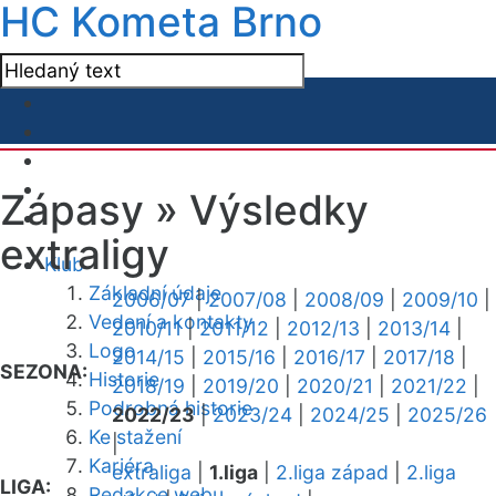
HC Kometa Brno
Zápasy »
Výsledky
extraligy
Klub
Základní údaje
2006/07
|
2007/08
|
2008/09
|
2009/10
|
Vedení a kontakty
2010/11
|
2011/12
|
2012/13
|
2013/14
|
Logo
2014/15
|
2015/16
|
2016/17
|
2017/18
|
SEZONA:
Historie
2018/19
|
2019/20
|
2020/21
|
2021/22
|
Podrobná historie
2022/23
|
2023/24
|
2024/25
|
2025/26
Ke stažení
|
Kariéra
extraliga
|
1.liga
|
2.liga západ
|
2.liga
LIGA:
Redakce webu