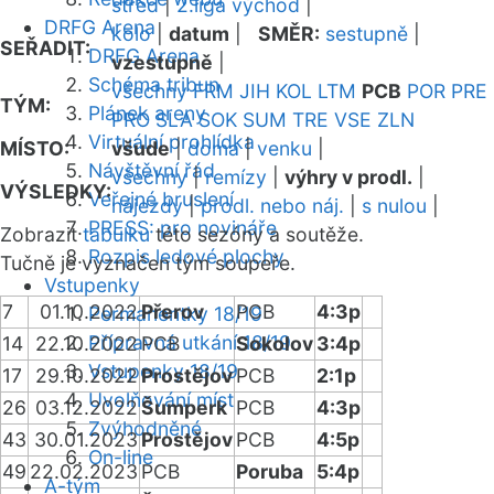
střed
|
2.liga východ
|
DRFG Arena
kolo
|
datum
|
SMĚR:
sestupně
|
SEŘADIT:
DRFG Arena
vzestupně
|
Schéma tribun
všechny
FRM
JIH
KOL
LTM
PCB
POR
PRE
TÝM:
Plánek areny
PRO
SLA
SOK
SUM
TRE
VSE
ZLN
Virtuální prohlídka
MÍSTO:
všude
|
doma
|
venku
|
Návštěvní řád
všechny
|
remízy
|
výhry v prodl.
|
VÝSLEDKY:
Veřejné bruslení
nájezdy
|
prodl. nebo náj.
|
s nulou
|
PRESS: pro novináře
Zobrazit
tabulku
této sezóny a soutěže.
Rozpis ledové plochy
Tučně je vyznačen tým soupeře.
Vstupenky
7
01.10.2022
Přerov
PCB
4:3p
Permanentky 18/19
Přípravná utkání 18/19
14
22.10.2022
PCB
Sokolov
3:4p
Vstupenky 18/19
17
29.10.2022
Prostějov
PCB
2:1p
Uvolňování míst
26
03.12.2022
Šumperk
PCB
4:3p
Zvýhodněné
43
30.01.2023
Prostějov
PCB
4:5p
On-line
49
22.02.2023
PCB
Poruba
5:4p
A-tým