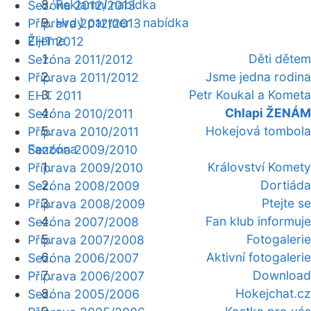
Reklamní nabídka
Sezóna 2012/2013
Hrdý partner - nabídka
Příprava 2012/2013
Žijeme
EHT 2012
Děti dětem
Sezóna 2011/2012
Jsme jedna rodina
Příprava 2011/2012
Petr Koukal a Kometa
EHT 2011
Chlapi ŽENÁM
Sezóna 2010/2011
Hokejová tombola
Příprava 2010/2011
Fanzóna
Sezóna 2009/2010
Království Komety
Příprava 2009/2010
Dortiáda
Sezóna 2008/2009
Ptejte se
Příprava 2008/2009
Fan klub informuje
Sezóna 2007/2008
Fotogalerie
Příprava 2007/2008
Aktivní fotogalerie
Sezóna 2006/2007
Download
Příprava 2006/2007
Hokejchat.cz
Sezóna 2005/2006