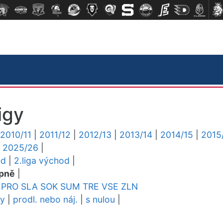
igy
2010/11
|
2011/12
|
2012/13
|
2013/14
|
2014/15
|
2015
|
2025/26
|
ed
|
2.liga východ
|
pně
|
PRO
SLA
SOK
SUM
TRE
VSE
ZLN
dy
|
prodl. nebo náj.
|
s nulou
|