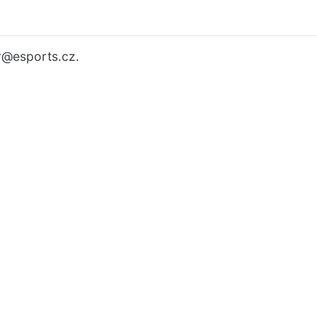
r
@esports.cz.