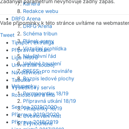
Zadaným parametrům nevyhovuje žádný zápas.
Kariéra
Redakce webu
DRFG Arena
Vaše připomínky k této stránce uvítáme na webmaste
DRFG Arena
Schéma tribun
Tweet
Plánek areny
Tipsport extraliga
Virtuální prohlídka
Přípravná utkání
Návštěvní řád
Liga mistrů
Veřejné bruslení
Univerzitní souboj
PRESS: pro novináře
Návštěvnost
Rozpis ledové plochy
Tabulka
Vstupenky
Výsledkový servis
Permanentky 18/19
Rozlosování a info
Přípravná utkání 18/19
Sezóna 2019/2020
Vstupenky 18/19
Příprava 2019/2020
Uvolňování míst
Příprava 2018/2019
Zvýhodněné