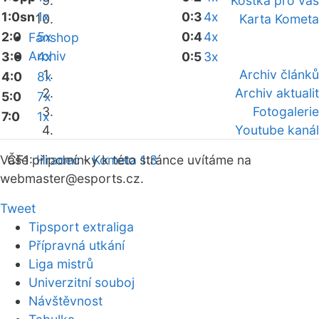
Kostka pro vás
1:0sn
1x
0:3
4x
Karta Kometa
2:0
5x
0:4
4x
Fanshop
Archiv
3:0
4x
0:5
3x
Archiv článků
4:0
8x
Archiv aktualit
5:0
7x
Fotogalerie
7:0
1x
Youtube kanál
ČF1:
Vaše připomínky k této stránce uvítáme na
Hradec - Kometa 1:3
webmaster
@esports.cz.
Tweet
Tipsport extraliga
Přípravná utkání
Liga mistrů
Univerzitní souboj
Návštěvnost