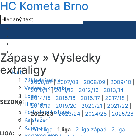
HC Kometa Brno
Zápasy »
Výsledky
extraligy
Klub
Základní údaje
2006/07
|
2007/08
|
2008/09
|
2009/10
|
Vedení a kontakty
2010/11
|
2011/12
|
2012/13
|
2013/14
|
Logo
2014/15
|
2015/16
|
2016/17
|
2017/18
|
SEZONA:
Historie
2018/19
|
2019/20
|
2020/21
|
2021/22
|
Podrobná historie
2022/23
|
2023/24
|
2024/25
|
2025/26
Ke stažení
|
Kariéra
extraliga
|
1.liga
|
2.liga západ
|
2.liga
LIGA:
Redakce webu