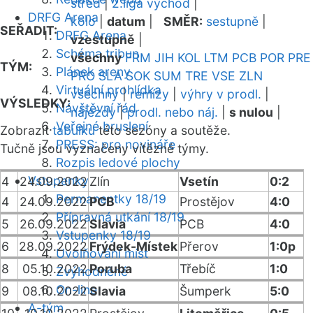
střed
|
2.liga východ
|
DRFG Arena
kolo
|
datum
|
SMĚR:
sestupně
|
SEŘADIT:
DRFG Arena
vzestupně
|
Schéma tribun
všechny
FRM
JIH
KOL
LTM
PCB
POR
PRE
TÝM:
Plánek areny
PRO
SLA
SOK
SUM
TRE
VSE
ZLN
Virtuální prohlídka
všechny
|
remízy
|
výhry v prodl.
|
VÝSLEDKY:
Návštěvní řád
nájezdy
|
prodl. nebo náj.
|
s nulou
|
Veřejné bruslení
Zobrazit
tabulku
této sezóny a soutěže.
PRESS: pro novináře
Tučně jsou vyznačeny vítězné týmy.
Rozpis ledové plochy
Vstupenky
4
24.09.2022
Zlín
Vsetín
0:2
Permanentky 18/19
4
24.09.2022
PCB
Prostějov
4:0
Přípravná utkání 18/19
5
26.09.2022
Slavia
PCB
4:0
Vstupenky 18/19
6
28.09.2022
Frýdek-Místek
Přerov
1:0p
Uvolňování míst
8
05.10.2022
Poruba
Třebíč
1:0
Zvýhodněné
On-line
9
08.10.2022
Slavia
Šumperk
5:0
A-tým