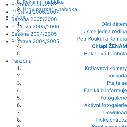
Reklamní nabídka
Sezóna 2006/2007
Hrdý partner - nabídka
Příprava 2006/2007
Žijeme
Sezóna 2005/2006
Děti dětem
Příprava 2005/2006
Jsme jedna rodina
Sezóna 2004/2005
Petr Koukal a Kometa
Příprava 2004/2005
Chlapi ŽENÁM
Hokejová tombola
Fanzóna
Království Komety
Dortiáda
Ptejte se
Fan klub informuje
Fotogalerie
Aktivní fotogalerie
Download
Hokejchat.cz