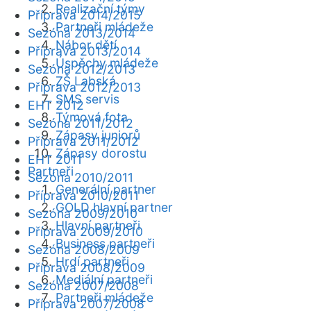
Realizační týmy
Příprava 2014/2015
Partneři mládeže
Sezóna 2013/2014
Nábor dětí
Příprava 2013/2014
Úspěchy mládeže
Sezóna 2012/2013
ZŠ Labská
Příprava 2012/2013
SMS servis
EHT 2012
Týmová fota
Sezóna 2011/2012
Zápasy juniorů
Příprava 2011/2012
Zápasy dorostu
EHT 2011
Partneři
Sezóna 2010/2011
Generální partner
Příprava 2010/2011
GOLD hlavní partner
Sezóna 2009/2010
Hlavní partneři
Příprava 2009/2010
Business partneři
Sezóna 2008/2009
Hrdí partneři
Příprava 2008/2009
Mediální partneři
Sezóna 2007/2008
Partneři mládeže
Příprava 2007/2008