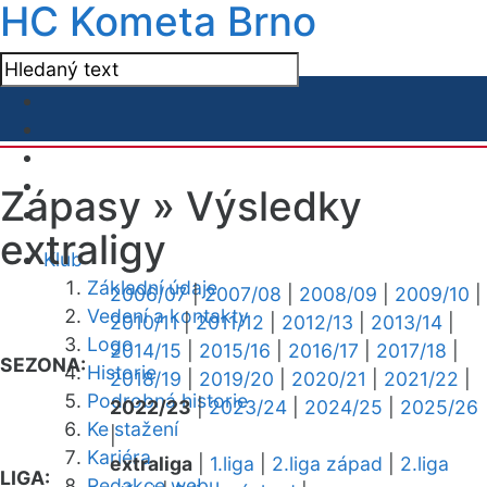
HC Kometa Brno
Zápasy »
Výsledky
extraligy
Klub
Základní údaje
2006/07
|
2007/08
|
2008/09
|
2009/10
|
Vedení a kontakty
2010/11
|
2011/12
|
2012/13
|
2013/14
|
Logo
2014/15
|
2015/16
|
2016/17
|
2017/18
|
SEZONA:
Historie
2018/19
|
2019/20
|
2020/21
|
2021/22
|
Podrobná historie
2022/23
|
2023/24
|
2024/25
|
2025/26
Ke stažení
|
Kariéra
extraliga
|
1.liga
|
2.liga západ
|
2.liga
LIGA:
Redakce webu