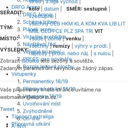
střed
|
2.liga východ
|
DRFG Arena
kolo
|
datum
|
SMĚR:
sestupně
|
SEŘADIT:
DRFG Arena
vzestupně
|
Schéma tribun
všechny
CEB
HKM
KLA
KOM
KVA
LIB
LIT
TÝM:
Plánek areny
MBL
OLO
PCE
PLZ
SPA
TRI
VIT
Virtuální prohlídka
MÍSTO:
všude
|
doma
|
venku
|
Návštěvní řád
všechny
|
remízy
|
výhry v prodl.
|
VÝSLEDKY:
Veřejné bruslení
nájezdy
|
prodl. nebo náj.
|
s nulou
|
PRESS: pro novináře
Zobrazit
tabulku
této sezóny a soutěže.
Rozpis ledové plochy
Zadaným parametrům nevyhovuje žádný zápas.
Vstupenky
Permanentky 18/19
Přípravná utkání 18/19
Vaše připomínky k této stránce uvítáme na
Vstupenky 18/19
webmaster
@esports.cz.
Uvolňování míst
Tweet
Zvýhodněné
Tipsport extraliga
On-line
Přípravná utkání
A-tým