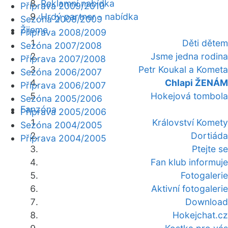
Reklamní nabídka
Příprava 2009/2010
Hrdý partner - nabídka
Sezóna 2008/2009
Žijeme
Příprava 2008/2009
Děti dětem
Sezóna 2007/2008
Jsme jedna rodina
Příprava 2007/2008
Petr Koukal a Kometa
Sezóna 2006/2007
Chlapi ŽENÁM
Příprava 2006/2007
Hokejová tombola
Sezóna 2005/2006
Fanzóna
Příprava 2005/2006
Království Komety
Sezóna 2004/2005
Dortiáda
Příprava 2004/2005
Ptejte se
Fan klub informuje
Fotogalerie
Aktivní fotogalerie
Download
Hokejchat.cz