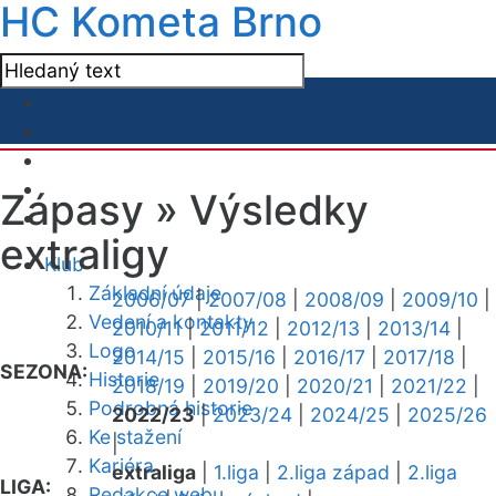
HC Kometa Brno
Zápasy »
Výsledky
extraligy
Klub
Základní údaje
2006/07
|
2007/08
|
2008/09
|
2009/10
|
Vedení a kontakty
2010/11
|
2011/12
|
2012/13
|
2013/14
|
Logo
2014/15
|
2015/16
|
2016/17
|
2017/18
|
SEZONA:
Historie
2018/19
|
2019/20
|
2020/21
|
2021/22
|
Podrobná historie
2022/23
|
2023/24
|
2024/25
|
2025/26
Ke stažení
|
Kariéra
extraliga
|
1.liga
|
2.liga západ
|
2.liga
LIGA:
Redakce webu