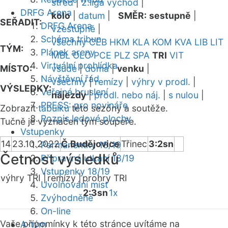
střed
|
2.liga východ
|
DRFG Arena
kolo
|
datum
|
SMĚR:
sestupně
|
SEŘADIT:
DRFG Arena
vzestupně
|
Schéma tribun
všechny
CEB
HKM
KLA
KOM
KVA
LIB
LIT
TÝM:
Plánek areny
MBL
OLO
PCE
PLZ
SPA
TRI
VIT
Virtuální prohlídka
MÍSTO:
všude
|
doma
|
venku
|
Návštěvní řád
všechny
|
remízy
|
výhry v prodl.
|
VÝSLEDKY:
Veřejné bruslení
nájezdy
|
prodl. nebo náj.
|
s nulou
|
PRESS: pro novináře
Zobrazit
tabulku
této sezóny a soutěže.
Rozpis ledové plochy
Tučně je vyznačen tým soupeře.
Vstupenky
14
23.10.2022
Č.Budějovice
Třinec
3:2sn
Permanentky 18/19
Četnost výsledků
Přípravná utkání 18/19
Vstupenky 18/19
výhry TRI |
remízy |
prohry TRI
Uvolňování míst
2:3sn
1x
Zvýhodněné
On-line
Vaše připomínky k této stránce uvítáme na
A-tým