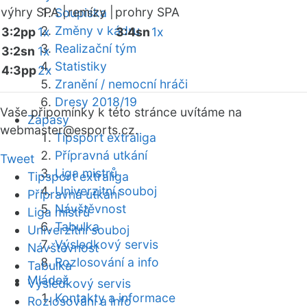
výhry SPA |
remízy |
prohry SPA
Soupiska
Změny v kádru
3:2pp
1x
3:4sn
1x
Realizační tým
3:2sn
1x
Statistiky
4:3pp
2x
Zranění / nemocní hráči
Dresy 2018/19
Vaše připomínky k této stránce uvítáme na
Zápasy
webmaster
@esports.cz.
Tipsport extraliga
Přípravná utkání
Tweet
Liga mistrů
Tipsport extraliga
Univerzitní souboj
Přípravná utkání
Návštěvnost
Liga mistrů
Tabulka
Univerzitní souboj
Výsledkový servis
Návštěvnost
Rozlosování a info
Tabulka
Mládež
Výsledkový servis
Kontakty a informace
Rozlosování a info