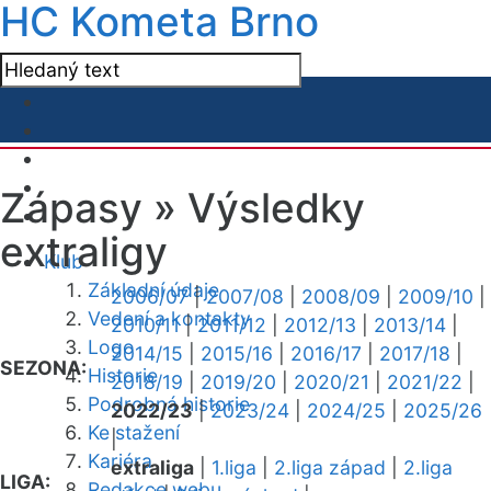
HC Kometa Brno
Zápasy »
Výsledky
extraligy
Klub
Základní údaje
2006/07
|
2007/08
|
2008/09
|
2009/10
|
Vedení a kontakty
2010/11
|
2011/12
|
2012/13
|
2013/14
|
Logo
2014/15
|
2015/16
|
2016/17
|
2017/18
|
SEZONA:
Historie
2018/19
|
2019/20
|
2020/21
|
2021/22
|
Podrobná historie
2022/23
|
2023/24
|
2024/25
|
2025/26
Ke stažení
|
Kariéra
extraliga
|
1.liga
|
2.liga západ
|
2.liga
LIGA:
Redakce webu