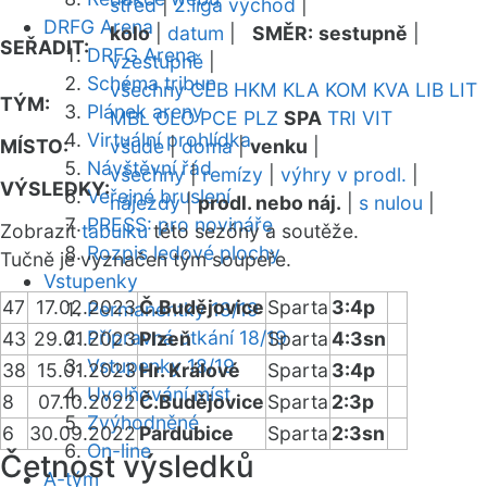
střed
|
2.liga východ
|
DRFG Arena
kolo
|
datum
|
SMĚR:
sestupně
|
SEŘADIT:
DRFG Arena
vzestupně
|
Schéma tribun
všechny
CEB
HKM
KLA
KOM
KVA
LIB
LIT
TÝM:
Plánek areny
MBL
OLO
PCE
PLZ
SPA
TRI
VIT
Virtuální prohlídka
MÍSTO:
všude
|
doma
|
venku
|
Návštěvní řád
všechny
|
remízy
|
výhry v prodl.
|
VÝSLEDKY:
Veřejné bruslení
nájezdy
|
prodl. nebo náj.
|
s nulou
|
PRESS: pro novináře
Zobrazit
tabulku
této sezóny a soutěže.
Rozpis ledové plochy
Tučně je vyznačen tým soupeře.
Vstupenky
47
17.02.2023
Č.Budějovice
Sparta
3:4p
Permanentky 18/19
Přípravná utkání 18/19
43
29.01.2023
Plzeň
Sparta
4:3sn
Vstupenky 18/19
38
15.01.2023
Hr. Králové
Sparta
3:4p
Uvolňování míst
8
07.10.2022
Č.Budějovice
Sparta
2:3p
Zvýhodněné
6
30.09.2022
Pardubice
Sparta
2:3sn
On-line
Četnost výsledků
A-tým