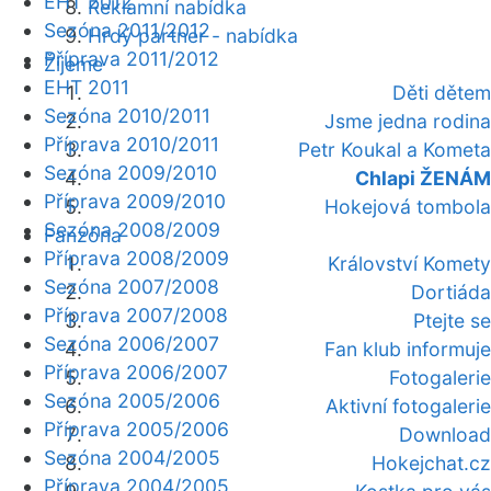
EHT 2012
Reklamní nabídka
Sezóna 2011/2012
Hrdý partner - nabídka
Příprava 2011/2012
Žijeme
EHT 2011
Děti dětem
Sezóna 2010/2011
Jsme jedna rodina
Příprava 2010/2011
Petr Koukal a Kometa
Sezóna 2009/2010
Chlapi ŽENÁM
Příprava 2009/2010
Hokejová tombola
Sezóna 2008/2009
Fanzóna
Příprava 2008/2009
Království Komety
Sezóna 2007/2008
Dortiáda
Příprava 2007/2008
Ptejte se
Sezóna 2006/2007
Fan klub informuje
Příprava 2006/2007
Fotogalerie
Sezóna 2005/2006
Aktivní fotogalerie
Příprava 2005/2006
Download
Sezóna 2004/2005
Hokejchat.cz
Příprava 2004/2005