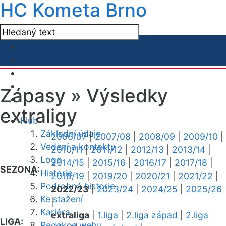
HC Kometa Brno
Zápasy »
Výsledky
extraligy
Klub
Základní údaje
2006/07
|
2007/08
|
2008/09
|
2009/10
|
Vedení a kontakty
2010/11
|
2011/12
|
2012/13
|
2013/14
|
Logo
2014/15
|
2015/16
|
2016/17
|
2017/18
|
SEZONA:
Historie
2018/19
|
2019/20
|
2020/21
|
2021/22
|
Podrobná historie
2022/23
|
2023/24
|
2024/25
|
2025/26
Ke stažení
|
Kariéra
extraliga
|
1.liga
|
2.liga západ
|
2.liga
LIGA:
Redakce webu