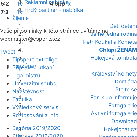
Reklamní nabídka
5:2
1x
4:5pp
1x
Hrdý partner - nabídka
7:3
1x
Žijeme
Děti dětem
Vaše připomínky k této stránce uvítáme na
Jsme jedna rodina
webmaster
@esports.cz.
Petr Koukal a Kometa
Chlapi ŽENÁM
Tweet
Hokejová tombola
Tipsport extraliga
Fanzóna
Přípravná utkání
Království Komety
Liga mistrů
Dortiáda
Univerzitní souboj
Ptejte se
Návštěvnost
Fan klub informuje
Tabulka
Fotogalerie
Výsledkový servis
Aktivní fotogalerie
Rozlosování a info
Download
Sezóna 2019/2020
Hokejchat.cz
Příprava 2019/2020