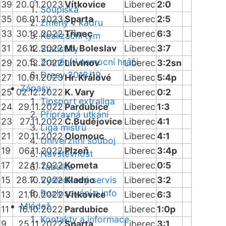
39
20.01.2023
Vítkovice
Liberec
2:0
Soupiska
35
06.01.2023
Sparta
Liberec
2:5
Změny v kádru
33
30.12.2022
Třinec
Liberec
6:3
Realizační tým
31
26.12.2022
Ml. Boleslav
Liberec
3:7
Statistiky
Zranění / nemocní hráči
29
20.12.2022
Litvínov
Liberec
3:2sn
Dresy 2018/19
27
10.01.2023
Hr. Králové
Liberec
5:4p
Zápasy
25
02.12.2022
K. Vary
Liberec
0:2
Tipsport extraliga
24
29.11.2022
Pardubice
Liberec
1:3
Přípravná utkání
23
27.11.2022
Č.Budějovice
Liberec
4:1
Liga mistrů
21
20.11.2022
Olomouc
Liberec
4:1
Univerzitní souboj
19
06.11.2022
Plzeň
Liberec
3:4p
Návštěvnost
17
22.11.2022
Kometa
Liberec
0:5
Tabulka
15
28.10.2022
Výsledkový servis
Kladno
Liberec
3:2
Rozlosování a info
13
21.10.2022
Vítkovice
Liberec
6:3
Mládež
11
16.10.2022
Pardubice
Liberec
1:0p
Kontakty a informace
9
25.11.2022
Sparta
Liberec
3:1