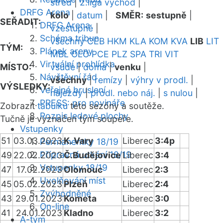
střed
|
2.liga východ
|
DRFG Arena
kolo
|
datum
|
SMĚR:
sestupně
|
SEŘADIT:
DRFG Arena
vzestupně
|
Schéma tribun
všechny
CEB
HKM
KLA
KOM
KVA
LIB
LIT
TÝM:
Plánek areny
MBL
OLO
PCE
PLZ
SPA
TRI
VIT
Virtuální prohlídka
MÍSTO:
všude
|
doma
|
venku
|
Návštěvní řád
všechny
|
remízy
|
výhry v prodl.
|
VÝSLEDKY:
Veřejné bruslení
nájezdy
|
prodl. nebo náj.
|
s nulou
|
PRESS: pro novináře
Zobrazit
tabulku
této sezóny a soutěže.
Rozpis ledové plochy
Tučně je vyznačen tým soupeře.
Vstupenky
51
03.03.2023
K. Vary
Liberec
3:4p
Permanentky 18/19
Přípravná utkání 18/19
49
22.02.2023
Č.Budějovice
Liberec
3:4
Vstupenky 18/19
47
17.02.2023
Olomouc
Liberec
2:3
Uvolňování míst
45
05.02.2023
Plzeň
Liberec
2:4
Zvýhodněné
43
29.01.2023
Kometa
Liberec
3:0
On-line
41
24.01.2023
Kladno
Liberec
3:2
A-tým