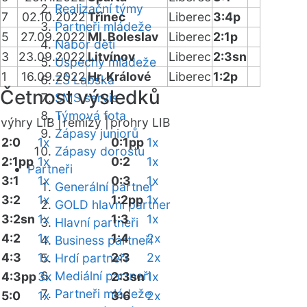
Realizační týmy
7
02.10.2022
Třinec
Liberec
3:4p
Partneři mládeže
5
27.09.2022
Ml. Boleslav
Liberec
2:1p
Nábor dětí
3
23.09.2022
Litvínov
Liberec
2:3sn
Úspěchy mládeže
1
16.09.2022
Hr. Králové
Liberec
1:2p
ZŠ Labská
Četnost výsledků
SMS servis
Týmová fota
výhry LIB |
remízy |
prohry LIB
Zápasy juniorů
2:0
1x
0:1pp
1x
Zápasy dorostu
2:1pp
1x
0:2
1x
Partneři
3:1
1x
0:3
1x
Generální partner
3:2
1x
1:2pp
1x
GOLD hlavní partner
3:2sn
1x
1:3
1x
Hlavní partneři
4:2
1x
1:4
2x
Business partneři
4:3
1x
2:3
2x
Hrdí partneři
Mediální partneři
4:3pp
3x
2:3sn
1x
Partneři mládeže
5:0
1x
3:6
2x