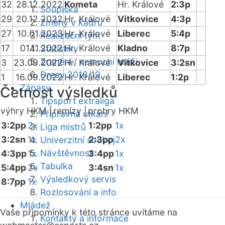
32
28.12.2022
Kometa
Hr. Králové
2:3p
Soupiska
29
20.12.2022
Hr. Králové
Vítkovice
4:3p
Změny v kádru
27
10.01.2023
Hr. Králové
Liberec
5:4p
Realizační tým
17
01.11.2022
Hr. Králové
Kladno
8:7p
Statistiky
Zranění / nemocní hráči
3
23.09.2022
Hr. Králové
Vítkovice
3:2sn
Dresy 2018/19
1
16.09.2022
Hr. Králové
Liberec
1:2p
Zápasy
Četnost výsledků
Tipsport extraliga
výhry HKM |
remízy |
prohry HKM
Přípravná utkání
3:2pp
2x
1:2pp
1x
Liga mistrů
3:2sn
1x
2:3pp
2x
Univerzitní souboj
Návštěvnost
4:3pp
1x
3:4pp
1x
Tabulka
5:4pp
2x
3:4sn
1x
Výsledkový servis
8:7pp
1x
Rozlosování a info
Mládež
Vaše připomínky k této stránce uvítáme na
Kontakty a informace