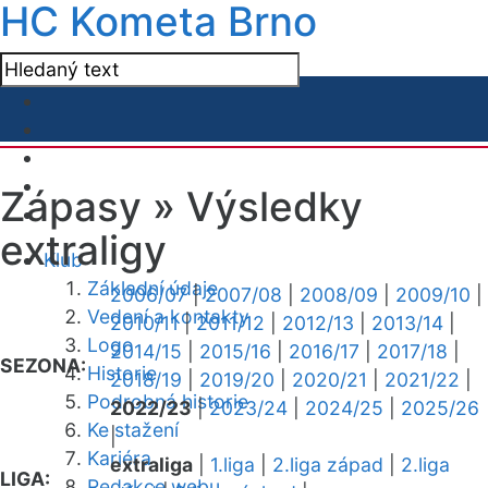
HC Kometa Brno
Zápasy »
Výsledky
extraligy
Klub
Základní údaje
2006/07
|
2007/08
|
2008/09
|
2009/10
|
Vedení a kontakty
2010/11
|
2011/12
|
2012/13
|
2013/14
|
Logo
2014/15
|
2015/16
|
2016/17
|
2017/18
|
SEZONA:
Historie
2018/19
|
2019/20
|
2020/21
|
2021/22
|
Podrobná historie
2022/23
|
2023/24
|
2024/25
|
2025/26
Ke stažení
|
Kariéra
extraliga
|
1.liga
|
2.liga západ
|
2.liga
LIGA:
Redakce webu