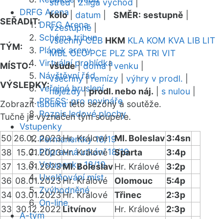
střed
|
2.liga východ
|
DRFG Arena
kolo
|
datum
|
SMĚR:
sestupně
|
SEŘADIT:
DRFG Arena
vzestupně
|
Schéma tribun
všechny
CEB
HKM
KLA
KOM
KVA
LIB
LIT
TÝM:
Plánek areny
MBL
OLO
PCE
PLZ
SPA
TRI
VIT
Virtuální prohlídka
MÍSTO:
všude
|
doma
|
venku
|
Návštěvní řád
všechny
|
remízy
|
výhry v prodl.
|
VÝSLEDKY:
Veřejné bruslení
nájezdy
|
prodl. nebo náj.
|
s nulou
|
PRESS: pro novináře
Zobrazit
tabulku
této sezóny a soutěže.
Rozpis ledové plochy
Tučně je vyznačen tým soupeře.
Vstupenky
50
26.02.2023
Hr. Králové
Ml. Boleslav
3:4sn
Permanentky 18/19
Přípravná utkání 18/19
38
15.01.2023
Hr. Králové
Sparta
3:4p
Vstupenky 18/19
37
13.01.2023
Ml. Boleslav
Hr. Králové
3:2p
Uvolňování míst
36
08.01.2023
Hr. Králové
Olomouc
5:4p
Zvýhodněné
34
03.01.2023
Hr. Králové
Třinec
2:3p
On-line
33
30.12.2022
Litvínov
Hr. Králové
2:3p
A-tým