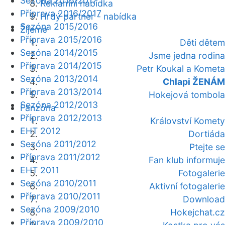
Sezóna 2016/2017
Reklamní nabídka
Příprava 2016/2017
Hrdý partner - nabídka
Sezóna 2015/2016
Žijeme
Příprava 2015/2016
Děti dětem
Sezóna 2014/2015
Jsme jedna rodina
Příprava 2014/2015
Petr Koukal a Kometa
Sezóna 2013/2014
Chlapi ŽENÁM
Příprava 2013/2014
Hokejová tombola
Sezóna 2012/2013
Fanzóna
Příprava 2012/2013
Království Komety
EHT 2012
Dortiáda
Sezóna 2011/2012
Ptejte se
Příprava 2011/2012
Fan klub informuje
EHT 2011
Fotogalerie
Sezóna 2010/2011
Aktivní fotogalerie
Příprava 2010/2011
Download
Sezóna 2009/2010
Hokejchat.cz
Příprava 2009/2010