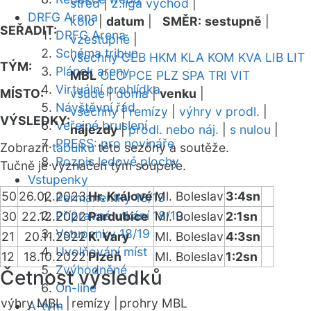
střed
|
2.liga východ
|
DRFG Arena
kolo
|
datum
|
SMĚR:
sestupně
|
SEŘADIT:
DRFG Arena
vzestupně
|
Schéma tribun
všechny
CEB
HKM
KLA
KOM
KVA
LIB
LIT
TÝM:
Plánek areny
MBL
OLO
PCE
PLZ
SPA
TRI
VIT
Virtuální prohlídka
MÍSTO:
všude
|
doma
|
venku
|
Návštěvní řád
všechny
|
remízy
|
výhry v prodl.
|
VÝSLEDKY:
Veřejné bruslení
nájezdy
|
prodl. nebo náj.
|
s nulou
|
PRESS: pro novináře
Zobrazit
tabulku
této sezóny a soutěže.
Rozpis ledové plochy
Tučně je vyznačen tým soupeře.
Vstupenky
50
26.02.2023
Hr. Králové
Ml. Boleslav
3:4sn
Permanentky 18/19
Přípravná utkání 18/19
30
22.12.2022
Pardubice
Ml. Boleslav
2:1sn
Vstupenky 18/19
21
20.11.2022
K. Vary
Ml. Boleslav
4:3sn
Uvolňování míst
12
18.10.2022
Plzeň
Ml. Boleslav
1:2sn
Zvýhodněné
Četnost výsledků
On-line
výhry MBL |
remízy |
prohry MBL
A-tým