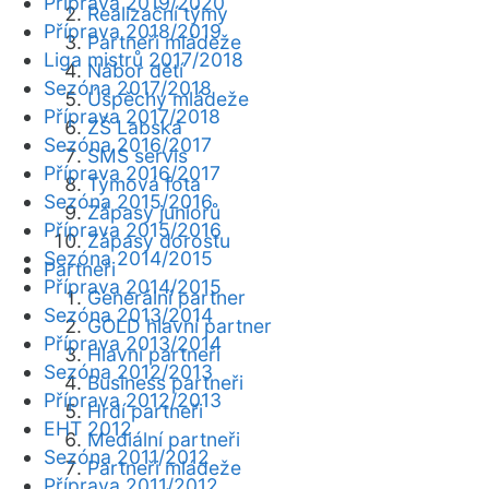
Příprava 2019/2020
Realizační týmy
Příprava 2018/2019
Partneři mládeže
Liga mistrů 2017/2018
Nábor dětí
Sezóna 2017/2018
Úspěchy mládeže
Příprava 2017/2018
ZŠ Labská
Sezóna 2016/2017
SMS servis
Příprava 2016/2017
Týmová fota
Sezóna 2015/2016
Zápasy juniorů
Příprava 2015/2016
Zápasy dorostu
Sezóna 2014/2015
Partneři
Příprava 2014/2015
Generální partner
Sezóna 2013/2014
GOLD hlavní partner
Příprava 2013/2014
Hlavní partneři
Sezóna 2012/2013
Business partneři
Příprava 2012/2013
Hrdí partneři
EHT 2012
Mediální partneři
Sezóna 2011/2012
Partneři mládeže
Příprava 2011/2012