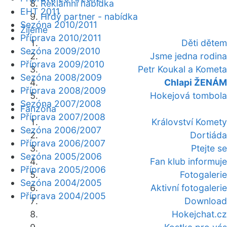
Reklamní nabídka
EHT 2011
Hrdý partner - nabídka
Sezóna 2010/2011
Žijeme
Příprava 2010/2011
Děti dětem
Sezóna 2009/2010
Jsme jedna rodina
Příprava 2009/2010
Petr Koukal a Kometa
Sezóna 2008/2009
Chlapi ŽENÁM
Příprava 2008/2009
Hokejová tombola
Sezóna 2007/2008
Fanzóna
Příprava 2007/2008
Království Komety
Sezóna 2006/2007
Dortiáda
Příprava 2006/2007
Ptejte se
Sezóna 2005/2006
Fan klub informuje
Příprava 2005/2006
Fotogalerie
Sezóna 2004/2005
Aktivní fotogalerie
Příprava 2004/2005
Download
Hokejchat.cz