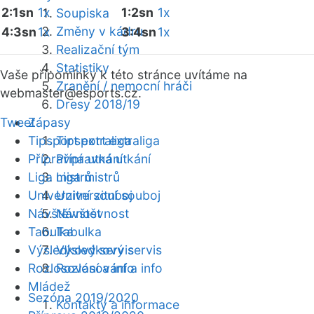
2:1sn
1x
1:2sn
1x
Soupiska
Změny v kádru
4:3sn
1x
3:4sn
1x
Realizační tým
Statistiky
Vaše připomínky k této stránce uvítáme na
Zranění / nemocní hráči
webmaster
@esports.cz.
Dresy 2018/19
Tweet
Zápasy
Tipsport extraliga
Tipsport extraliga
Přípravná utkání
Přípravná utkání
Liga mistrů
Liga mistrů
Univerzitní souboj
Univerzitní souboj
Návštěvnost
Návštěvnost
Tabulka
Tabulka
Výsledkový servis
Výsledkový servis
Rozlosování a info
Rozlosování a info
Mládež
Sezóna 2019/2020
Kontakty a informace