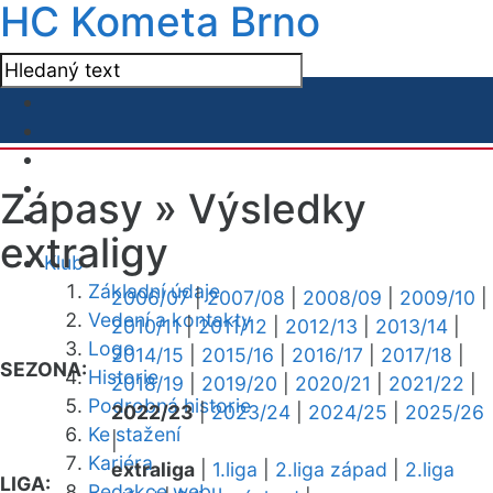
HC Kometa Brno
Zápasy »
Výsledky
extraligy
Klub
Základní údaje
2006/07
|
2007/08
|
2008/09
|
2009/10
|
Vedení a kontakty
2010/11
|
2011/12
|
2012/13
|
2013/14
|
Logo
2014/15
|
2015/16
|
2016/17
|
2017/18
|
SEZONA:
Historie
2018/19
|
2019/20
|
2020/21
|
2021/22
|
Podrobná historie
2022/23
|
2023/24
|
2024/25
|
2025/26
Ke stažení
|
Kariéra
extraliga
|
1.liga
|
2.liga západ
|
2.liga
LIGA:
Redakce webu