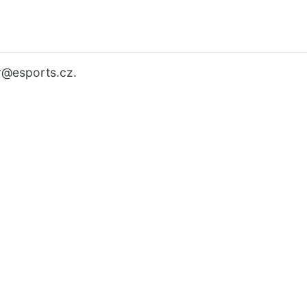
r
@esports.cz.