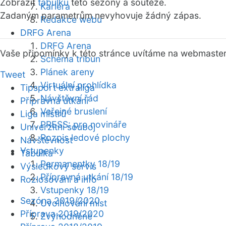
Zobrazit
tabulku
této sezóny a soutěže.
Kariéra
Zadaným parametrům nevyhovuje žádný zápas.
Redakce webu
DRFG Arena
DRFG Arena
Vaše připomínky k této stránce uvítáme na webmaste
Schéma tribun
Plánek areny
Tweet
Virtuální prohlídka
Tipsport extraliga
Návštěvní řád
Přípravná utkání
Veřejné bruslení
Liga mistrů
PRESS: pro novináře
Univerzitní souboj
Rozpis ledové plochy
Návštěvnost
Vstupenky
Tabulka
Permanentky 18/19
Výsledkový servis
Přípravná utkání 18/19
Rozlosování a info
Vstupenky 18/19
Sezóna 2019/2020
Uvolňování míst
Příprava 2019/2020
Zvýhodněné