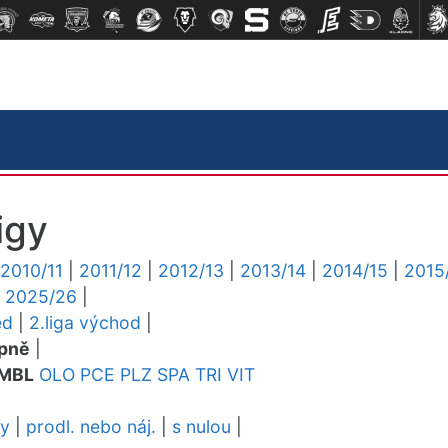
igy
2010/11
|
2011/12
|
2012/13
|
2013/14
|
2014/15
|
2015
|
2025/26
|
ed
|
2.liga východ
|
pně
|
MBL
OLO
PCE
PLZ
SPA
TRI
VIT
dy
|
prodl. nebo náj.
|
s nulou
|