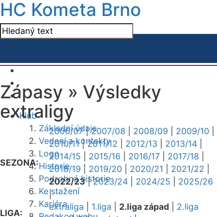
HC Kometa Brno
Zápasy »
Výsledky
extraligy
Klub
Základní údaje
2006/07
|
2007/08
|
2008/09
|
2009/10
|
Vedení a kontakty
2010/11
|
2011/12
|
2012/13
|
2013/14
|
Logo
2014/15
|
2015/16
|
2016/17
|
2017/18
|
SEZONA:
Historie
2018/19
|
2019/20
|
2020/21
|
2021/22
|
Podrobná historie
2022/23
|
2023/24
|
2024/25
|
2025/26
Ke stažení
|
Kariéra
extraliga
|
1.liga
|
2.liga západ
|
2.liga
LIGA:
Redakce webu