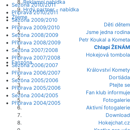
Reklamní nabídka
Sezóna 2010/2011
Hrdý partner - nabídka
Příprava 2010/2011
Žijeme
Sezóna 2009/2010
Děti dětem
Příprava 2009/2010
Jsme jedna rodina
Sezóna 2008/2009
Petr Koukal a Kometa
Příprava 2008/2009
Chlapi ŽENÁM
Sezóna 2007/2008
Hokejová tombola
Příprava 2007/2008
Fanzóna
Sezóna 2006/2007
Království Komety
Příprava 2006/2007
Dortiáda
Sezóna 2005/2006
Ptejte se
Příprava 2005/2006
Fan klub informuje
Sezóna 2004/2005
Fotogalerie
Příprava 2004/2005
Aktivní fotogalerie
Download
Hokejchat.cz