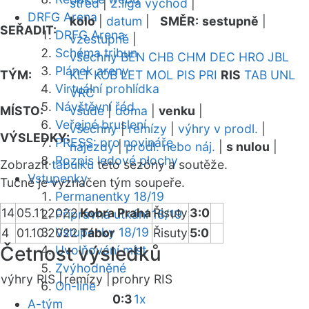
střed
|
2.liga východ
|
DRFG Arena
kolo
|
datum
|
SMĚR:
sestupně
|
SEŘADIT:
DRFG Arena
vzestupně
|
Schéma tribun
všechny
BEN
CHB
CHM
DEC
HRO
JBL
Plánek areny
TÝM:
KLT
KOB
LET
MOL
PIS
PRI
RIS
TAB
UNL
Virtuální prohlídka
VRC
Návštěvní řád
MÍSTO:
všude
|
doma
|
venku
|
Veřejné bruslení
všechny
|
remízy
|
výhry v prodl.
|
VÝSLEDKY:
PRESS: pro novináře
nájezdy
|
prodl. nebo náj.
|
s nulou
|
Rozpis ledové plochy
Zobrazit
tabulku
této sezóny a soutěže.
Vstupenky
Tučně je vyznačen tým soupeře.
Permanentky 18/19
14
05.11.2022
Kobra Praha
Řisuty
3:0
Přípravná utkání 18/19
Vstupenky 18/19
4
01.10.2022
Tábor
Řisuty
5:0
Četnost výsledků
Uvolňování míst
Zvýhodněné
výhry RIS |
remízy |
prohry RIS
On-line
0:3
1x
A-tým