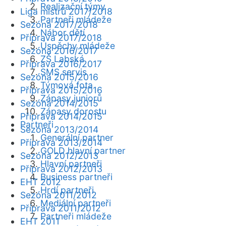
Realizační týmy
Liga mistrů 2017/2018
Partneři mládeže
Sezóna 2017/2018
Nábor dětí
Příprava 2017/2018
Úspěchy mládeže
Sezóna 2016/2017
ZŠ Labská
Příprava 2016/2017
SMS servis
Sezóna 2015/2016
Týmová fota
Příprava 2015/2016
Zápasy juniorů
Sezóna 2014/2015
Zápasy dorostu
Příprava 2014/2015
Partneři
Sezóna 2013/2014
Generální partner
Příprava 2013/2014
GOLD hlavní partner
Sezóna 2012/2013
Hlavní partneři
Příprava 2012/2013
Business partneři
EHT 2012
Hrdí partneři
Sezóna 2011/2012
Mediální partneři
Příprava 2011/2012
Partneři mládeže
EHT 2011