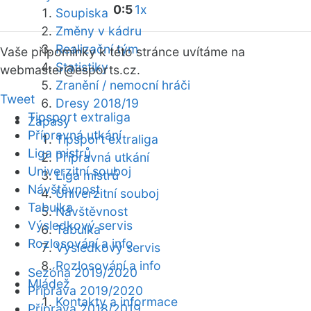
0:5
1x
Soupiska
Změny v kádru
Realizační tým
Vaše připomínky k této stránce uvítáme na
Statistiky
webmaster
@esports.cz.
Zranění / nemocní hráči
Tweet
Dresy 2018/19
Tipsport extraliga
Zápasy
Přípravná utkání
Tipsport extraliga
Liga mistrů
Přípravná utkání
Univerzitní souboj
Liga mistrů
Návštěvnost
Univerzitní souboj
Tabulka
Návštěvnost
Výsledkový servis
Tabulka
Rozlosování a info
Výsledkový servis
Rozlosování a info
Sezóna 2019/2020
Mládež
Příprava 2019/2020
Kontakty a informace
Příprava 2018/2019