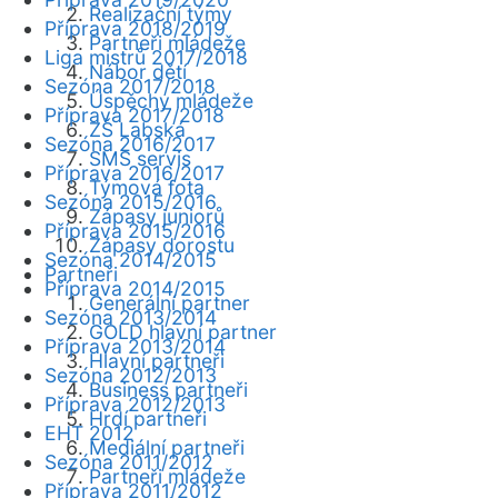
Realizační týmy
Příprava 2018/2019
Partneři mládeže
Liga mistrů 2017/2018
Nábor dětí
Sezóna 2017/2018
Úspěchy mládeže
Příprava 2017/2018
ZŠ Labská
Sezóna 2016/2017
SMS servis
Příprava 2016/2017
Týmová fota
Sezóna 2015/2016
Zápasy juniorů
Příprava 2015/2016
Zápasy dorostu
Sezóna 2014/2015
Partneři
Příprava 2014/2015
Generální partner
Sezóna 2013/2014
GOLD hlavní partner
Příprava 2013/2014
Hlavní partneři
Sezóna 2012/2013
Business partneři
Příprava 2012/2013
Hrdí partneři
EHT 2012
Mediální partneři
Sezóna 2011/2012
Partneři mládeže
Příprava 2011/2012