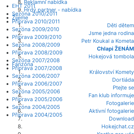
Reklamní nabídka
EHT 2011
Hrdý partner - nabídka
Sezóna 2010/2011
Žijeme
Příprava 2010/2011
Děti dětem
Sezóna 2009/2010
Jsme jedna rodina
Příprava 2009/2010
Petr Koukal a Kometa
Sezóna 2008/2009
Chlapi ŽENÁM
Příprava 2008/2009
Hokejová tombola
Sezóna 2007/2008
Fanzóna
Příprava 2007/2008
Království Komety
Sezóna 2006/2007
Dortiáda
Příprava 2006/2007
Ptejte se
Sezóna 2005/2006
Fan klub informuje
Příprava 2005/2006
Fotogalerie
Sezóna 2004/2005
Aktivní fotogalerie
Příprava 2004/2005
Download
Hokejchat.cz