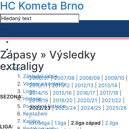
HC Kometa Brno
Zápasy »
Výsledky
extraligy
Klub
Základní údaje
2006/07
|
2007/08
|
2008/09
|
2009/10
|
Vedení a kontakty
2010/11
|
2011/12
|
2012/13
|
2013/14
|
Logo
2014/15
|
2015/16
|
2016/17
|
2017/18
|
SEZONA:
Historie
2018/19
|
2019/20
|
2020/21
|
2021/22
|
Podrobná historie
2022/23
|
2023/24
|
2024/25
|
2025/26
Ke stažení
|
Kariéra
extraliga
|
1.liga
|
2.liga západ
|
2.liga
LIGA:
Redakce webu