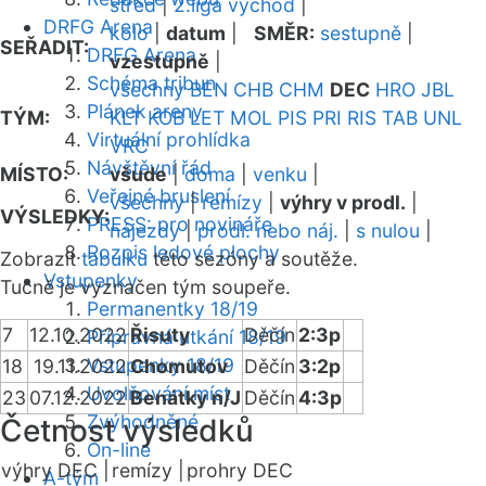
střed
|
2.liga východ
|
DRFG Arena
kolo
|
datum
|
SMĚR:
sestupně
|
SEŘADIT:
DRFG Arena
vzestupně
|
Schéma tribun
všechny
BEN
CHB
CHM
DEC
HRO
JBL
Plánek areny
TÝM:
KLT
KOB
LET
MOL
PIS
PRI
RIS
TAB
UNL
Virtuální prohlídka
VRC
Návštěvní řád
MÍSTO:
všude
|
doma
|
venku
|
Veřejné bruslení
všechny
|
remízy
|
výhry v prodl.
|
VÝSLEDKY:
PRESS: pro novináře
nájezdy
|
prodl. nebo náj.
|
s nulou
|
Rozpis ledové plochy
Zobrazit
tabulku
této sezóny a soutěže.
Vstupenky
Tučně je vyznačen tým soupeře.
Permanentky 18/19
7
12.10.2022
Řisuty
Děčín
2:3p
Přípravná utkání 18/19
Vstupenky 18/19
18
19.11.2022
Chomutov
Děčín
3:2p
Uvolňování míst
23
07.12.2022
Benátky n/J
Děčín
4:3p
Zvýhodněné
Četnost výsledků
On-line
výhry DEC |
remízy |
prohry DEC
A-tým