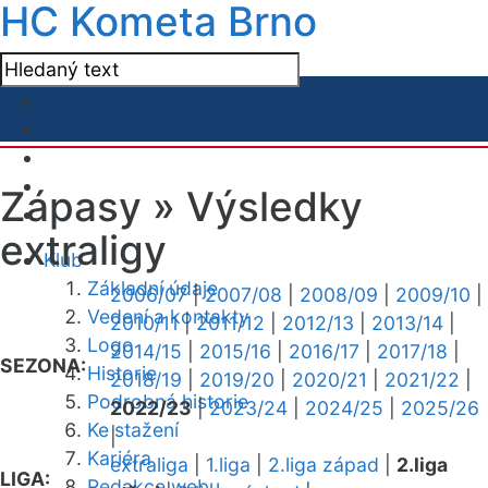
HC Kometa Brno
Zápasy »
Výsledky
extraligy
Klub
Základní údaje
2006/07
|
2007/08
|
2008/09
|
2009/10
|
Vedení a kontakty
2010/11
|
2011/12
|
2012/13
|
2013/14
|
Logo
2014/15
|
2015/16
|
2016/17
|
2017/18
|
SEZONA:
Historie
2018/19
|
2019/20
|
2020/21
|
2021/22
|
Podrobná historie
2022/23
|
2023/24
|
2024/25
|
2025/26
Ke stažení
|
Kariéra
extraliga
|
1.liga
|
2.liga západ
|
2.liga
LIGA:
Redakce webu