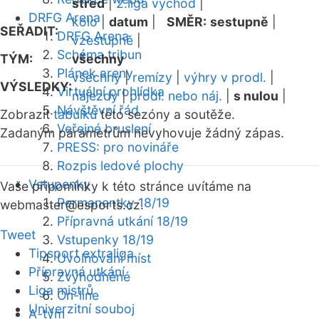
střed
|
2.liga východ
|
DRFG Arena
kolo
|
datum
|
SMĚR:
sestupně
|
SEŘADIT:
DRFG Arena
vzestupně
|
Schéma tribun
TÝM:
všechny
Plánek areny
všechny
|
remízy
|
výhry v prodl.
|
VÝSLEDKY:
Virtuální prohlídka
nájezdy
|
prodl. nebo náj.
|
s nulou
|
Návštěvní řád
Zobrazit
tabulku
této sezóny a soutěže.
Veřejné bruslení
Zadaným parametrům nevyhovuje žádný zápas.
PRESS: pro novináře
Rozpis ledové plochy
Vstupenky
Vaše připomínky k této stránce uvítáme na
Permanentky 18/19
webmaster
@esports.cz.
Přípravná utkání 18/19
Tweet
Vstupenky 18/19
Tipsport extraliga
Uvolňování míst
Přípravná utkání
Zvýhodněné
Liga mistrů
On-line
Univerzitní souboj
A-tým