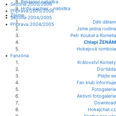
Reklamní nabídka
Sezóna 2005/2006
Hrdý partner - nabídka
Příprava 2005/2006
Žijeme
Sezóna 2004/2005
Děti dětem
Příprava 2004/2005
Jsme jedna rodina
Petr Koukal a Kometa
Chlapi ŽENÁM
Hokejová tombola
Fanzóna
Království Komety
Dortiáda
Ptejte se
Fan klub informuje
Fotogalerie
Aktivní fotogalerie
Download
Hokejchat.cz