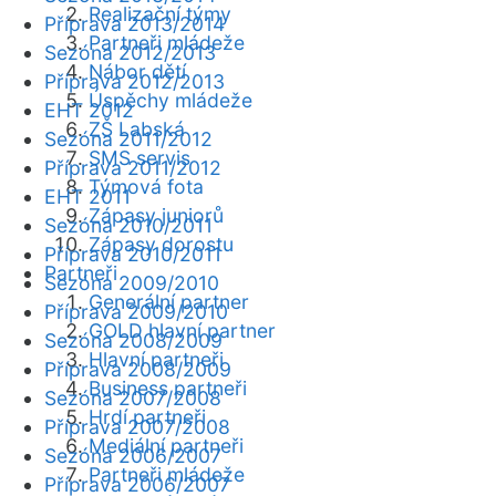
Realizační týmy
Příprava 2013/2014
Partneři mládeže
Sezóna 2012/2013
Nábor dětí
Příprava 2012/2013
Úspěchy mládeže
EHT 2012
ZŠ Labská
Sezóna 2011/2012
SMS servis
Příprava 2011/2012
Týmová fota
EHT 2011
Zápasy juniorů
Sezóna 2010/2011
Zápasy dorostu
Příprava 2010/2011
Partneři
Sezóna 2009/2010
Generální partner
Příprava 2009/2010
GOLD hlavní partner
Sezóna 2008/2009
Hlavní partneři
Příprava 2008/2009
Business partneři
Sezóna 2007/2008
Hrdí partneři
Příprava 2007/2008
Mediální partneři
Sezóna 2006/2007
Partneři mládeže
Příprava 2006/2007