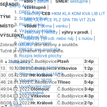
kolo
|
datum
|
SMĚR:
sestupně
|
SEŘADIT:
DRFG Arena
vzestupně
|
DRFG Arena
všechny
CEB
HKM
KLA
KOM
KVA
LIB
LIT
TÝM:
Schéma tribun
MBL
OLO
PCE
PLZ
SPA
TRI
VIT
ZLN
Plánek areny
MÍSTO:
všude
|
doma
|
venku
|
Virtuální prohlídka
všechny
|
remízy
|
výhry v prodl.
|
VÝSLEDKY:
Návštěvní řád
nájezdy
|
prodl. nebo náj.
|
s nulou
|
Veřejné bruslení
Zobrazit
tabulku
této sezóny a soutěže.
PRESS: pro novináře
Tučně je vyznačen tým soupeře.
Rozpis ledové plochy
6
21.09.2021
Č.Budějovice
Plzeň
3:4p
Vstupenky
Permanentky 18/19
13
10.10.2021
Č.Budějovice
Vítkovice
1:2p
Přípravná utkání 18/19
30
05.12.2021
Hr. Králové
Č.Budějovice
3:2p
Vstupenky 18/19
46
28.01.2022
Č.Budějovice
Třinec
5:4p
Uvolňování míst
49
04.02.2022
Olomouc
Č.Budějovice
3:4p
Zvýhodněné
58
04.03.2022
Vítkovice
Č.Budějovice
4:3p
On-line
60
08.03.2022
Hr. Králové
Č.Budějovice
2:1p
A-tým