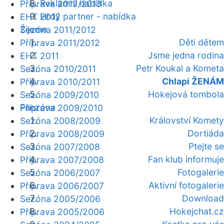
Reklamní nabídka
Příprava 2012/2013
Hrdý partner - nabídka
EHT 2012
Žijeme
Sezóna 2011/2012
Děti dětem
Příprava 2011/2012
Jsme jedna rodina
EHT 2011
Petr Koukal a Kometa
Sezóna 2010/2011
Chlapi ŽENÁM
Příprava 2010/2011
Hokejová tombola
Sezóna 2009/2010
Fanzóna
Příprava 2009/2010
Království Komety
Sezóna 2008/2009
Dortiáda
Příprava 2008/2009
Ptejte se
Sezóna 2007/2008
Fan klub informuje
Příprava 2007/2008
Fotogalerie
Sezóna 2006/2007
Aktivní fotogalerie
Příprava 2006/2007
Download
Sezóna 2005/2006
Hokejchat.cz
Příprava 2005/2006