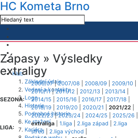
HC Kometa Brno
Zápasy »
Výsledky
extraligy
Klub
Základní údaje
2006/07
|
2007/08
|
2008/09
|
2009/10
|
Vedení a kontakty
2010/11
|
2011/12
|
2012/13
|
2013/14
|
Logo
SEZONA:
2014/15
|
2015/16
|
2016/17
|
2017/18
|
Historie
2018/19
|
2019/20
|
2020/21
|
2021/22
|
Podrobná historie
2022/23
|
2023/24
|
2024/25
|
2025/26
|
Ke stažení
extraliga
|
1.liga
|
2.liga západ
|
2.liga
LIGA:
Kariéra
střed
|
2.liga východ
|
Redakce webu