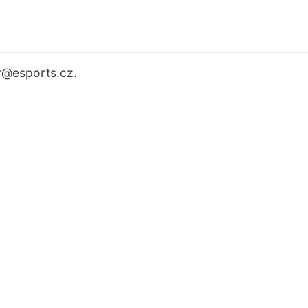
r
@esports.cz.