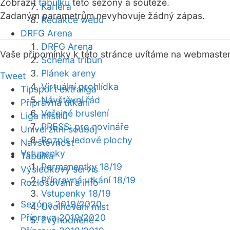
Zobrazit
tabulku
této sezóny a soutěže.
Kariéra
Zadaným parametrům nevyhovuje žádný zápas.
Redakce webu
DRFG Arena
DRFG Arena
Vaše připomínky k této stránce uvítáme na webmaste
Schéma tribun
Plánek areny
Tweet
Virtuální prohlídka
Tipsport extraliga
Návštěvní řád
Přípravná utkání
Veřejné bruslení
Liga mistrů
PRESS: pro novináře
Univerzitní souboj
Rozpis ledové plochy
Návštěvnost
Vstupenky
Tabulka
Permanentky 18/19
Výsledkový servis
Přípravná utkání 18/19
Rozlosování a info
Vstupenky 18/19
Sezóna 2019/2020
Uvolňování míst
Příprava 2019/2020
Zvýhodněné