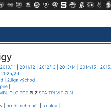
igy
2010/11
|
2011/12
|
2012/13
|
2013/14
|
2014/15
|
2015
|
2025/26
|
ed
|
2.liga východ
|
upně
|
MBL
OLO
PCE
PLZ
SPA
TRI
VIT
ZLN
dy
|
prodl. nebo náj.
|
s nulou
|