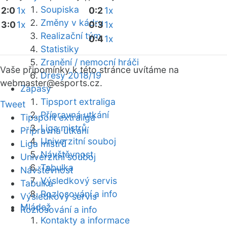
Soupiska
2:0
1x
0:2
1x
Změny v kádru
3:0
1x
0:3
1x
Realizační tým
0:4
1x
Statistiky
Zranění / nemocní hráči
Vaše připomínky k této stránce uvítáme na
Dresy 2018/19
webmaster
@esports.cz.
Zápasy
Tipsport extraliga
Tweet
Přípravná utkání
Tipsport extraliga
Liga mistrů
Přípravná utkání
Univerzitní souboj
Liga mistrů
Návštěvnost
Univerzitní souboj
Tabulka
Návštěvnost
Výsledkový servis
Tabulka
Rozlosování a info
Výsledkový servis
Mládež
Rozlosování a info
Kontakty a informace