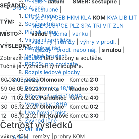
kolo
|
datum
|
SMĚR:
sestupně
|
SEŘADIT:
DRFG Arena
vzestupně
|
DRFG Arena
všechny
CEB
HKM
KLA
KOM
KVA
LIB
LIT
TÝM:
Schéma tribun
MBL
OLO
PCE
PLZ
SPA
TRI
VIT
ZLN
Plánek areny
MÍSTO:
všude
|
doma
|
venku
|
Virtuální prohlídka
všechny
|
remízy
|
výhry v prodl.
|
VÝSLEDKY:
Návštěvní řád
nájezdy
|
prodl. nebo náj.
|
s nulou
|
Veřejné bruslení
Zobrazit
tabulku
této sezóny a soutěže.
PRESS: pro novináře
Tučně je vyznačen tým soupeře.
Rozpis ledové plochy
60
08.03.2022
Olomouc
Kometa
2:0
Vstupenky
Permanentky 18/19
59
06.03.2022
Kometa
Kladno
3:0
Přípravná utkání 18/19
49
11.02.2022
Pardubice
Kometa
4:0
Vstupenky 18/19
30
05.12.2021
Olomouc
Kometa
0:2
Uvolňování míst
12
08.10.2021
Hr. Králové
Kometa
3:0
Zvýhodněné
Četnost výsledků
On-line
výhry KOM |
remízy |
prohry KOM
A-tým