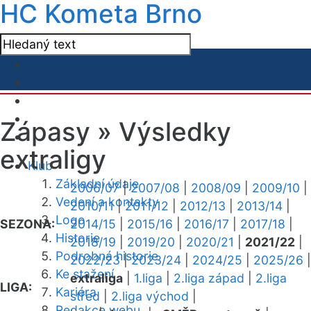
HC Kometa Brno
Zápasy »
Výsledky
extraligy
Klub
Základní údaje
2006/07
|
2007/08
|
2008/09
|
2009/10
|
Vedení a kontakty
2010/11
|
2011/12
|
2012/13
|
2013/14
|
Logo
SEZONA:
2014/15
|
2015/16
|
2016/17
|
2017/18
|
Historie
2018/19
|
2019/20
|
2020/21
|
2021/22
|
Podrobná historie
2022/23
|
2023/24
|
2024/25
|
2025/26
|
Ke stažení
extraliga
|
1.liga
|
2.liga západ
|
2.liga
LIGA:
Kariéra
střed
|
2.liga východ
|
Redakce webu