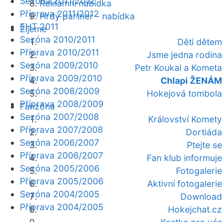
Sezóna 2011/2012
Reklamní nabídka
Příprava 2011/2012
Hrdý partner - nabídka
EHT 2011
Žijeme
Sezóna 2010/2011
Děti dětem
Příprava 2010/2011
Jsme jedna rodina
Sezóna 2009/2010
Petr Koukal a Kometa
Příprava 2009/2010
Chlapi ŽENÁM
Sezóna 2008/2009
Hokejová tombola
Příprava 2008/2009
Fanzóna
Sezóna 2007/2008
Království Komety
Příprava 2007/2008
Dortiáda
Sezóna 2006/2007
Ptejte se
Příprava 2006/2007
Fan klub informuje
Sezóna 2005/2006
Fotogalerie
Příprava 2005/2006
Aktivní fotogalerie
Sezóna 2004/2005
Download
Příprava 2004/2005
Hokejchat.cz