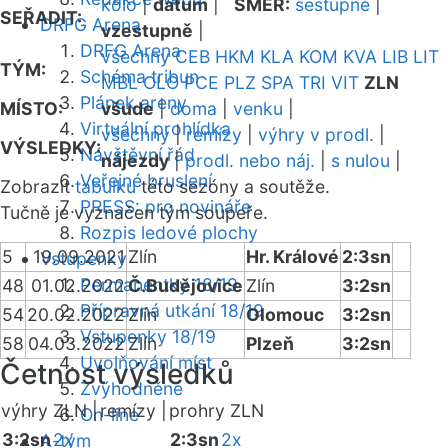
kolo
|
datum
|
SMĚR:
sestupně
|
SEŘADIT:
DRFG Arena
vzestupně
|
DRFG Arena
všechny
CEB
HKM
KLA
KOM
KVA
LIB
LIT
TÝM:
Schéma tribun
MBL
OLO
PCE
PLZ
SPA
TRI
VIT
ZLN
Plánek areny
MÍSTO:
všude
|
doma
|
venku
|
Virtuální prohlídka
všechny
|
remízy
|
výhry v prodl.
|
VÝSLEDKY:
Návštěvní řád
nájezdy
|
prodl. nebo náj.
|
s nulou
|
Veřejné bruslení
Zobrazit
tabulku
této sezóny a soutěže.
PRESS: pro novináře
Tučně je vyznačen tým soupeře.
Rozpis ledové plochy
5
19.09.2021
Zlín
Hr. Králové
2:3sn
Vstupenky
Permanentky 18/19
48
01.02.2022
Č.Budějovice
Zlín
3:2sn
Přípravná utkání 18/19
54
20.02.2022
Zlín
Olomouc
3:2sn
Vstupenky 18/19
58
04.03.2022
Zlín
Plzeň
3:2sn
Uvolňování míst
Četnost výsledků
Zvýhodněné
výhry ZLN |
remízy |
prohry ZLN
On-line
3:2sn
2x
2:3sn
2x
A-tým