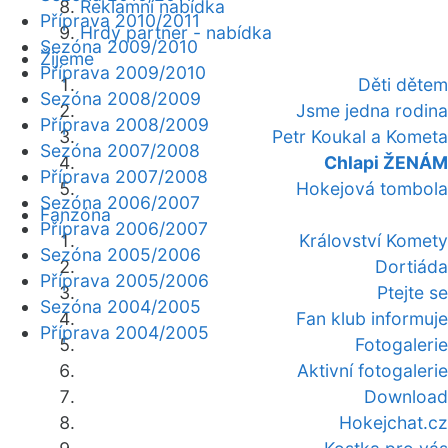
Reklamní nabídka
Příprava 2010/2011
Hrdý partner - nabídka
Sezóna 2009/2010
Žijeme
Příprava 2009/2010
Děti dětem
Sezóna 2008/2009
Jsme jedna rodina
Příprava 2008/2009
Petr Koukal a Kometa
Sezóna 2007/2008
Chlapi ŽENÁM
Příprava 2007/2008
Hokejová tombola
Sezóna 2006/2007
Fanzóna
Příprava 2006/2007
Království Komety
Sezóna 2005/2006
Dortiáda
Příprava 2005/2006
Ptejte se
Sezóna 2004/2005
Fan klub informuje
Příprava 2004/2005
Fotogalerie
Aktivní fotogalerie
Download
Hokejchat.cz