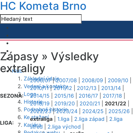
HC Kometa Brno
Zápasy »
Výsledky
extraligy
Klub
Základní údaje
2006/07
|
2007/08
|
2008/09
|
2009/10
|
Vedení a kontakty
2010/11
|
2011/12
|
2012/13
|
2013/14
|
Logo
SEZONA:
2014/15
|
2015/16
|
2016/17
|
2017/18
|
Historie
2018/19
|
2019/20
|
2020/21
|
2021/22
|
Podrobná historie
2022/23
|
2023/24
|
2024/25
|
2025/26
|
Ke stažení
extraliga
|
1.liga
|
2.liga západ
|
2.liga
LIGA:
Kariéra
střed
|
2.liga východ
|
Redakce webu