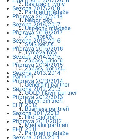
Liga mistrů 2017/2018
Realizační týmy
Sezóna 2017/2018
Partneři mládeže
Příprava 2017/2018
Nábor dětí
Sezóna 2016/2017
Úspěchy mládeže
Příprava 2016/2017
ZŠ Labská
Sezóna 2015/2016
SMS servis
Příprava 2015/2016
Týmová fota
Sezóna 2014/2015
Zápasy juniorů
Příprava 2014/2015
Zápasy dorostu
Sezóna 2013/2014
Partneři
Příprava 2013/2014
Generální partner
Sezóna 2012/2013
GOLD hlavní partner
Příprava 2012/2013
Hlavní partneři
EHT 2012
Business partneři
Sezóna 2011/2012
Hrdí partneři
Příprava 2011/2012
Mediální partneři
EHT 2011
Partneři mládeže
Sezóna 2010/2011