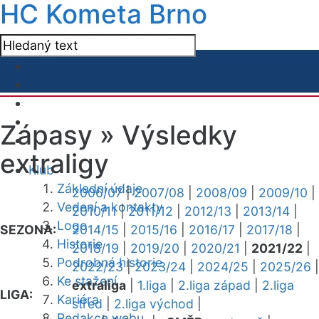
HC Kometa Brno
Zápasy »
Výsledky
extraligy
Klub
Základní údaje
2006/07
|
2007/08
|
2008/09
|
2009/10
|
Vedení a kontakty
2010/11
|
2011/12
|
2012/13
|
2013/14
|
Logo
SEZONA:
2014/15
|
2015/16
|
2016/17
|
2017/18
|
Historie
2018/19
|
2019/20
|
2020/21
|
2021/22
|
Podrobná historie
2022/23
|
2023/24
|
2024/25
|
2025/26
|
Ke stažení
extraliga
|
1.liga
|
2.liga západ
|
2.liga
LIGA:
Kariéra
střed
|
2.liga východ
|
Redakce webu