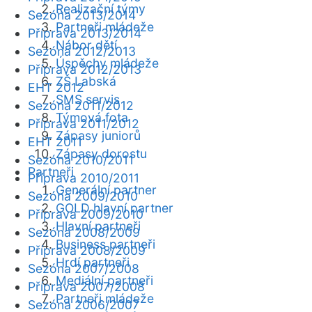
Realizační týmy
Sezóna 2013/2014
Partneři mládeže
Příprava 2013/2014
Nábor dětí
Sezóna 2012/2013
Úspěchy mládeže
Příprava 2012/2013
ZŠ Labská
EHT 2012
SMS servis
Sezóna 2011/2012
Týmová fota
Příprava 2011/2012
Zápasy juniorů
EHT 2011
Zápasy dorostu
Sezóna 2010/2011
Partneři
Příprava 2010/2011
Generální partner
Sezóna 2009/2010
GOLD hlavní partner
Příprava 2009/2010
Hlavní partneři
Sezóna 2008/2009
Business partneři
Příprava 2008/2009
Hrdí partneři
Sezóna 2007/2008
Mediální partneři
Příprava 2007/2008
Partneři mládeže
Sezóna 2006/2007