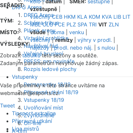
kolo
|
datum
|
SMĚR:
sestupně
|
SEŘADIT:
DRFG Arena
vzestupně
|
DRFG Arena
všechny
CEB
HKM
KLA
KOM
KVA
LIB
LIT
TÝM:
Schéma tribun
MBL
OLO
PCE
PLZ
SPA
TRI
VIT
ZLN
Plánek areny
MÍSTO:
všude
|
doma
|
venku
|
Virtuální prohlídka
všechny
|
remízy
|
výhry v prodl.
|
VÝSLEDKY:
Návštěvní řád
nájezdy
|
prodl. nebo náj.
|
s nulou
|
Veřejné bruslení
Zobrazit
tabulku
této sezóny a soutěže.
PRESS: pro novináře
Zadaným parametrům nevyhovuje žádný zápas.
Rozpis ledové plochy
Vstupenky
Permanentky 18/19
Vaše připomínky k této stránce uvítáme na
Přípravná utkání 18/19
webmaster
@esports.cz.
Vstupenky 18/19
Tweet
Uvolňování míst
Tipsport extraliga
Zvýhodněné
Přípravná utkání
On-line
Liga mistrů
A-tým