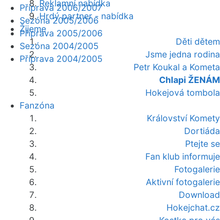
Reklamní nabídka
Příprava 2006/2007
Hrdý partner - nabídka
Sezóna 2005/2006
Žijeme
Příprava 2005/2006
Děti dětem
Sezóna 2004/2005
Jsme jedna rodina
Příprava 2004/2005
Petr Koukal a Kometa
Chlapi ŽENÁM
Hokejová tombola
Fanzóna
Království Komety
Dortiáda
Ptejte se
Fan klub informuje
Fotogalerie
Aktivní fotogalerie
Download
Hokejchat.cz