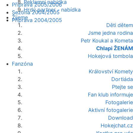
Reklamní nabídka
Příprava 2005/2006
Hrdý partner - nabídka
Sezóna 2004/2005
Žijeme
Příprava 2004/2005
Děti dětem
Jsme jedna rodina
Petr Koukal a Kometa
Chlapi ŽENÁM
Hokejová tombola
Fanzóna
Království Komety
Dortiáda
Ptejte se
Fan klub informuje
Fotogalerie
Aktivní fotogalerie
Download
Hokejchat.cz