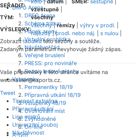
kolo
|
datum
|
SMĚR:
sestupně
|
SEŘADIT:
DRFG Arena
vzestupně
|
DRFG Arena
TÝM:
všechny
Schéma tribun
všechny
|
remízy
|
výhry v prodl.
|
VÝSLEDKY:
Plánek areny
nájezdy
|
prodl. nebo náj.
|
s nulou
|
Virtuální prohlídka
Zobrazit
tabulku
této sezóny a soutěže.
Návštěvní řád
Zadaným parametrům nevyhovuje žádný zápas.
Veřejné bruslení
PRESS: pro novináře
Rozpis ledové plochy
Vaše připomínky k této stránce uvítáme na
Vstupenky
webmaster
@esports.cz.
Permanentky 18/19
Tweet
Přípravná utkání 18/19
Tipsport extraliga
Vstupenky 18/19
Přípravná utkání
Uvolňování míst
Liga mistrů
Zvýhodněné
Univerzitní souboj
On-line
Návštěvnost
A-tým