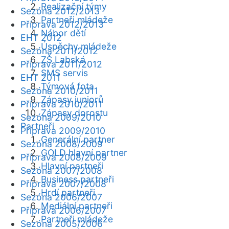
Realizační týmy
Sezóna 2012/2013
Partneři mládeže
Příprava 2012/2013
Nábor dětí
EHT 2012
Úspěchy mládeže
Sezóna 2011/2012
ZŠ Labská
Příprava 2011/2012
SMS servis
EHT 2011
Týmová fota
Sezóna 2010/2011
Zápasy juniorů
Příprava 2010/2011
Zápasy dorostu
Sezóna 2009/2010
Partneři
Příprava 2009/2010
Generální partner
Sezóna 2008/2009
GOLD hlavní partner
Příprava 2008/2009
Hlavní partneři
Sezóna 2007/2008
Business partneři
Příprava 2007/2008
Hrdí partneři
Sezóna 2006/2007
Mediální partneři
Příprava 2006/2007
Partneři mládeže
Sezóna 2005/2006