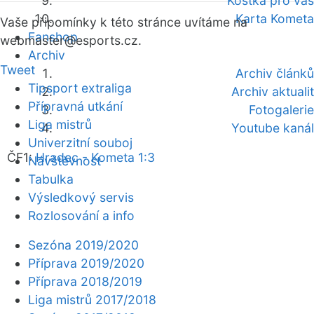
Kostka pro vás
Karta Kometa
Vaše připomínky k této stránce uvítáme na
Fanshop
webmaster
@esports.cz.
Archiv
Tweet
Archiv článků
Tipsport extraliga
Archiv aktualit
Přípravná utkání
Fotogalerie
Liga mistrů
Youtube kanál
Univerzitní souboj
ČF1:
Hradec - Kometa 1:3
Návštěvnost
Tabulka
Výsledkový servis
Rozlosování a info
Sezóna 2019/2020
Příprava 2019/2020
Příprava 2018/2019
Liga mistrů 2017/2018