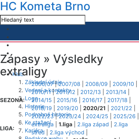
HC Kometa Brno
Zápasy »
Výsledky
extraligy
Klub
Základní údaje
2006/07
|
2007/08
|
2008/09
|
2009/10
|
Vedení a kontakty
2010/11
|
2011/12
|
2012/13
|
2013/14
|
Logo
SEZONA:
2014/15
|
2015/16
|
2016/17
|
2017/18
|
Historie
2018/19
|
2019/20
|
2020/21
|
2021/22
|
Podrobná historie
2022/23
|
2023/24
|
2024/25
|
2025/26
|
Ke stažení
extraliga
|
1.liga
|
2.liga západ
|
2.liga
LIGA:
Kariéra
střed
|
2.liga východ
|
Redakce webu