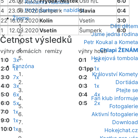
5
26.09.2020
Frýdek-Místek
Ústí n/L
6:0
Reklamní nabídka
Hrdý partner - nabídka
4
23.09.2020
Šumperk
Slavia
0:4
Žijeme
22
16.09.2020
Kolín
Vsetín
3:0
Děti dětem
1
12.09.2020
Vsetín
Šumperk
6:0
Jsme jedna rodina
Četnost výsledků
Petr Koukal a Kometa
Chlapi ŽENÁM
výhry domácích
remízy
výhry hostí
Hokejová tombola
1:0
3x
0:1
2x
Fanzóna
2:0
1x
0:1pp
1x
Království Komety
3:0
7x
0:2
1x
Dortiáda
4:0
3x
0:3
1x
Ptejte se
5:0
6x
0:4
4x
Fan klub informuje
6:0
5x
0:5
2x
Fotogalerie
7:0
1x
Aktivní fotogalerie
9:0
1x
Download
10:0
1x
Hokejchat.cz