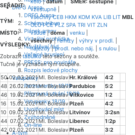
kolo
|
datum
|
SMĚR:
sestupně
|
SEŘADIT:
DRFG Arena
vzestupně
|
DRFG Arena
všechny
CEB
HKM
KOM
KVA
LIB
LIT
MBL
TÝM:
Schéma tribun
OLO
PCE
PLZ
SPA
TRI
VIT
ZLN
Plánek areny
MÍSTO:
všude
|
doma
|
venku
|
Virtuální prohlídka
všechny
|
remízy
|
výhry v prodl.
|
VÝSLEDKY:
Návštěvní řád
nájezdy
|
prodl. nebo náj.
|
s nulou
|
Veřejné bruslení
Zobrazit
tabulku
této sezóny a soutěže.
PRESS: pro novináře
Tučně je vyznačen tým soupeře.
Rozpis ledové plochy
50
02.03.2021
Ml. Boleslav
Hr. Králové
4:2
Vstupenky
Permanentky 18/19
48
26.02.2021
Ml. Boleslav
Pardubice
5:2
Přípravná utkání 18/19
46
19.02.2021
Ml. Boleslav
Vítkovice
1:2
Vstupenky 18/19
16
15.02.2021
Ml. Boleslav
Plzeň
4:2
Uvolňování míst
10
09.02.2021
Ml. Boleslav
Litvínov
3:2sn
Zvýhodněné
44
07.02.2021
Ml. Boleslav
Liberec
1:2p
On-line
42
02.02.2021
Ml. Boleslav
Plzeň
3:2
A-tým