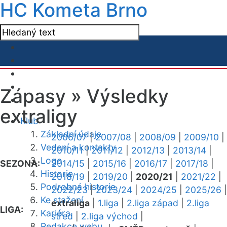
HC Kometa Brno
Zápasy »
Výsledky
extraligy
Klub
Základní údaje
2006/07
|
2007/08
|
2008/09
|
2009/10
|
Vedení a kontakty
2010/11
|
2011/12
|
2012/13
|
2013/14
|
Logo
SEZONA:
2014/15
|
2015/16
|
2016/17
|
2017/18
|
Historie
2018/19
|
2019/20
|
2020/21
|
2021/22
|
Podrobná historie
2022/23
|
2023/24
|
2024/25
|
2025/26
|
Ke stažení
extraliga
|
1.liga
|
2.liga západ
|
2.liga
LIGA:
Kariéra
střed
|
2.liga východ
|
Redakce webu