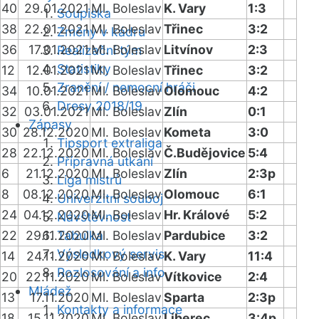
40
29.01.2021
Ml. Boleslav
K. Vary
1:3
Soupiska
38
22.01.2021
Ml. Boleslav
Třinec
3:2
Změny v kádru
36
17.01.2021
Ml. Boleslav
Litvínov
2:3
Realizační tým
Statistiky
12
12.01.2021
Ml. Boleslav
Třinec
3:2
Zranění / nemocní hráči
34
10.01.2021
Ml. Boleslav
Olomouc
4:2
Dresy 2018/19
32
03.01.2021
Ml. Boleslav
Zlín
0:1
Zápasy
30
28.12.2020
Ml. Boleslav
Kometa
3:0
Tipsport extraliga
28
22.12.2020
Ml. Boleslav
Č.Budějovice
5:4
Přípravná utkání
6
21.12.2020
Ml. Boleslav
Zlín
2:3p
Liga mistrů
8
08.12.2020
Ml. Boleslav
Olomouc
6:1
Univerzitní souboj
24
04.12.2020
Ml. Boleslav
Hr. Králové
5:2
Návštěvnost
22
29.11.2020
Tabulka
Ml. Boleslav
Pardubice
3:2
Výsledkový servis
14
24.11.2020
Ml. Boleslav
K. Vary
11:4
Rozlosování a info
20
22.11.2020
Ml. Boleslav
Vítkovice
2:4
Mládež
13
17.11.2020
Ml. Boleslav
Sparta
2:3p
Kontakty a informace
18
15.11.2020
Ml. Boleslav
Liberec
3:4p