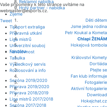
Reklamní nabídka
Vaše připomínky k této stránce uvítáme na
Hrdý partner - nabídka
webmaster
@esports.cz.
Žijeme
Děti dětem
Tweet
Jsme jedna rodina
Tipsport extraliga
Petr Koukal a Kometa
Přípravná utkání
Chlapi ŽENÁM
Liga mistrů
Hokejová tombola
Univerzitní souboj
Fanzóna
Návštěvnost
Království Komety
Tabulka
Dortiáda
Výsledkový servis
Ptejte se
Rozlosování a info
Fan klub informuje
Sezóna 2019/2020
Fotogalerie
Příprava 2019/2020
Aktivní fotogalerie
Příprava 2018/2019
Download
Liga mistrů 2017/2018
Hokejchat.cz
Sezóna 2017/2018