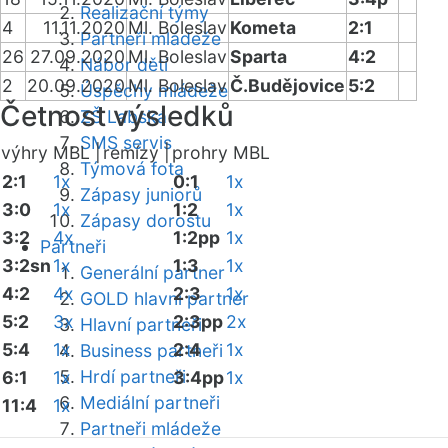
Realizační týmy
4
11.11.2020
Ml. Boleslav
Kometa
2:1
Partneři mládeže
26
27.09.2020
Ml. Boleslav
Sparta
4:2
Nábor dětí
2
20.09.2020
Ml. Boleslav
Č.Budějovice
5:2
Úspěchy mládeže
Četnost výsledků
ZŠ Labská
SMS servis
výhry MBL |
remízy |
prohry MBL
Týmová fota
2:1
1x
0:1
1x
Zápasy juniorů
3:0
1x
1:2
1x
Zápasy dorostu
3:2
4x
1:2pp
1x
Partneři
3:2sn
1x
1:3
1x
Generální partner
4:2
4x
2:3
1x
GOLD hlavní partner
5:2
3x
2:3pp
2x
Hlavní partneři
5:4
1x
2:4
1x
Business partneři
Hrdí partneři
6:1
1x
3:4pp
1x
Mediální partneři
11:4
1x
Partneři mládeže