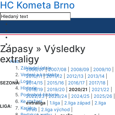
HC Kometa Brno
Zápasy »
Výsledky
extraligy
Klub
Základní údaje
2006/07
|
2007/08
|
2008/09
|
2009/10
|
Vedení a kontakty
2010/11
|
2011/12
|
2012/13
|
2013/14
|
Logo
SEZONA:
2014/15
|
2015/16
|
2016/17
|
2017/18
|
Historie
2018/19
|
2019/20
|
2020/21
|
2021/22
|
Podrobná historie
2022/23
|
2023/24
|
2024/25
|
2025/26
|
Ke stažení
extraliga
|
1.liga
|
2.liga západ
|
2.liga
LIGA:
Kariéra
střed
|
2.liga východ
|
Redakce webu