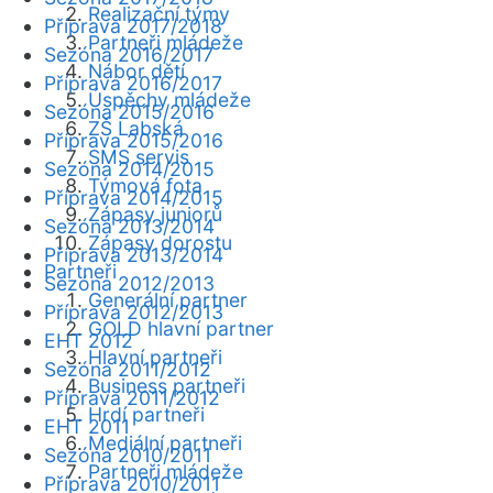
Realizační týmy
Příprava 2017/2018
Partneři mládeže
Sezóna 2016/2017
Nábor dětí
Příprava 2016/2017
Úspěchy mládeže
Sezóna 2015/2016
ZŠ Labská
Příprava 2015/2016
SMS servis
Sezóna 2014/2015
Týmová fota
Příprava 2014/2015
Zápasy juniorů
Sezóna 2013/2014
Zápasy dorostu
Příprava 2013/2014
Partneři
Sezóna 2012/2013
Generální partner
Příprava 2012/2013
GOLD hlavní partner
EHT 2012
Hlavní partneři
Sezóna 2011/2012
Business partneři
Příprava 2011/2012
Hrdí partneři
EHT 2011
Mediální partneři
Sezóna 2010/2011
Partneři mládeže
Příprava 2010/2011