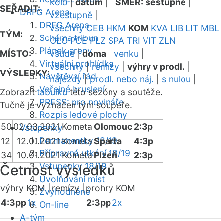
kolo
|
datum
|
SMĚR:
sestupně
|
SEŘADIT:
DRFG Arena
vzestupně
|
DRFG Arena
všechny
CEB
HKM
KOM
KVA
LIB
LIT
MBL
TÝM:
Schéma tribun
OLO
PCE
PLZ
SPA
TRI
VIT
ZLN
Plánek areny
MÍSTO:
všude
|
doma
|
venku
|
Virtuální prohlídka
všechny
|
remízy
|
výhry v prodl.
|
VÝSLEDKY:
Návštěvní řád
nájezdy
|
prodl. nebo náj.
|
s nulou
|
Veřejné bruslení
Zobrazit
tabulku
této sezóny a soutěže.
PRESS: pro novináře
Tučně je vyznačen tým soupeře.
Rozpis ledové plochy
50
02.03.2021
Kometa
Olomouc
2:3p
Vstupenky
Permanentky 18/19
12
12.01.2021
Kometa
Sparta
4:3p
Přípravná utkání 18/19
34
10.01.2021
Kometa
Plzeň
2:3p
Vstupenky 18/19
Četnost výsledků
Uvolňování míst
výhry KOM |
remízy |
prohry KOM
Zvýhodněné
4:3pp
1x
2:3pp
2x
On-line
A-tým