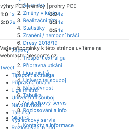
Soupiska
výhry PCE |
remízy |
prohry PCE
Změny v kádru
1:0
1x
0:2
1x
Realizační tým
3:0
2x
0:3
1x
Statistiky
0:5
1x
Zranění / nemocní hráči
Dresy 2018/19
Vaše připomínky k této stránce uvítáme na
Zápasy
webmaster
@esports.cz.
Tipsport extraliga
Přípravná utkání
Tweet
Liga mistrů
Tipsport extraliga
Univerzitní souboj
Přípravná utkání
Návštěvnost
Liga mistrů
Tabulka
Univerzitní souboj
Výsledkový servis
Návštěvnost
Rozlosování a info
Tabulka
Mládež
Výsledkový servis
Kontakty a informace
Rozlosování a info