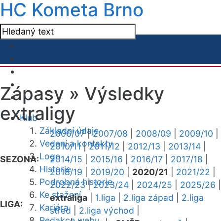
HC Kometa Brno
Zápasy »
Výsledky
extraligy
Klub
Základní údaje
2006/07
|
2007/08
|
2008/09
|
2009/10
|
Vedení a kontakty
2010/11
|
2011/12
|
2012/13
|
2013/14
|
Logo
SEZONA:
2014/15
|
2015/16
|
2016/17
|
2017/18
|
Historie
2018/19
|
2019/20
|
2020/21
|
2021/22
|
Podrobná historie
2022/23
|
2023/24
|
2024/25
|
2025/26
|
Ke stažení
extraliga
|
1.liga
|
2.liga západ
|
2.liga
LIGA:
Kariéra
střed
|
2.liga východ
|
Redakce webu