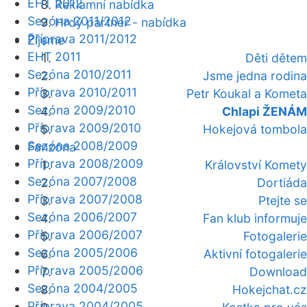
EHT 2012
Reklamní nabídka
Sezóna 2011/2012
Hrdý partner - nabídka
Příprava 2011/2012
Žijeme
EHT 2011
Děti dětem
Sezóna 2010/2011
Jsme jedna rodina
Příprava 2010/2011
Petr Koukal a Kometa
Sezóna 2009/2010
Chlapi ŽENÁM
Příprava 2009/2010
Hokejová tombola
Sezóna 2008/2009
Fanzóna
Příprava 2008/2009
Království Komety
Sezóna 2007/2008
Dortiáda
Příprava 2007/2008
Ptejte se
Sezóna 2006/2007
Fan klub informuje
Příprava 2006/2007
Fotogalerie
Sezóna 2005/2006
Aktivní fotogalerie
Příprava 2005/2006
Download
Sezóna 2004/2005
Hokejchat.cz
Příprava 2004/2005