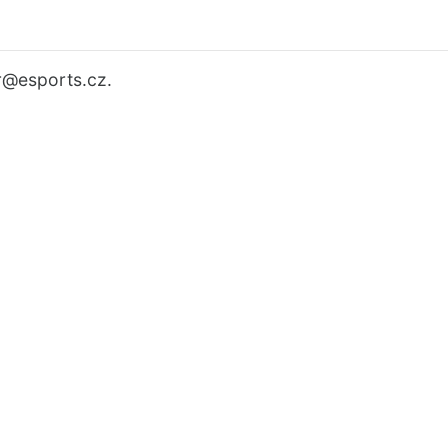
r
@esports.cz.