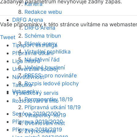
Zadaným parametrům nevyhovuje žádný zápas.
Kariéra
Redakce webu
DRFG Arena
Vaše připomínky k této stránce uvítáme na webmaste
DRFG Arena
Schéma tribun
Tweet
Plánek areny
Tipsport extraliga
Virtuální prohlídka
Přípravná utkání
Návštěvní řád
Liga mistrů
Veřejné bruslení
Univerzitní souboj
PRESS: pro novináře
Návštěvnost
Rozpis ledové plochy
Tabulka
Vstupenky
Výsledkový servis
Permanentky 18/19
Rozlosování a info
Přípravná utkání 18/19
Sezóna 2019/2020
Vstupenky 18/19
Příprava 2019/2020
Uvolňování míst
Příprava 2018/2019
Zvýhodněné