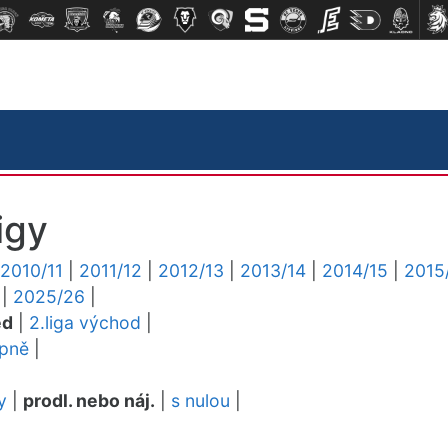
igy
2010/11
|
2011/12
|
2012/13
|
2013/14
|
2014/15
|
2015
|
2025/26
|
ed
|
2.liga východ
|
upně
|
y
|
prodl. nebo náj.
|
s nulou
|