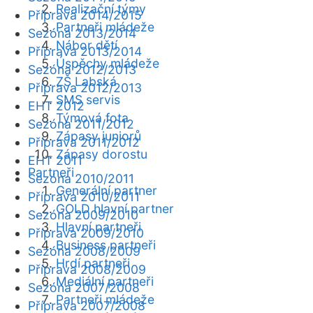
Realizační týmy
Příprava 2014/2015
Partneři mládeže
Sezóna 2013/2014
Nábor dětí
Příprava 2013/2014
Úspěchy mládeže
Sezóna 2012/2013
ZŠ Labská
Příprava 2012/2013
SMS servis
EHT 2012
Týmová fota
Sezóna 2011/2012
Zápasy juniorů
Příprava 2011/2012
Zápasy dorostu
EHT 2011
Partneři
Sezóna 2010/2011
Generální partner
Příprava 2010/2011
GOLD hlavní partner
Sezóna 2009/2010
Hlavní partneři
Příprava 2009/2010
Business partneři
Sezóna 2008/2009
Hrdí partneři
Příprava 2008/2009
Mediální partneři
Sezóna 2007/2008
Partneři mládeže
Příprava 2007/2008