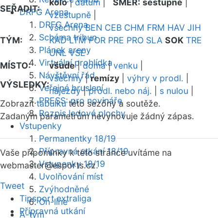
kolo
|
datum
|
SMĚR:
sestupně
|
SEŘADIT:
DRFG Arena
vzestupně
|
DRFG Arena
všechny
BEN
CEB
CHM
FRM
HAV
JIH
Schéma tribun
TÝM:
KAD
LTM
POR
PRE
PRO
SLA
SOK
TRE
Plánek areny
UNL
VSE
Virtuální prohlídka
MÍSTO:
všude
|
doma
|
venku
|
Návštěvní řád
všechny
|
remízy
|
výhry v prodl.
|
VÝSLEDKY:
Veřejné bruslení
nájezdy
|
prodl. nebo náj.
|
s nulou
|
PRESS: pro novináře
Zobrazit
tabulku
této sezóny a soutěže.
Rozpis ledové plochy
Zadaným parametrům nevyhovuje žádný zápas.
Vstupenky
Permanentky 18/19
Přípravná utkání 18/19
Vaše připomínky k této stránce uvítáme na
Vstupenky 18/19
webmaster
@esports.cz.
Uvolňování míst
Tweet
Zvýhodněné
Tipsport extraliga
On-line
Přípravná utkání
A-tým