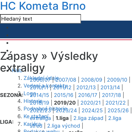
HC Kometa Brno
Zápasy »
Výsledky
extraligy
Klub
Základní údaje
2006/07
|
2007/08
|
2008/09
|
2009/10
|
Vedení a kontakty
2010/11
|
2011/12
|
2012/13
|
2013/14
|
Logo
SEZONA:
2014/15
|
2015/16
|
2016/17
|
2017/18
|
Historie
2018/19
|
2019/20
|
2020/21
|
2021/22
|
Podrobná historie
2022/23
|
2023/24
|
2024/25
|
2025/26
|
Ke stažení
extraliga
|
1.liga
|
2.liga západ
|
2.liga
LIGA:
Kariéra
střed
|
2.liga východ
|
Redakce webu