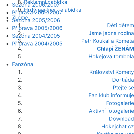
Reklamní nabídka
Sezóna 2006/2007
Hrdý partner - nabídka
Příprava 2006/2007
Žijeme
Sezóna 2005/2006
Děti dětem
Příprava 2005/2006
Jsme jedna rodina
Sezóna 2004/2005
Petr Koukal a Kometa
Příprava 2004/2005
Chlapi ŽENÁM
Hokejová tombola
Fanzóna
Království Komety
Dortiáda
Ptejte se
Fan klub informuje
Fotogalerie
Aktivní fotogalerie
Download
Hokejchat.cz