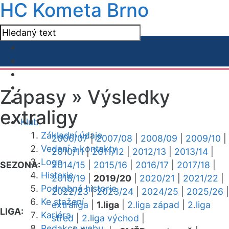
HC Kometa Brno
Zápasy »
Výsledky
extraligy
Klub
Základní údaje
2006/07
|
2007/08
|
2008/09
|
2009/10
|
Vedení a kontakty
2010/11
|
2011/12
|
2012/13
|
2013/14
|
Logo
SEZONA:
2014/15
|
2015/16
|
2016/17
|
2017/18
|
Historie
2018/19
|
2019/20
|
2020/21
|
2021/22
|
Podrobná historie
2022/23
|
2023/24
|
2024/25
|
2025/26
|
Ke stažení
extraliga
|
1.liga
|
2.liga západ
|
2.liga
LIGA:
Kariéra
střed
|
2.liga východ
|
Redakce webu