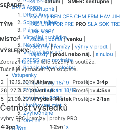
kolo
|
datum
|
SMĚR:
sestupně
|
SEŘADIT:
DRFG Arena
vzestupně
|
DRFG Arena
všechny
BEN
CEB
CHM
FRM
HAV
JIH
Schéma tribun
TÝM:
KAD
LTM
POR
PRE
PRO
SLA
SOK
TRE
Plánek areny
UNL
VSE
Virtuální prohlídka
MÍSTO:
všude
|
doma
|
venku
|
Návštěvní řád
všechny
|
remízy
|
výhry v prodl.
|
VÝSLEDKY:
Veřejné bruslení
nájezdy
|
prodl. nebo náj.
|
s nulou
|
PRESS: pro novináře
Zobrazit
tabulku
této sezóny a soutěže.
Rozpis ledové plochy
Tučně je vyznačen tým soupeře.
Vstupenky
2
19.12.2019
Jihlava
Prostějov
3:4p
Permanentky 18/19
Přípravná utkání 18/19
26
27.11.2019
Ústí n/L
Prostějov
4:5sn
Vstupenky 18/19
5
21.09.2019
Frýdek-Místek
Prostějov
2:1sn
Uvolňování míst
Četnost výsledků
Zvýhodněné
výhry PRO |
remízy |
prohry PRO
On-line
4:3pp
1x
1:2sn
1x
A-tým