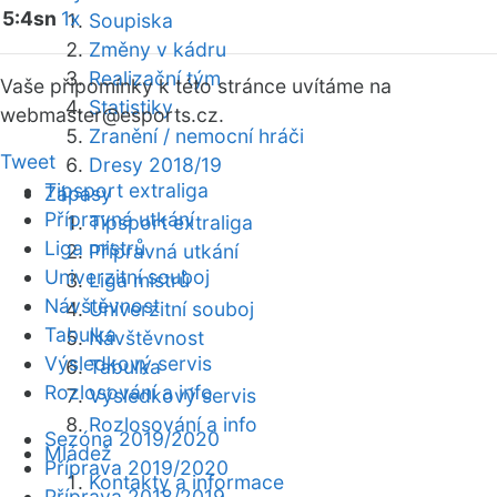
5:4sn
1x
Soupiska
Změny v kádru
Realizační tým
Vaše připomínky k této stránce uvítáme na
Statistiky
webmaster
@esports.cz.
Zranění / nemocní hráči
Tweet
Dresy 2018/19
Tipsport extraliga
Zápasy
Přípravná utkání
Tipsport extraliga
Liga mistrů
Přípravná utkání
Univerzitní souboj
Liga mistrů
Návštěvnost
Univerzitní souboj
Tabulka
Návštěvnost
Výsledkový servis
Tabulka
Rozlosování a info
Výsledkový servis
Rozlosování a info
Sezóna 2019/2020
Mládež
Příprava 2019/2020
Kontakty a informace
Příprava 2018/2019