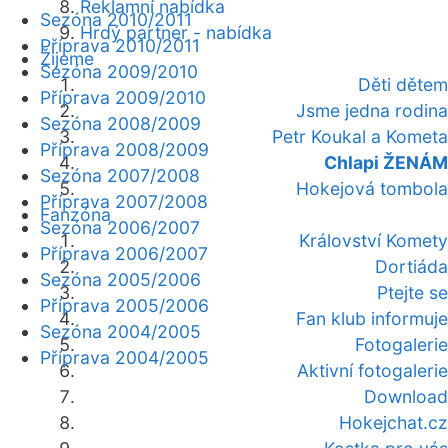
Reklamní nabídka
Sezóna 2010/2011
Hrdý partner - nabídka
Příprava 2010/2011
Žijeme
Sezóna 2009/2010
Děti dětem
Příprava 2009/2010
Jsme jedna rodina
Sezóna 2008/2009
Petr Koukal a Kometa
Příprava 2008/2009
Chlapi ŽENÁM
Sezóna 2007/2008
Hokejová tombola
Příprava 2007/2008
Fanzóna
Sezóna 2006/2007
Království Komety
Příprava 2006/2007
Dortiáda
Sezóna 2005/2006
Ptejte se
Příprava 2005/2006
Fan klub informuje
Sezóna 2004/2005
Fotogalerie
Příprava 2004/2005
Aktivní fotogalerie
Download
Hokejchat.cz