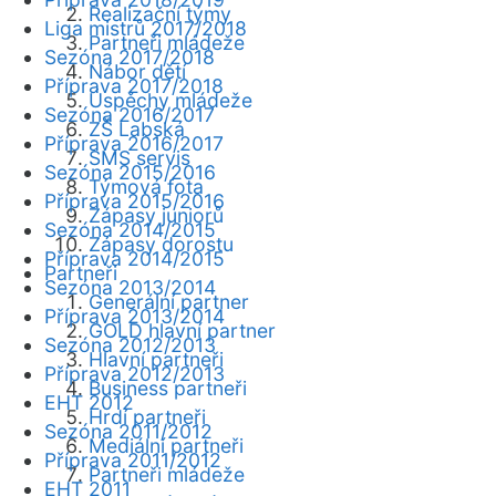
Realizační týmy
Liga mistrů 2017/2018
Partneři mládeže
Sezóna 2017/2018
Nábor dětí
Příprava 2017/2018
Úspěchy mládeže
Sezóna 2016/2017
ZŠ Labská
Příprava 2016/2017
SMS servis
Sezóna 2015/2016
Týmová fota
Příprava 2015/2016
Zápasy juniorů
Sezóna 2014/2015
Zápasy dorostu
Příprava 2014/2015
Partneři
Sezóna 2013/2014
Generální partner
Příprava 2013/2014
GOLD hlavní partner
Sezóna 2012/2013
Hlavní partneři
Příprava 2012/2013
Business partneři
EHT 2012
Hrdí partneři
Sezóna 2011/2012
Mediální partneři
Příprava 2011/2012
Partneři mládeže
EHT 2011