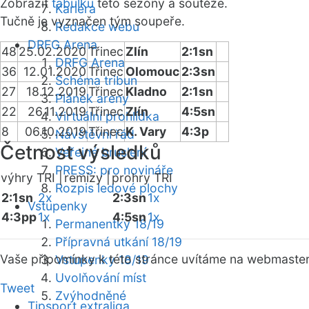
Zobrazit
tabulku
této sezóny a soutěže.
Kariéra
Tučně je vyznačen tým soupeře.
Redakce webu
DRFG Arena
48
25.02.2020
Třinec
Zlín
2:1sn
DRFG Arena
36
12.01.2020
Třinec
Olomouc
2:3sn
Schéma tribun
27
18.12.2019
Třinec
Kladno
2:1sn
Plánek areny
22
26.11.2019
Třinec
Zlín
4:5sn
Virtuální prohlídka
8
06.10.2019
Třinec
K. Vary
4:3p
Návštěvní řád
Četnost výsledků
Veřejné bruslení
PRESS: pro novináře
výhry TRI |
remízy |
prohry TRI
Rozpis ledové plochy
2:1sn
2x
2:3sn
1x
Vstupenky
4:3pp
1x
4:5sn
1x
Permanentky 18/19
Přípravná utkání 18/19
Vaše připomínky k této stránce uvítáme na webmaste
Vstupenky 18/19
Uvolňování míst
Tweet
Zvýhodněné
Tipsport extraliga