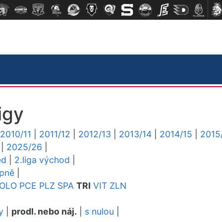
igy
2010/11
|
2011/12
|
2012/13
|
2013/14
|
2014/15
|
2015
|
2025/26
|
ed
|
2.liga východ
|
upně
|
OLO
PCE
PLZ
SPA
TRI
VIT
ZLN
y
|
prodl. nebo náj.
|
s nulou
|