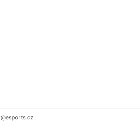
r
@esports.cz.