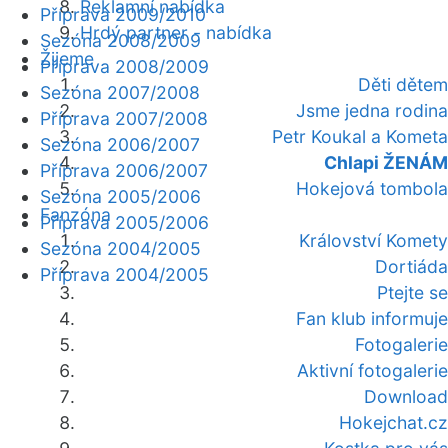
Reklamní nabídka
Příprava 2009/2010
Hrdý partner - nabídka
Sezóna 2008/2009
Žijeme
Příprava 2008/2009
Děti dětem
Sezóna 2007/2008
Jsme jedna rodina
Příprava 2007/2008
Petr Koukal a Kometa
Sezóna 2006/2007
Chlapi ŽENÁM
Příprava 2006/2007
Hokejová tombola
Sezóna 2005/2006
Fanzóna
Příprava 2005/2006
Království Komety
Sezóna 2004/2005
Dortiáda
Příprava 2004/2005
Ptejte se
Fan klub informuje
Fotogalerie
Aktivní fotogalerie
Download
Hokejchat.cz