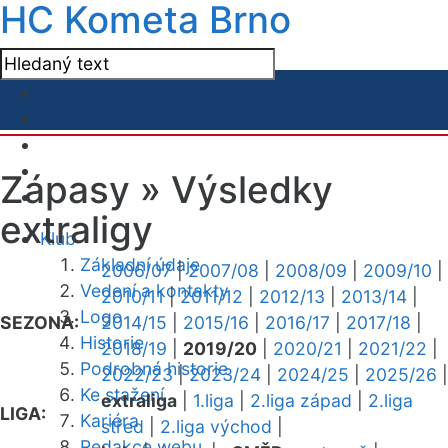
HC Kometa Brno
Zápasy »
Výsledky
extraligy
Klub
Základní údaje
2006/07
|
2007/08
|
2008/09
|
2009/10
|
Vedení a kontakty
2010/11
|
2011/12
|
2012/13
|
2013/14
|
Logo
SEZONA:
2014/15
|
2015/16
|
2016/17
|
2017/18
|
Historie
2018/19
|
2019/20
|
2020/21
|
2021/22
|
Podrobná historie
2022/23
|
2023/24
|
2024/25
|
2025/26
|
Ke stažení
extraliga
|
1.liga
|
2.liga západ
|
2.liga
LIGA:
Kariéra
střed
|
2.liga východ
|
Redakce webu