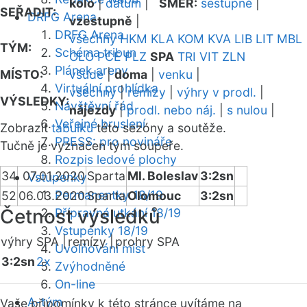
kolo
|
datum
|
SMĚR:
sestupně
|
SEŘADIT:
DRFG Arena
vzestupně
|
DRFG Arena
všechny
HKM
KLA
KOM
KVA
LIB
LIT
MBL
TÝM:
Schéma tribun
OLO
PCE
PLZ
SPA
TRI
VIT
ZLN
Plánek areny
MÍSTO:
všude
|
doma
|
venku
|
Virtuální prohlídka
všechny
|
remízy
|
výhry v prodl.
|
VÝSLEDKY:
Návštěvní řád
nájezdy
|
prodl. nebo náj.
|
s nulou
|
Veřejné bruslení
Zobrazit
tabulku
této sezóny a soutěže.
PRESS: pro novináře
Tučně je vyznačen tým soupeře.
Rozpis ledové plochy
34
07.01.2020
Sparta
Ml. Boleslav
3:2sn
Vstupenky
Permanentky 18/19
52
06.03.2020
Sparta
Olomouc
3:2sn
Četnost výsledků
Přípravná utkání 18/19
Vstupenky 18/19
výhry SPA |
remízy |
prohry SPA
Uvolňování míst
3:2sn
2x
Zvýhodněné
On-line
A-tým
Vaše připomínky k této stránce uvítáme na