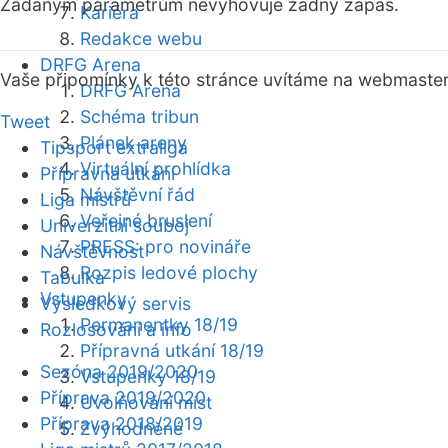
Zadaným parametrům nevyhovuje žádný zápas.
Kariéra
Redakce webu
DRFG Arena
Vaše připomínky k této stránce uvítáme na webmaste
DRFG Arena
Schéma tribun
Tweet
Plánek areny
Tipsport extraliga
Virtuální prohlídka
Přípravná utkání
Návštěvní řád
Liga mistrů
Veřejné bruslení
Univerzitní souboj
PRESS: pro novináře
Návštěvnost
Rozpis ledové plochy
Tabulka
Vstupenky
Výsledkový servis
Permanentky 18/19
Rozlosování a info
Přípravná utkání 18/19
Sezóna 2019/2020
Vstupenky 18/19
Příprava 2019/2020
Uvolňování míst
Příprava 2018/2019
Zvýhodněné