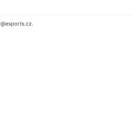
r
@esports.cz.