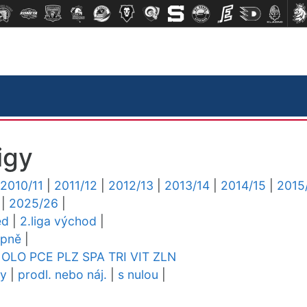
igy
2010/11
|
2011/12
|
2012/13
|
2013/14
|
2014/15
|
2015
|
2025/26
|
ed
|
2.liga východ
|
upně
|
OLO
PCE
PLZ
SPA
TRI
VIT
ZLN
dy
|
prodl. nebo náj.
|
s nulou
|