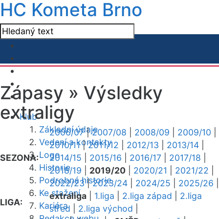
HC Kometa Brno
Zápasy »
Výsledky
extraligy
Klub
Základní údaje
2006/07
|
2007/08
|
2008/09
|
2009/10
|
Vedení a kontakty
2010/11
|
2011/12
|
2012/13
|
2013/14
|
Logo
SEZONA:
2014/15
|
2015/16
|
2016/17
|
2017/18
|
Historie
2018/19
|
2019/20
|
2020/21
|
2021/22
|
Podrobná historie
2022/23
|
2023/24
|
2024/25
|
2025/26
|
Ke stažení
extraliga
|
1.liga
|
2.liga západ
|
2.liga
LIGA:
Kariéra
střed
|
2.liga východ
|
Redakce webu