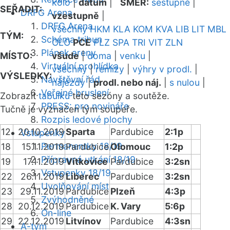
kolo
|
datum
|
SMĚR:
sestupně
|
SEŘADIT:
DRFG Arena
vzestupně
|
DRFG Arena
všechny
HKM
KLA
KOM
KVA
LIB
LIT
MBL
TÝM:
Schéma tribun
OLO
PCE
PLZ
SPA
TRI
VIT
ZLN
Plánek areny
MÍSTO:
všude
|
doma
|
venku
|
Virtuální prohlídka
všechny
|
remízy
|
výhry v prodl.
|
VÝSLEDKY:
Návštěvní řád
nájezdy
|
prodl. nebo náj.
|
s nulou
|
Veřejné bruslení
Zobrazit
tabulku
této sezóny a soutěže.
PRESS: pro novináře
Tučně je vyznačen tým soupeře.
Rozpis ledové plochy
12
20.10.2019
Sparta
Pardubice
2:1p
Vstupenky
Permanentky 18/19
18
15.11.2019
Pardubice
Olomouc
1:2p
Přípravná utkání 18/19
19
17.11.2019
Vítkovice
Pardubice
3:2sn
Vstupenky 18/19
22
26.11.2019
Liberec
Pardubice
3:2sn
Uvolňování míst
23
29.11.2019
Pardubice
Plzeň
4:3p
Zvýhodněné
28
20.12.2019
Pardubice
K. Vary
5:6p
On-line
29
22.12.2019
Litvínov
Pardubice
4:3sn
A-tým