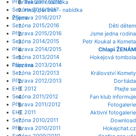
Příprava 2017/2018
Reklamní nabídka
Sezóna 2016/2017
Hrdý partner - nabídka
Příprava 2016/2017
Žijeme
Sezóna 2015/2016
Děti dětem
Příprava 2015/2016
Jsme jedna rodina
Sezóna 2014/2015
Petr Koukal a Kometa
Příprava 2014/2015
Chlapi ŽENÁM
Sezóna 2013/2014
Hokejová tombola
Příprava 2013/2014
Fanzóna
Sezóna 2012/2013
Království Komety
Příprava 2012/2013
Dortiáda
EHT 2012
Ptejte se
Sezóna 2011/2012
Fan klub informuje
Příprava 2011/2012
Fotogalerie
EHT 2011
Aktivní fotogalerie
Sezóna 2010/2011
Download
Příprava 2010/2011
Hokejchat.cz
Sezóna 2009/2010