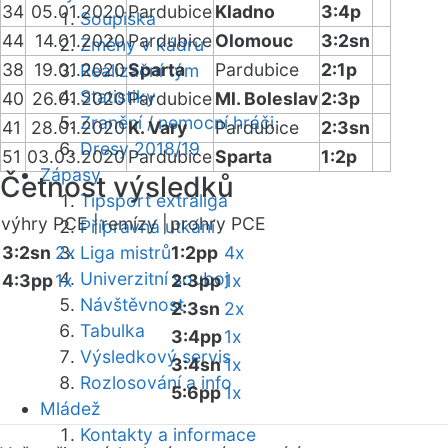
34
05.01.2020
Pardubice
Kladno
3:4p
Soupiska
44
14.01.2020
Pardubice
Olomouc
3:2sn
Změny v kádru
38
19.01.2020
Sparta
Pardubice
2:1p
Realizační tým
Statistiky
40
26.01.2020
Pardubice
Ml. Boleslav
2:3p
Zranění / nemocní hráči
41
28.01.2020
K. Vary
Pardubice
2:3sn
Dresy 2018/19
51
03.03.2020
Pardubice
Sparta
1:2p
Zápasy
Četnost výsledků
Tipsport extraliga
výhry PCE |
remízy |
prohry PCE
Přípravná utkání
3:2sn
2x
Liga mistrů
1:2pp
4x
Univerzitní souboj
4:3pp
1x
2:3pp
1x
Návštěvnost
2:3sn
2x
Tabulka
3:4pp
1x
Výsledkový servis
3:4sn
1x
Rozlosování a info
5:6pp
1x
Mládež
Kontakty a informace