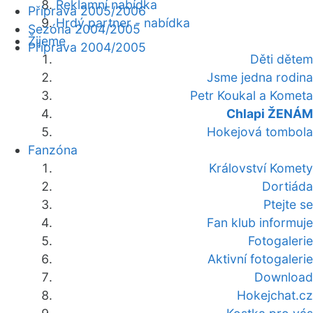
Reklamní nabídka
Příprava 2005/2006
Hrdý partner - nabídka
Sezóna 2004/2005
Žijeme
Příprava 2004/2005
Děti dětem
Jsme jedna rodina
Petr Koukal a Kometa
Chlapi ŽENÁM
Hokejová tombola
Fanzóna
Království Komety
Dortiáda
Ptejte se
Fan klub informuje
Fotogalerie
Aktivní fotogalerie
Download
Hokejchat.cz