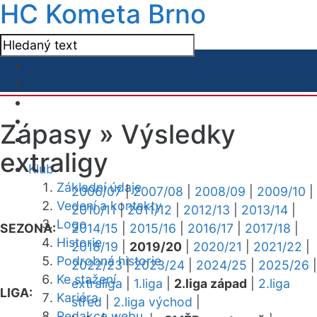
HC Kometa Brno
Zápasy »
Výsledky
extraligy
Klub
Základní údaje
2006/07
|
2007/08
|
2008/09
|
2009/10
|
Vedení a kontakty
2010/11
|
2011/12
|
2012/13
|
2013/14
|
Logo
SEZONA:
2014/15
|
2015/16
|
2016/17
|
2017/18
|
Historie
2018/19
|
2019/20
|
2020/21
|
2021/22
|
Podrobná historie
2022/23
|
2023/24
|
2024/25
|
2025/26
|
Ke stažení
extraliga
|
1.liga
|
2.liga západ
|
2.liga
LIGA:
Kariéra
střed
|
2.liga východ
|
Redakce webu