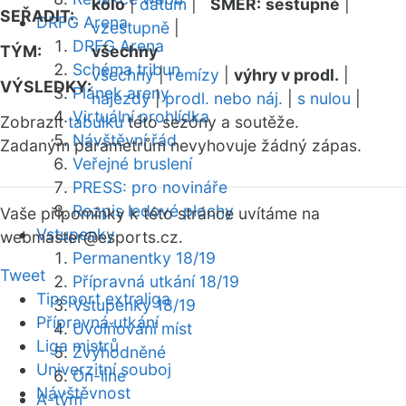
kolo
|
datum
|
SMĚR:
sestupně
|
SEŘADIT:
DRFG Arena
vzestupně
|
DRFG Arena
TÝM:
všechny
Schéma tribun
všechny
|
remízy
|
výhry v prodl.
|
VÝSLEDKY:
Plánek areny
nájezdy
|
prodl. nebo náj.
|
s nulou
|
Virtuální prohlídka
Zobrazit
tabulku
této sezóny a soutěže.
Návštěvní řád
Zadaným parametrům nevyhovuje žádný zápas.
Veřejné bruslení
PRESS: pro novináře
Rozpis ledové plochy
Vaše připomínky k této stránce uvítáme na
Vstupenky
webmaster
@esports.cz.
Permanentky 18/19
Tweet
Přípravná utkání 18/19
Tipsport extraliga
Vstupenky 18/19
Přípravná utkání
Uvolňování míst
Liga mistrů
Zvýhodněné
Univerzitní souboj
On-line
Návštěvnost
A-tým