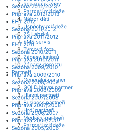
Realizační týmy
Sezóna 2012/2013
Partneři mládeže
Příprava 2012/2013
Nábor dětí
EHT 2012
Úspěchy mládeže
Sezóna 2011/2012
ZŠ Labská
Příprava 2011/2012
SMS servis
EHT 2011
Týmová fota
Sezóna 2010/2011
Zápasy juniorů
Příprava 2010/2011
Zápasy dorostu
Sezóna 2009/2010
Partneři
Příprava 2009/2010
Generální partner
Sezóna 2008/2009
GOLD hlavní partner
Příprava 2008/2009
Hlavní partneři
Sezóna 2007/2008
Business partneři
Příprava 2007/2008
Hrdí partneři
Sezóna 2006/2007
Mediální partneři
Příprava 2006/2007
Partneři mládeže
Sezóna 2005/2006