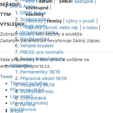
kolo
|
datum
|
SMĚR:
sestupně
|
SEŘADIT:
DRFG Arena
vzestupně
|
DRFG Arena
TÝM:
všechny
Schéma tribun
všechny
|
remízy
|
výhry v prodl.
|
VÝSLEDKY:
Plánek areny
nájezdy
|
prodl. nebo náj.
|
s nulou
|
Virtuální prohlídka
Zobrazit
tabulku
této sezóny a soutěže.
Návštěvní řád
Zadaným parametrům nevyhovuje žádný zápas.
Veřejné bruslení
PRESS: pro novináře
Rozpis ledové plochy
Vaše připomínky k této stránce uvítáme na
Vstupenky
webmaster
@esports.cz.
Permanentky 18/19
Tweet
Přípravná utkání 18/19
Tipsport extraliga
Vstupenky 18/19
Přípravná utkání
Uvolňování míst
Liga mistrů
Zvýhodněné
Univerzitní souboj
On-line
Návštěvnost
A-tým