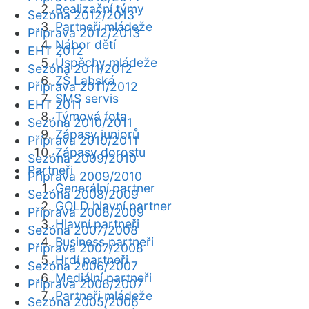
Realizační týmy
Sezóna 2012/2013
Partneři mládeže
Příprava 2012/2013
Nábor dětí
EHT 2012
Úspěchy mládeže
Sezóna 2011/2012
ZŠ Labská
Příprava 2011/2012
SMS servis
EHT 2011
Týmová fota
Sezóna 2010/2011
Zápasy juniorů
Příprava 2010/2011
Zápasy dorostu
Sezóna 2009/2010
Partneři
Příprava 2009/2010
Generální partner
Sezóna 2008/2009
GOLD hlavní partner
Příprava 2008/2009
Hlavní partneři
Sezóna 2007/2008
Business partneři
Příprava 2007/2008
Hrdí partneři
Sezóna 2006/2007
Mediální partneři
Příprava 2006/2007
Partneři mládeže
Sezóna 2005/2006