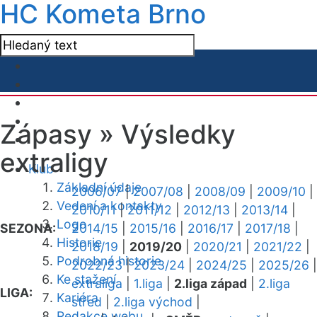
HC Kometa Brno
Zápasy »
Výsledky
extraligy
Klub
Základní údaje
2006/07
|
2007/08
|
2008/09
|
2009/10
|
Vedení a kontakty
2010/11
|
2011/12
|
2012/13
|
2013/14
|
Logo
SEZONA:
2014/15
|
2015/16
|
2016/17
|
2017/18
|
Historie
2018/19
|
2019/20
|
2020/21
|
2021/22
|
Podrobná historie
2022/23
|
2023/24
|
2024/25
|
2025/26
|
Ke stažení
extraliga
|
1.liga
|
2.liga západ
|
2.liga
LIGA:
Kariéra
střed
|
2.liga východ
|
Redakce webu