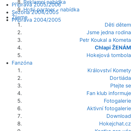
Reklamní nabídka
Příprava 2005/2006
Hrdý partner - nabídka
Sezóna 2004/2005
Žijeme
Příprava 2004/2005
Děti dětem
Jsme jedna rodina
Petr Koukal a Kometa
Chlapi ŽENÁM
Hokejová tombola
Fanzóna
Království Komety
Dortiáda
Ptejte se
Fan klub informuje
Fotogalerie
Aktivní fotogalerie
Download
Hokejchat.cz