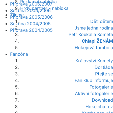
Reklamní nabídka
Příprava 2006/2007
Hrdý partner - nabídka
Sezóna 2005/2006
Žijeme
Příprava 2005/2006
Děti dětem
Sezóna 2004/2005
Jsme jedna rodina
Příprava 2004/2005
Petr Koukal a Kometa
Chlapi ŽENÁM
Hokejová tombola
Fanzóna
Království Komety
Dortiáda
Ptejte se
Fan klub informuje
Fotogalerie
Aktivní fotogalerie
Download
Hokejchat.cz