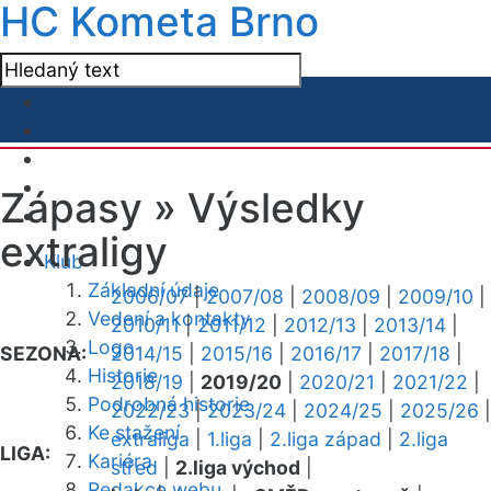
HC Kometa Brno
Zápasy »
Výsledky
extraligy
Klub
Základní údaje
2006/07
|
2007/08
|
2008/09
|
2009/10
|
Vedení a kontakty
2010/11
|
2011/12
|
2012/13
|
2013/14
|
Logo
SEZONA:
2014/15
|
2015/16
|
2016/17
|
2017/18
|
Historie
2018/19
|
2019/20
|
2020/21
|
2021/22
|
Podrobná historie
2022/23
|
2023/24
|
2024/25
|
2025/26
|
Ke stažení
extraliga
|
1.liga
|
2.liga západ
|
2.liga
LIGA:
Kariéra
střed
|
2.liga východ
|
Redakce webu