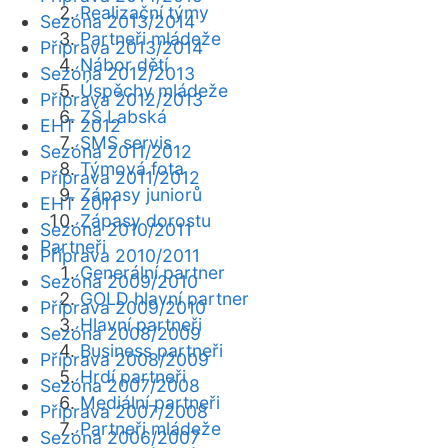
Realizační týmy
Sezóna 2013/2014
Partneři mládeže
Příprava 2013/2014
Nábor dětí
Sezóna 2012/2013
Úspěchy mládeže
Příprava 2012/2013
ZŠ Labská
EHT 2012
SMS servis
Sezóna 2011/2012
Týmová fota
Příprava 2011/2012
Zápasy juniorů
EHT 2011
Zápasy dorostu
Sezóna 2010/2011
Partneři
Příprava 2010/2011
Generální partner
Sezóna 2009/2010
GOLD hlavní partner
Příprava 2009/2010
Hlavní partneři
Sezóna 2008/2009
Business partneři
Příprava 2008/2009
Hrdí partneři
Sezóna 2007/2008
Mediální partneři
Příprava 2007/2008
Partneři mládeže
Sezóna 2006/2007