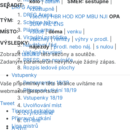
kolo
|
datum
|
SMĚR:
sestupně
|
SEŘADIT:
DRFG Arena
vzestupně
|
DRFG Arena
všechny
HBR
HOD
KOP
MBU
NJI
OPA
TÝM:
Schéma tribun
SUM
VAL
ZNS
Plánek areny
MÍSTO:
všude
|
doma
|
venku
|
Virtuální prohlídka
všechny
|
remízy
|
výhry v prodl.
|
VÝSLEDKY:
Návštěvní řád
nájezdy
|
prodl. nebo náj.
|
s nulou
|
Veřejné bruslení
Zobrazit
tabulku
této sezóny a soutěže.
PRESS: pro novináře
Zadaným parametrům nevyhovuje žádný zápas.
Rozpis ledové plochy
Vstupenky
Permanentky 18/19
Vaše připomínky k této stránce uvítáme na
Přípravná utkání 18/19
webmaster
@esports.cz.
Vstupenky 18/19
Tweet
Uvolňování míst
Tipsport extraliga
Zvýhodněné
Přípravná utkání
On-line
Liga mistrů
A-tým