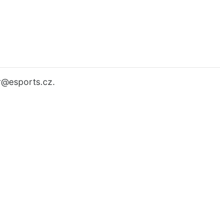
r
@esports.cz.