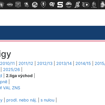
igy
2010/11
|
2011/12
|
2012/13
|
2013/14
|
2014/15
|
2015
|
2025/26
|
ed
|
2.liga východ
|
upně
|
M
VAL
ZNS
dy
|
prodl. nebo náj.
|
s nulou
|