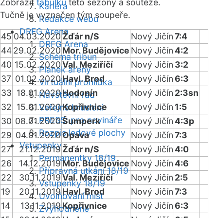
Zobrazit
tabulku
této sezóny a soutěže.
Kariéra
Tučně je vyznačen tým soupeře.
Redakce webu
DRFG Arena
45
04.03.2020
Žďár n/S
Nový Jičín
7:4
DRFG Arena
44
29.02.2020
Mor. Budějovice
Nový Jičín
4:2
Schéma tribun
40
15.02.2020
Val. Meziříčí
Nový Jičín
3:2
Plánek areny
37
01.02.2020
Havl. Brod
Nový Jičín
6:3
Virtuální prohlídka
33
18.01.2020
Hodonín
Nový Jičín
2:3sn
Návštěvní řád
32
15.01.2020
Kopřivnice
Nový Jičín
1:5
Veřejné bruslení
PRESS: pro novináře
30
08.01.2020
Šumperk
Nový Jičín
4:3p
Rozpis ledové plochy
29
04.01.2020
Opava
Nový Jičín
7:3
Vstupenky
27
21.12.2019
Žďár n/S
Nový Jičín
4:0
Permanentky 18/19
26
14.12.2019
Mor. Budějovice
Nový Jičín
4:6
Přípravná utkání 18/19
22
30.11.2019
Val. Meziříčí
Nový Jičín
2:5
Vstupenky 18/19
19
20.11.2019
Havl. Brod
Nový Jičín
7:3
Uvolňování míst
14
13.11.2019
Kopřivnice
Nový Jičín
6:3
Zvýhodněné