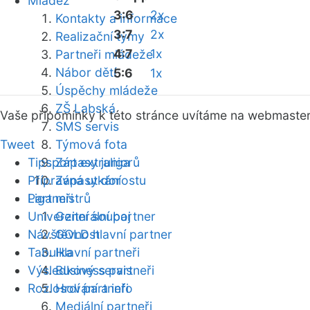
Mládež
3:6
2x
Kontakty a informace
3:7
2x
Realizační týmy
4:7
1x
Partneři mládeže
Nábor dětí
5:6
1x
Úspěchy mládeže
ZŠ Labská
Vaše připomínky k této stránce uvítáme na webmaste
SMS servis
Tweet
Týmová fota
Tipsport extraliga
Zápasy juniorů
Přípravná utkání
Zápasy dorostu
Partneři
Liga mistrů
Univerzitní souboj
Generální partner
Návštěvnost
GOLD hlavní partner
Tabulka
Hlavní partneři
Výsledkový servis
Business partneři
Rozlosování a info
Hrdí partneři
Mediální partneři