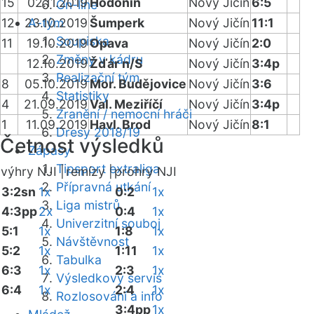
15
02.11.2019
Hodonín
Nový Jičín
6:5
On-line
12
23.10.2019
A-tým
Šumperk
Nový Jičín
11:1
Soupiska
11
19.10.2019
Opava
Nový Jičín
2:0
Změny v kádru
12.10.2019
Žďár n/S
Nový Jičín
3:4p
Realizační tým
8
05.10.2019
Mor. Budějovice
Nový Jičín
3:6
Statistiky
4
21.09.2019
Val. Meziříčí
Nový Jičín
3:4p
Zranění / nemocní hráči
1
11.09.2019
Havl. Brod
Nový Jičín
8:1
Dresy 2018/19
Četnost výsledků
Zápasy
Tipsport extraliga
výhry NJI |
remízy |
prohry NJI
Přípravná utkání
3:2sn
1x
0:2
1x
Liga mistrů
4:3pp
2x
0:4
1x
Univerzitní souboj
5:1
1x
1:8
1x
Návštěvnost
5:2
1x
1:11
1x
Tabulka
6:3
1x
2:3
1x
Výsledkový servis
6:4
1x
2:4
1x
Rozlosování a info
3:4pp
1x