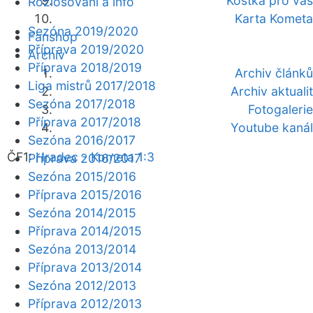
Kostka pro vás
Rozlosování a info
Karta Kometa
Sezóna 2019/2020
Fanshop
Příprava 2019/2020
Archiv
Příprava 2018/2019
Archiv článků
Liga mistrů 2017/2018
Archiv aktualit
Sezóna 2017/2018
Fotogalerie
Příprava 2017/2018
Youtube kanál
Sezóna 2016/2017
ČF1:
Hradec - Kometa 1:3
Příprava 2016/2017
Sezóna 2015/2016
Příprava 2015/2016
Sezóna 2014/2015
Příprava 2014/2015
Sezóna 2013/2014
Příprava 2013/2014
Sezóna 2012/2013
Příprava 2012/2013