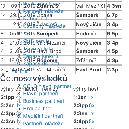
Realizační týmy
17
09.11.2019
Žďár n/S
Val. Meziříčí
4:3sn
Partneři mládeže
14
29.10.2019
Opava
Šumperk
6:7p
Nábor dětí
12.10.2019
Žďár n/S
Nový Jičín
3:4p
Úspěchy mládeže
8
05.10.2019
ZŠ Labská
Šumperk
Hodonín
6:5p
SMS servis
4
21.09.2019
Val. Meziříčí
Nový Jičín
3:4p
Týmová fota
4
21.09.2019
Havl. Brod
Šumperk
4:5p
Zápasy juniorů
3
18.09.2019
Hodonín
Žďár n/S
4:3p
Zápasy dorostu
2
14.09.2019
Val. Meziříčí
Havl. Brod
2:3p
Partneři
Četnost výsledků
Generální partner
GOLD hlavní partner
výhry domácích
remízy
výhry hostí
Hlavní partneři
2:1pp
4x
1:2sn
1x
Business partneři
3:2sn
1x
2:3pp
6x
Hrdí partneři
4:3pp
3x
2:3sn
1x
Mediální partneři
4:3sn
1x
3:4pp
5x
Partneři mládeže