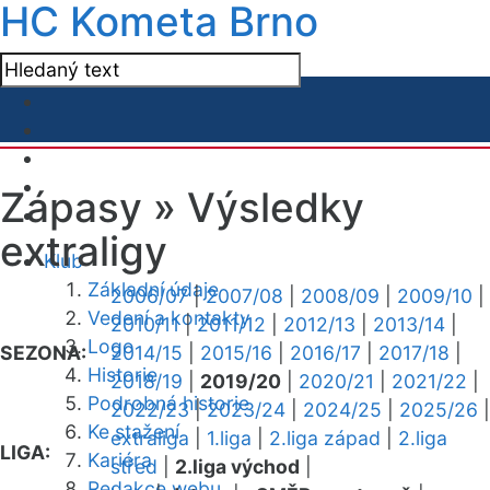
HC Kometa Brno
Zápasy »
Výsledky
extraligy
Klub
Základní údaje
2006/07
|
2007/08
|
2008/09
|
2009/10
|
Vedení a kontakty
2010/11
|
2011/12
|
2012/13
|
2013/14
|
Logo
SEZONA:
2014/15
|
2015/16
|
2016/17
|
2017/18
|
Historie
2018/19
|
2019/20
|
2020/21
|
2021/22
|
Podrobná historie
2022/23
|
2023/24
|
2024/25
|
2025/26
|
Ke stažení
extraliga
|
1.liga
|
2.liga západ
|
2.liga
LIGA:
Kariéra
střed
|
2.liga východ
|
Redakce webu