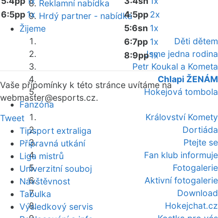
5:4pp
1x
3:4sn
1x
Reklamní nabídka
6:5pp
1x
4:5pp
2x
Hrdý partner - nabídka
5:6sn
1x
Žijeme
Děti dětem
6:7pp
1x
Jsme jedna rodina
8:9pp
1x
Petr Koukal a Kometa
Chlapi ŽENÁM
Vaše připomínky k této stránce uvítáme na
Hokejová tombola
webmaster
@esports.cz.
Fanzóna
Království Komety
Tweet
Dortiáda
Tipsport extraliga
Ptejte se
Přípravná utkání
Fan klub informuje
Liga mistrů
Fotogalerie
Univerzitní souboj
Aktivní fotogalerie
Návštěvnost
Download
Tabulka
Hokejchat.cz
Výsledkový servis