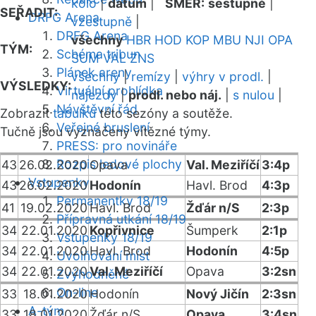
kolo
|
datum
|
SMĚR:
sestupně
|
SEŘADIT:
DRFG Arena
vzestupně
|
DRFG Arena
všechny
HBR
HOD
KOP
MBU
NJI
OPA
TÝM:
Schéma tribun
SUM
VAL
ZNS
Plánek areny
všechny
|
remízy
|
výhry v prodl.
|
VÝSLEDKY:
Virtuální prohlídka
nájezdy
|
prodl. nebo náj.
|
s nulou
|
Návštěvní řád
Zobrazit
tabulku
této sezóny a soutěže.
Veřejné bruslení
Tučně jsou vyznačeny vítězné týmy.
PRESS: pro novináře
Rozpis ledové plochy
43
26.02.2020
Opava
Val. Meziříčí
3:4p
Vstupenky
43
26.02.2020
Hodonín
Havl. Brod
4:3p
Permanentky 18/19
41
19.02.2020
Havl. Brod
Žďár n/S
2:3p
Přípravná utkání 18/19
34
22.01.2020
Kopřivnice
Šumperk
2:1p
Vstupenky 18/19
34
22.01.2020
Havl. Brod
Hodonín
4:5p
Uvolňování míst
34
22.01.2020
Val. Meziříčí
Opava
3:2sn
Zvýhodněné
On-line
33
18.01.2020
Hodonín
Nový Jičín
2:3sn
A-tým
33
18.01.2020
Žďár n/S
Opava
3:4sn