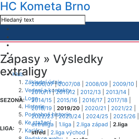
HC Kometa Brno
Zápasy »
Výsledky
extraligy
Klub
Základní údaje
2006/07
|
2007/08
|
2008/09
|
2009/10
|
Vedení a kontakty
2010/11
|
2011/12
|
2012/13
|
2013/14
|
Logo
SEZONA:
2014/15
|
2015/16
|
2016/17
|
2017/18
|
Historie
2018/19
|
2019/20
|
2020/21
|
2021/22
|
Podrobná historie
2022/23
|
2023/24
|
2024/25
|
2025/26
|
Ke stažení
extraliga
|
1.liga
|
2.liga západ
|
2.liga
LIGA:
Kariéra
střed
|
2.liga východ
|
Redakce webu