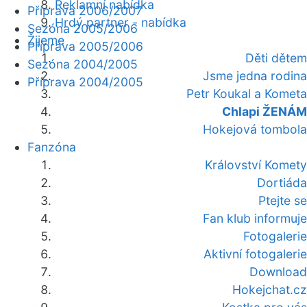
Reklamní nabídka
Příprava 2006/2007
Hrdý partner - nabídka
Sezóna 2005/2006
Žijeme
Příprava 2005/2006
Děti dětem
Sezóna 2004/2005
Jsme jedna rodina
Příprava 2004/2005
Petr Koukal a Kometa
Chlapi ŽENÁM
Hokejová tombola
Fanzóna
Království Komety
Dortiáda
Ptejte se
Fan klub informuje
Fotogalerie
Aktivní fotogalerie
Download
Hokejchat.cz