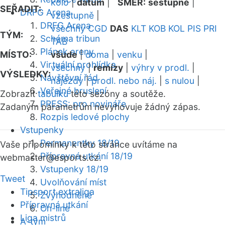
kolo
|
datum
|
SMĚR:
sestupně
|
SEŘADIT:
DRFG Arena
vzestupně
|
DRFG Arena
všechny
CGD
DAS
KLT
KOB
KOL
PIS
PRI
TÝM:
Schéma tribun
TAB
Plánek areny
MÍSTO:
všude
|
doma
|
venku
|
Virtuální prohlídka
všechny
|
remízy
|
výhry v prodl.
|
VÝSLEDKY:
Návštěvní řád
nájezdy
|
prodl. nebo náj.
|
s nulou
|
Veřejné bruslení
Zobrazit
tabulku
této sezóny a soutěže.
PRESS: pro novináře
Zadaným parametrům nevyhovuje žádný zápas.
Rozpis ledové plochy
Vstupenky
Permanentky 18/19
Vaše připomínky k této stránce uvítáme na
Přípravná utkání 18/19
webmaster
@esports.cz.
Vstupenky 18/19
Tweet
Uvolňování míst
Tipsport extraliga
Zvýhodněné
Přípravná utkání
On-line
Liga mistrů
A-tým