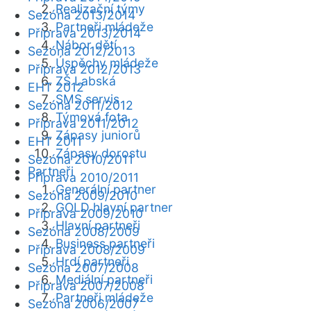
Realizační týmy
Sezóna 2013/2014
Partneři mládeže
Příprava 2013/2014
Nábor dětí
Sezóna 2012/2013
Úspěchy mládeže
Příprava 2012/2013
ZŠ Labská
EHT 2012
SMS servis
Sezóna 2011/2012
Týmová fota
Příprava 2011/2012
Zápasy juniorů
EHT 2011
Zápasy dorostu
Sezóna 2010/2011
Partneři
Příprava 2010/2011
Generální partner
Sezóna 2009/2010
GOLD hlavní partner
Příprava 2009/2010
Hlavní partneři
Sezóna 2008/2009
Business partneři
Příprava 2008/2009
Hrdí partneři
Sezóna 2007/2008
Mediální partneři
Příprava 2007/2008
Partneři mládeže
Sezóna 2006/2007