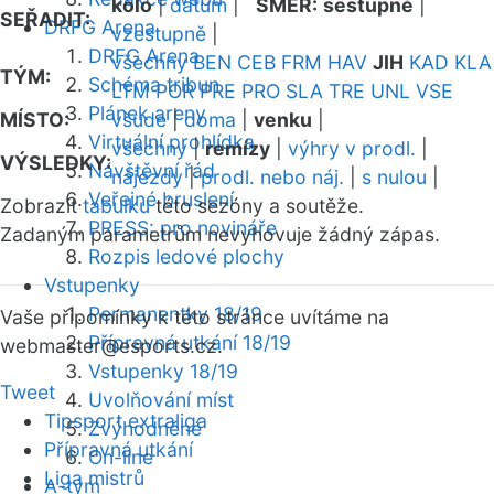
kolo
|
datum
|
SMĚR:
sestupně
|
SEŘADIT:
DRFG Arena
vzestupně
|
DRFG Arena
všechny
BEN
CEB
FRM
HAV
JIH
KAD
KLA
TÝM:
Schéma tribun
LTM
POR
PRE
PRO
SLA
TRE
UNL
VSE
Plánek areny
MÍSTO:
všude
|
doma
|
venku
|
Virtuální prohlídka
všechny
|
remízy
|
výhry v prodl.
|
VÝSLEDKY:
Návštěvní řád
nájezdy
|
prodl. nebo náj.
|
s nulou
|
Veřejné bruslení
Zobrazit
tabulku
této sezóny a soutěže.
PRESS: pro novináře
Zadaným parametrům nevyhovuje žádný zápas.
Rozpis ledové plochy
Vstupenky
Permanentky 18/19
Vaše připomínky k této stránce uvítáme na
Přípravná utkání 18/19
webmaster
@esports.cz.
Vstupenky 18/19
Tweet
Uvolňování míst
Tipsport extraliga
Zvýhodněné
Přípravná utkání
On-line
Liga mistrů
A-tým