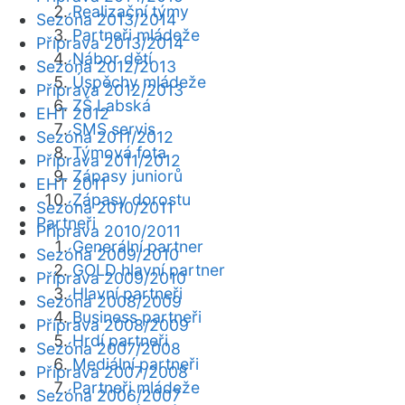
Realizační týmy
Sezóna 2013/2014
Partneři mládeže
Příprava 2013/2014
Nábor dětí
Sezóna 2012/2013
Úspěchy mládeže
Příprava 2012/2013
ZŠ Labská
EHT 2012
SMS servis
Sezóna 2011/2012
Týmová fota
Příprava 2011/2012
Zápasy juniorů
EHT 2011
Zápasy dorostu
Sezóna 2010/2011
Partneři
Příprava 2010/2011
Generální partner
Sezóna 2009/2010
GOLD hlavní partner
Příprava 2009/2010
Hlavní partneři
Sezóna 2008/2009
Business partneři
Příprava 2008/2009
Hrdí partneři
Sezóna 2007/2008
Mediální partneři
Příprava 2007/2008
Partneři mládeže
Sezóna 2006/2007