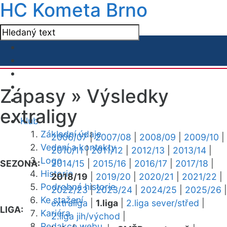
HC Kometa Brno
Zápasy »
Výsledky
extraligy
Klub
Základní údaje
2006/07
|
2007/08
|
2008/09
|
2009/10
|
Vedení a kontakty
2010/11
|
2011/12
|
2012/13
|
2013/14
|
Logo
SEZONA:
2014/15
|
2015/16
|
2016/17
|
2017/18
|
Historie
2018/19
|
2019/20
|
2020/21
|
2021/22
|
Podrobná historie
2022/23
|
2023/24
|
2024/25
|
2025/26
|
Ke stažení
extraliga
|
1.liga
|
2.liga sever/střed
|
LIGA:
Kariéra
2.liga jih/východ
|
Redakce webu