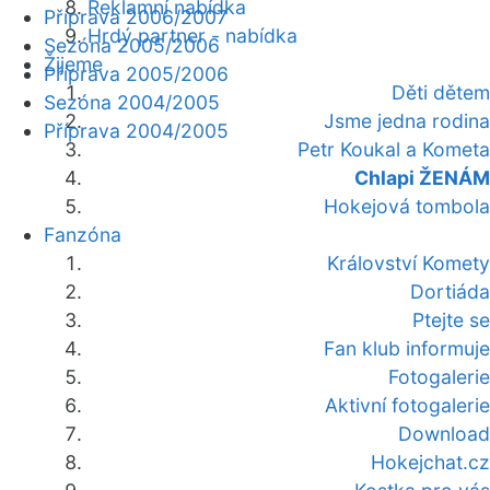
Reklamní nabídka
Příprava 2006/2007
Hrdý partner - nabídka
Sezóna 2005/2006
Žijeme
Příprava 2005/2006
Děti dětem
Sezóna 2004/2005
Jsme jedna rodina
Příprava 2004/2005
Petr Koukal a Kometa
Chlapi ŽENÁM
Hokejová tombola
Fanzóna
Království Komety
Dortiáda
Ptejte se
Fan klub informuje
Fotogalerie
Aktivní fotogalerie
Download
Hokejchat.cz