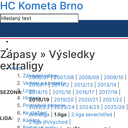
HC Kometa Brno
Zápasy »
Výsledky
extraligy
Klub
Základní údaje
2006/07
|
2007/08
|
2008/09
|
2009/10
|
Vedení a kontakty
2010/11
|
2011/12
|
2012/13
|
2013/14
|
Logo
SEZONA:
2014/15
|
2015/16
|
2016/17
|
2017/18
|
Historie
2018/19
|
2019/20
|
2020/21
|
2021/22
|
Podrobná historie
2022/23
|
2023/24
|
2024/25
|
2025/26
|
Ke stažení
extraliga
|
1.liga
|
2.liga sever/střed
|
LIGA:
Kariéra
2.liga jih/východ
|
Redakce webu