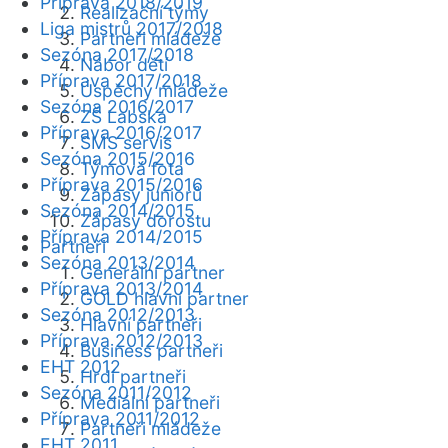
Příprava 2018/2019
Realizační týmy
Liga mistrů 2017/2018
Partneři mládeže
Sezóna 2017/2018
Nábor dětí
Příprava 2017/2018
Úspěchy mládeže
Sezóna 2016/2017
ZŠ Labská
Příprava 2016/2017
SMS servis
Sezóna 2015/2016
Týmová fota
Příprava 2015/2016
Zápasy juniorů
Sezóna 2014/2015
Zápasy dorostu
Příprava 2014/2015
Partneři
Sezóna 2013/2014
Generální partner
Příprava 2013/2014
GOLD hlavní partner
Sezóna 2012/2013
Hlavní partneři
Příprava 2012/2013
Business partneři
EHT 2012
Hrdí partneři
Sezóna 2011/2012
Mediální partneři
Příprava 2011/2012
Partneři mládeže
EHT 2011