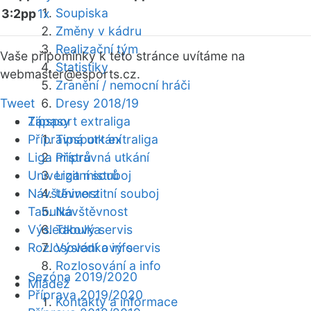
Soupiska
3:2pp
1x
Změny v kádru
Realizační tým
Vaše připomínky k této stránce uvítáme na
Statistiky
webmaster
@esports.cz.
Zranění / nemocní hráči
Tweet
Dresy 2018/19
Zápasy
Tipsport extraliga
Přípravná utkání
Tipsport extraliga
Liga mistrů
Přípravná utkání
Univerzitní souboj
Liga mistrů
Návštěvnost
Univerzitní souboj
Tabulka
Návštěvnost
Výsledkový servis
Tabulka
Rozlosování a info
Výsledkový servis
Rozlosování a info
Sezóna 2019/2020
Mládež
Příprava 2019/2020
Kontakty a informace