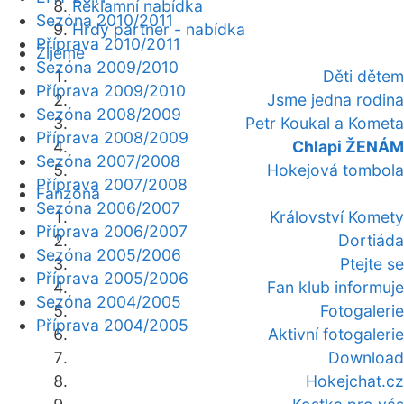
Reklamní nabídka
Sezóna 2010/2011
Hrdý partner - nabídka
Příprava 2010/2011
Žijeme
Sezóna 2009/2010
Děti dětem
Příprava 2009/2010
Jsme jedna rodina
Sezóna 2008/2009
Petr Koukal a Kometa
Příprava 2008/2009
Chlapi ŽENÁM
Sezóna 2007/2008
Hokejová tombola
Příprava 2007/2008
Fanzóna
Sezóna 2006/2007
Království Komety
Příprava 2006/2007
Dortiáda
Sezóna 2005/2006
Ptejte se
Příprava 2005/2006
Fan klub informuje
Sezóna 2004/2005
Fotogalerie
Příprava 2004/2005
Aktivní fotogalerie
Download
Hokejchat.cz