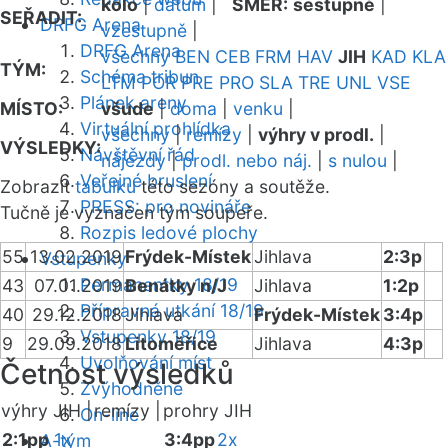
kolo
|
datum
|
SMĚR:
sestupně
|
SEŘADIT:
DRFG Arena
vzestupně
|
DRFG Arena
všechny
BEN
CEB
FRM
HAV
JIH
KAD
KLA
TÝM:
Schéma tribun
LTM
POR
PRE
PRO
SLA
TRE
UNL
VSE
Plánek areny
MÍSTO:
všude
|
doma
|
venku
|
Virtuální prohlídka
všechny
|
remízy
|
výhry v prodl.
|
VÝSLEDKY:
Návštěvní řád
nájezdy
|
prodl. nebo náj.
|
s nulou
|
Veřejné bruslení
Zobrazit
tabulku
této sezóny a soutěže.
PRESS: pro novináře
Tučně je vyznačen tým soupeře.
Rozpis ledové plochy
55
13.02.2019
Frýdek-Místek
Jihlava
2:3p
Vstupenky
Permanentky 18/19
43
07.01.2019
Benátky n/J
Jihlava
1:2p
Přípravná utkání 18/19
40
29.12.2018
Jihlava
Frýdek-Místek
3:4p
Vstupenky 18/19
9
29.09.2018
Litoměřice
Jihlava
4:3p
Uvolňování míst
Četnost výsledků
Zvýhodněné
výhry JIH |
remízy |
prohry JIH
On-line
2:1pp
1x
3:4pp
2x
A-tým