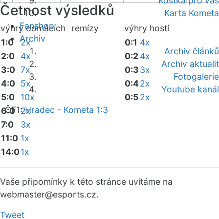
Kostka pro vás
Četnost výsledků
Karta Kometa
Fanshop
výhry domácích
remízy
výhry hostí
Archiv
1:0
2x
0:1
4x
Archiv článků
2:0
4x
0:2
4x
Archiv aktualit
3:0
7x
0:3
3x
Fotogalerie
4:0
5x
0:4
2x
Youtube kanál
5:0
10x
0:5
2x
ČF1:
Hradec - Kometa 1:3
6:0
2x
7:0
3x
11:0
1x
14:0
1x
Vaše připomínky k této stránce uvítáme na
webmaster
@esports.cz.
Tweet