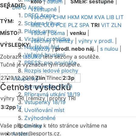
kolo
|
datum
|
SMĚR:
sestupně
|
SEŘADIT:
DRFG Arena
vzestupně
|
DRFG Arena
všechny
CHM
HKM
KOM
KVA
LIB
LIT
TÝM:
Schéma tribun
MBL
OLO
PCE
PLZ
SPA
TRI
VIT
ZLN
Plánek areny
MÍSTO:
všude
|
doma
|
venku
|
Virtuální prohlídka
všechny
|
remízy
|
výhry v prodl.
|
VÝSLEDKY:
Návštěvní řád
nájezdy
|
prodl. nebo náj.
|
s nulou
|
Veřejné bruslení
Zobrazit
tabulku
této sezóny a soutěže.
PRESS: pro novináře
Tučně je vyznačen tým soupeře.
Rozpis ledové plochy
27
19.12.2018
Zlín
Třinec
2:3p
Vstupenky
Četnost výsledků
Permanentky 18/19
Přípravná utkání 18/19
výhry TRI |
remízy |
prohry TRI
Vstupenky 18/19
3:2pp
1x
Uvolňování míst
Zvýhodněné
Vaše připomínky k této stránce uvítáme na
On-line
webmaster
@esports.cz.
A-tým