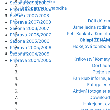
Reklamní nabídka
Sezóna 2008/2009
Hrdý partner - nabídka
Příprava 2008/2009
Žijeme
Sezóna 2007/2008
Děti dětem
Příprava 2007/2008
Jsme jedna rodina
Sezóna 2006/2007
Petr Koukal a Kometa
Příprava 2006/2007
Chlapi ŽENÁM
Sezóna 2005/2006
Hokejová tombola
Příprava 2005/2006
Fanzóna
Sezóna 2004/2005
Království Komety
Příprava 2004/2005
Dortiáda
Ptejte se
Fan klub informuje
Fotogalerie
Aktivní fotogalerie
Download
Hokejchat.cz