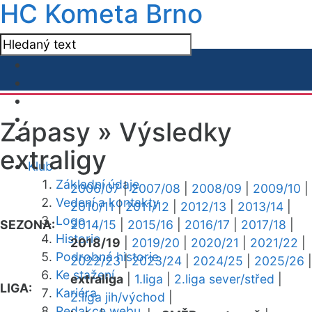
HC Kometa Brno
Zápasy »
Výsledky
extraligy
Klub
Základní údaje
2006/07
|
2007/08
|
2008/09
|
2009/10
|
Vedení a kontakty
2010/11
|
2011/12
|
2012/13
|
2013/14
|
Logo
SEZONA:
2014/15
|
2015/16
|
2016/17
|
2017/18
|
Historie
2018/19
|
2019/20
|
2020/21
|
2021/22
|
Podrobná historie
2022/23
|
2023/24
|
2024/25
|
2025/26
|
Ke stažení
extraliga
|
1.liga
|
2.liga sever/střed
|
LIGA:
Kariéra
2.liga jih/východ
|
Redakce webu