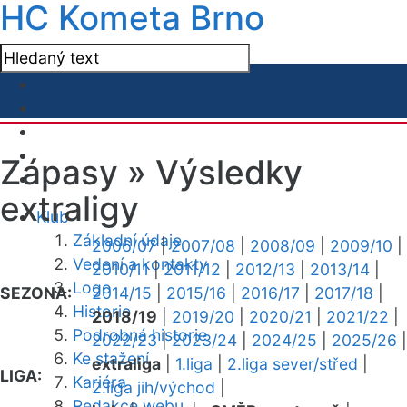
HC Kometa Brno
Zápasy »
Výsledky
extraligy
Klub
Základní údaje
2006/07
|
2007/08
|
2008/09
|
2009/10
|
Vedení a kontakty
2010/11
|
2011/12
|
2012/13
|
2013/14
|
Logo
SEZONA:
2014/15
|
2015/16
|
2016/17
|
2017/18
|
Historie
2018/19
|
2019/20
|
2020/21
|
2021/22
|
Podrobná historie
2022/23
|
2023/24
|
2024/25
|
2025/26
|
Ke stažení
extraliga
|
1.liga
|
2.liga sever/střed
|
LIGA:
Kariéra
2.liga jih/východ
|
Redakce webu