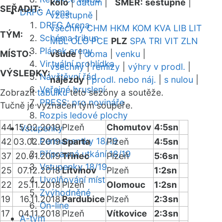
kolo
|
datum
|
SMĚR:
sestupně
|
SEŘADIT:
DRFG Arena
vzestupně
|
DRFG Arena
všechny
CHM
HKM
KOM
KVA
LIB
LIT
TÝM:
Schéma tribun
MBL
OLO
PCE
PLZ
SPA
TRI
VIT
ZLN
Plánek areny
MÍSTO:
všude
|
doma
|
venku
|
Virtuální prohlídka
všechny
|
remízy
|
výhry v prodl.
|
VÝSLEDKY:
Návštěvní řád
nájezdy
|
prodl. nebo náj.
|
s nulou
|
Veřejné bruslení
Zobrazit
tabulku
této sezóny a soutěže.
PRESS: pro novináře
Tučně je vyznačen tým soupeře.
Rozpis ledové plochy
44
15.02.2019
Plzeň
Chomutov
4:5sn
Vstupenky
Permanentky 18/19
42
03.02.2019
Sparta
Plzeň
4:5sn
Přípravná utkání 18/19
37
20.01.2019
Třinec
Plzeň
5:6sn
Vstupenky 18/19
25
07.12.2018
Litvínov
Plzeň
1:2sn
Uvolňování míst
22
25.11.2018
Plzeň
Olomouc
1:2sn
Zvýhodněné
19
16.11.2018
Pardubice
Plzeň
2:3sn
On-line
17
04.11.2018
Plzeň
Vítkovice
2:3sn
A-tým