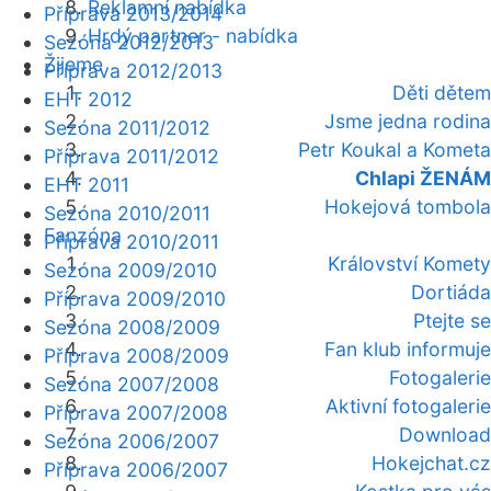
Reklamní nabídka
Příprava 2013/2014
Hrdý partner - nabídka
Sezóna 2012/2013
Žijeme
Příprava 2012/2013
Děti dětem
EHT 2012
Jsme jedna rodina
Sezóna 2011/2012
Petr Koukal a Kometa
Příprava 2011/2012
Chlapi ŽENÁM
EHT 2011
Hokejová tombola
Sezóna 2010/2011
Fanzóna
Příprava 2010/2011
Království Komety
Sezóna 2009/2010
Dortiáda
Příprava 2009/2010
Ptejte se
Sezóna 2008/2009
Fan klub informuje
Příprava 2008/2009
Fotogalerie
Sezóna 2007/2008
Aktivní fotogalerie
Příprava 2007/2008
Download
Sezóna 2006/2007
Hokejchat.cz
Příprava 2006/2007