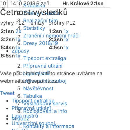
10
14.10.2018
Plzeň
Hr. Králové
2:1sn
Soupiska
Četnost výsledků
Změny v kádru
Realizační tým
výhry PLZ |
remízy |
prohry PLZ
Statistiky
2:1sn
2x
1:2sn
1x
Zranění / nemocní hráči
3:2sn
1x
2:3sn
1x
Dresy 2018/19
5:4sn
1x
4:5sn
1x
Zápasy
6:5sn
1x
Tipsport extraliga
Přípravná utkání
Vaše připomínky k této stránce uvítáme na
Liga mistrů
webmaster
Univerzitní souboj
@esports.cz.
Návštěvnost
Tweet
Tabulka
Tipsport extraliga
Výsledkový servis
Přípravná utkání
Rozlosování a info
Liga mistrů
Mládež
Univerzitní souboj
Kontakty a informace