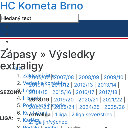
HC Kometa Brno
Zápasy »
Výsledky
extraligy
Klub
Základní údaje
2006/07
|
2007/08
|
2008/09
|
2009/10
|
Vedení a kontakty
2010/11
|
2011/12
|
2012/13
|
2013/14
|
Logo
SEZONA:
2014/15
|
2015/16
|
2016/17
|
2017/18
|
Historie
2018/19
|
2019/20
|
2020/21
|
2021/22
|
Podrobná historie
2022/23
|
2023/24
|
2024/25
|
2025/26
|
Ke stažení
extraliga
|
1.liga
|
2.liga sever/střed
|
LIGA:
Kariéra
2.liga jih/východ
|
Redakce webu