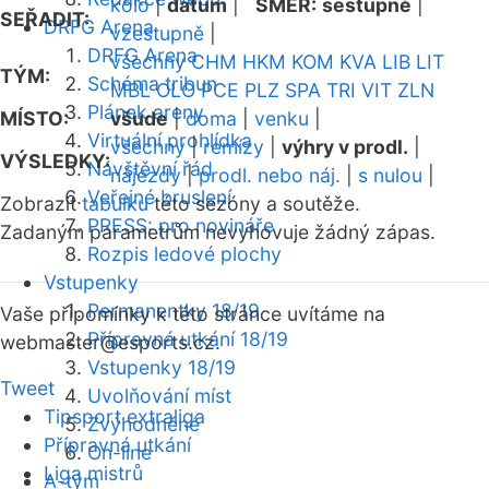
kolo
|
datum
|
SMĚR:
sestupně
|
SEŘADIT:
DRFG Arena
vzestupně
|
DRFG Arena
všechny
CHM
HKM
KOM
KVA
LIB
LIT
TÝM:
Schéma tribun
MBL
OLO
PCE
PLZ
SPA
TRI
VIT
ZLN
Plánek areny
MÍSTO:
všude
|
doma
|
venku
|
Virtuální prohlídka
všechny
|
remízy
|
výhry v prodl.
|
VÝSLEDKY:
Návštěvní řád
nájezdy
|
prodl. nebo náj.
|
s nulou
|
Veřejné bruslení
Zobrazit
tabulku
této sezóny a soutěže.
PRESS: pro novináře
Zadaným parametrům nevyhovuje žádný zápas.
Rozpis ledové plochy
Vstupenky
Permanentky 18/19
Vaše připomínky k této stránce uvítáme na
Přípravná utkání 18/19
webmaster
@esports.cz.
Vstupenky 18/19
Tweet
Uvolňování míst
Tipsport extraliga
Zvýhodněné
Přípravná utkání
On-line
Liga mistrů
A-tým