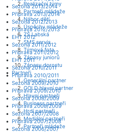
Realizační týmy
Sezóna 2013/2014
Partneři mládeže
Příprava 2013/2014
Nábor dětí
Sezóna 2012/2013
Úspěchy mládeže
Příprava 2012/2013
ZŠ Labská
EHT 2012
SMS servis
Sezóna 2011/2012
Týmová fota
Příprava 2011/2012
Zápasy juniorů
EHT 2011
Zápasy dorostu
Sezóna 2010/2011
Partneři
Příprava 2010/2011
Generální partner
Sezóna 2009/2010
GOLD hlavní partner
Příprava 2009/2010
Hlavní partneři
Sezóna 2008/2009
Business partneři
Příprava 2008/2009
Hrdí partneři
Sezóna 2007/2008
Mediální partneři
Příprava 2007/2008
Partneři mládeže
Sezóna 2006/2007