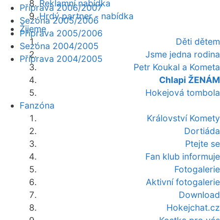
Reklamní nabídka
Příprava 2006/2007
Hrdý partner - nabídka
Sezóna 2005/2006
Žijeme
Příprava 2005/2006
Děti dětem
Sezóna 2004/2005
Jsme jedna rodina
Příprava 2004/2005
Petr Koukal a Kometa
Chlapi ŽENÁM
Hokejová tombola
Fanzóna
Království Komety
Dortiáda
Ptejte se
Fan klub informuje
Fotogalerie
Aktivní fotogalerie
Download
Hokejchat.cz